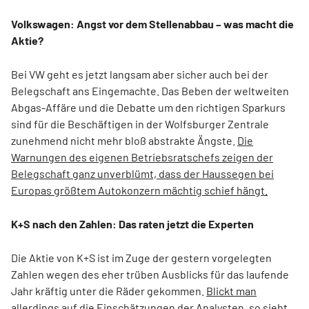
Volkswagen: Angst vor dem Stellenabbau – was macht die
Aktie?
Bei VW geht es jetzt langsam aber sicher auch bei der
Belegschaft ans Eingemachte. Das Beben der weltweiten
Abgas-Affäre und die Debatte um den richtigen Sparkurs
sind für die Beschäftigen in der Wolfsburger Zentrale
zunehmend nicht mehr bloß abstrakte Ängste.
Die
Warnungen des eigenen Betriebsratschefs zeigen der
Belegschaft ganz unverblümt, dass der Haussegen bei
Europas größtem Autokonzern mächtig schief hängt.
K+S nach den Zahlen: Das raten jetzt die Experten
Die Aktie von K+S ist im Zuge der gestern vorgelegten
Zahlen wegen des eher trüben Ausblicks für das laufende
Jahr kräftig unter die Räder gekommen.
Blickt man
allerdings auf die Einschätzungen der Analysten, so sieht