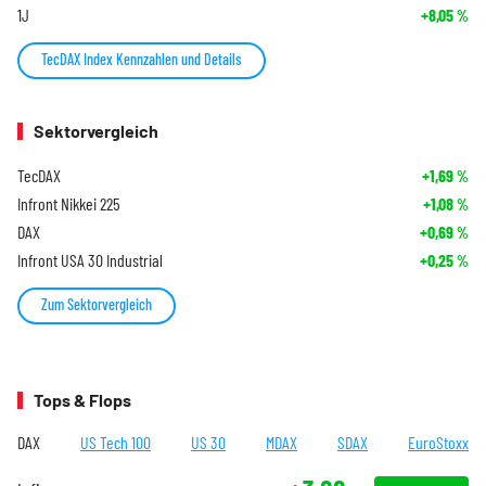
1J
+8,05
%
TecDAX Index Kennzahlen und Details
Sektorvergleich
TecDAX
+1,69
%
Infront Nikkei 225
+1,08
%
DAX
+0,69
%
Infront USA 30 Industrial
+0,25
%
Zum Sektorvergleich
Tops & Flops
DAX
US Tech 100
US 30
MDAX
SDAX
EuroStoxx