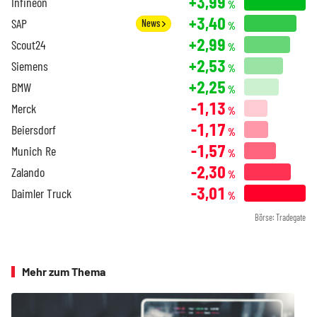
+3,99
Infineon
%
+3,40
SAP
News
%
+2,99
Scout24
%
+2,53
Siemens
%
+2,25
BMW
%
-1,13
Merck
%
-1,17
Beiersdorf
%
-1,57
Munich Re
%
-2,30
Zalando
%
-3,01
Daimler Truck
%
Börse: Tradegate
Mehr zum Thema