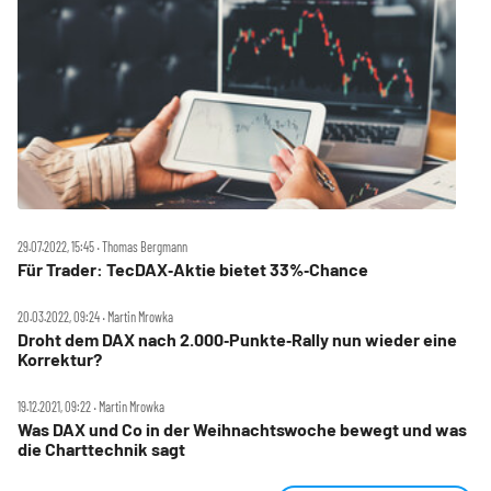
29.07.2022, 15:45 ‧ Thomas Bergmann
Für Trader: TecDAX‑Aktie bietet 33%‑Chance
20.03.2022, 09:24 ‧ Martin Mrowka
Droht dem DAX nach 2.000‑Punkte‑Rally nun wieder eine
Korrektur?
19.12.2021, 09:22 ‧ Martin Mrowka
Was DAX und Co in der Weihnachtswoche bewegt und was
die Charttechnik sagt