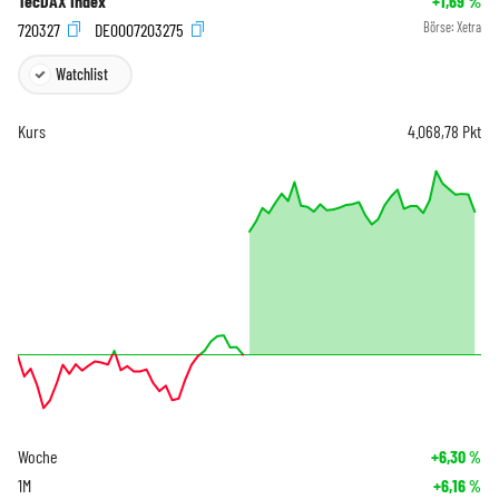
TecDAX Index
+1,69
%
720327
DE0007203275
Börse:
Xetra
Watchlist
Kurs
4.068,78
Pkt
Woche
+6,30
%
1M
+6,16
%