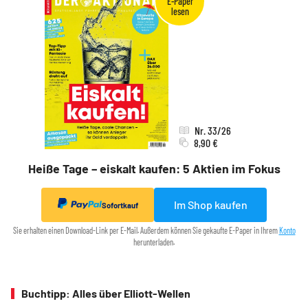
Nr. 33/26
8,90 €
Heiße Tage – eiskalt kaufen: 5 Aktien im Fokus
Im Shop kaufen
Sofortkauf
Sie erhalten einen Download-Link per E-Mail. Außerdem können Sie gekaufte E-Paper in Ihrem
Konto
herunterladen.
Buchtipp: Alles über Elliott-Wellen