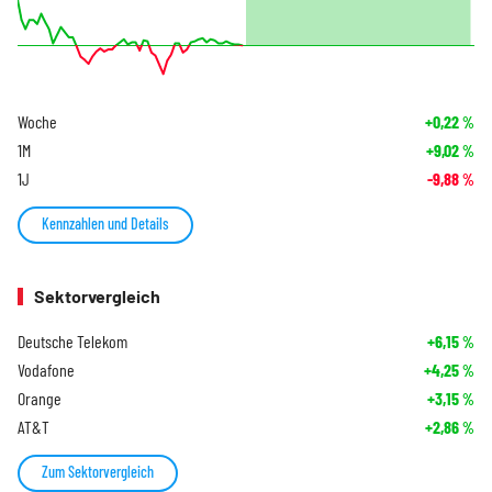
Woche
+0,22
%
1M
+9,02
%
1J
-9,88
%
Kennzahlen und Details
Sektorvergleich
Deutsche Telekom
+6,15
%
Vodafone
+4,25
%
Orange
+3,15
%
AT&T
+2,86
%
Zum Sektorvergleich