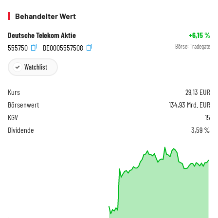
Behandelter Wert
Deutsche Telekom Aktie
+6,15
%
555750
DE0005557508
Börse:
Tradegate
Watchlist
Kurs
29,13
EUR
Börsenwert
134,93 Mrd. EUR
KGV
15
Dividende
3,59 %