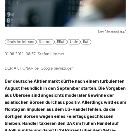
Foto: Börsenmedien AG
Deutsche Telekom
Grammer
MDAX
Apple
DAX
01.09.2014, 08:37
‧ Stefan Limmer
DER AKTIONÄR bei Google bevorzugen
Der deutsche Aktienmarkt dürfte nach einem turbulenten
August freundlich in den September starten. Die Vorgaben
aus Übersee sind angesichts moderater Gewinne der
asiatischen Börsen durchaus positiv. Allerdings wird es am
Montag an Impulsen aus dem US-Handel fehlen, da die
dortigen Börsen wegen eines Feiertags geschlossen
bleiben. Händler taxieren den DAX im frühen Handel auf
9.498 Punkte und damit 0,29 Prozent über dem Xetra-