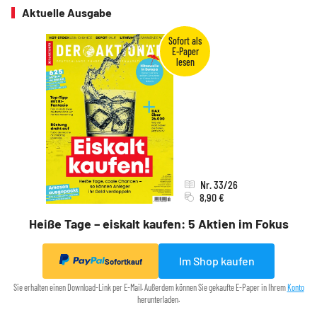
Aktuelle Ausgabe
Nr. 33/26
8,90 €
Heiße Tage – eiskalt kaufen: 5 Aktien im Fokus
Im Shop kaufen
Sofortkauf
Sie erhalten einen Download-Link per E-Mail. Außerdem können Sie gekaufte E-Paper in Ihrem
Konto
herunterladen.