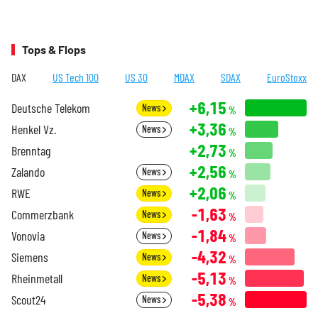
Tops & Flops
DAX
US Tech 100
US 30
MDAX
SDAX
EuroStoxx
+6,15
Deutsche Telekom
News
%
+3,36
Henkel Vz.
News
%
+2,73
Brenntag
%
+2,56
Zalando
News
%
+2,06
RWE
News
%
-1,63
Commerzbank
News
%
-1,84
Vonovia
News
%
-4,32
Siemens
News
%
-5,13
Rheinmetall
News
%
-5,38
Scout24
News
%