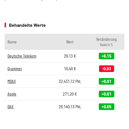
Behandelte Werte
Veränderung
Name
Wert
Heute in %
Deutsche Telekom
29,13
€
+6,15
Grammer
10,40
€
-0,93
MDAX
32.431,12
Pkt.
+0,01
Apple
271,20
€
+0,61
DAX
26.140,13
Pkt.
+0,05