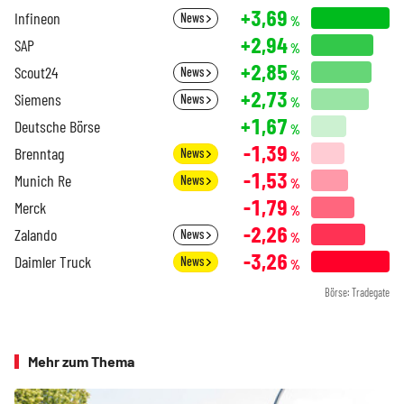
+3,69
Infineon
News
%
+2,94
SAP
%
+2,85
Scout24
News
%
+2,73
Siemens
News
%
+1,67
Deutsche Börse
%
-1,39
Brenntag
News
%
-1,53
Munich Re
News
%
-1,79
Merck
%
-2,26
Zalando
News
%
-3,26
Daimler Truck
News
%
Börse: Tradegate
Mehr zum Thema