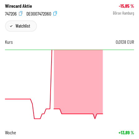
Wirecard Aktie
-15,85
%
747206
DE0007472060
Börse:
Hamburg
Watchlist
Kurs
0,0138
EUR
Woche
+13,89
%