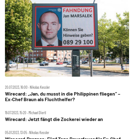
20.07.2023, 16:00 ‧ Nikolas Kessler
Wirecard: „Jan, du musst in die Philippinen fliegen“ –
Ex‑Chef Braun als Fluchthelfer?
19.07.2023, 15:20 ‧ Michael Diertl
Wirecard: Jetzt fängt die Zockerei wieder an
05.01.2023, 13:05 ‧ Nikolas Kessler
Wirecard‑Prozess: Fünf Tage Dauerfeuer für Ex‑Chef