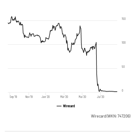
150
100
50
0
Sep '19
Nov '19
Jan '20
Mär '20
Mai '20
Jul '20
Wirecard
Wirecard
(WKN: 747206)