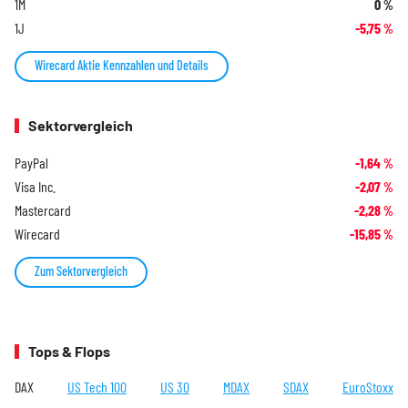
1M
0
%
1J
-5,75
%
Wirecard Aktie Kennzahlen und Details
Sektorvergleich
PayPal
-1,64
%
Visa Inc.
-2,07
%
Mastercard
-2,28
%
Wirecard
-15,85
%
Zum Sektorvergleich
Tops & Flops
DAX
US Tech 100
US 30
MDAX
SDAX
EuroStoxx