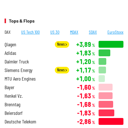
Tops & Flops
DAX
US Tech 100
US 30
MDAX
SDAX
EuroStoxx
+3,89
Qiagen
News
%
+1,83
Adidas
%
+1,20
Daimler Truck
%
+1,17
Siemens Energy
News
%
+1,00
MTU Aero Engines
%
-1,60
Bayer
%
-1,63
Henkel Vz.
%
-1,68
Brenntag
%
-1,83
Beiersdorf
%
-2,86
Deutsche Telekom
%