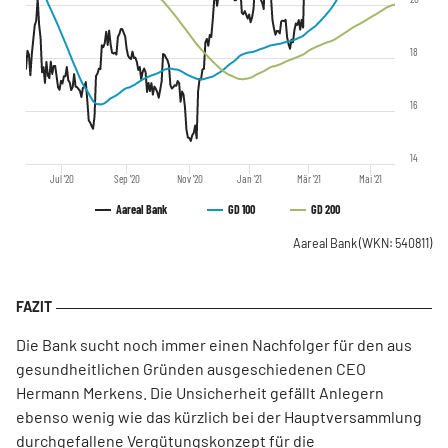
18
16
14
Jul '20
Sep '20
Nov '20
Jan '21
Mär '21
Mai '21
Aareal Bank
GD 100
GD 200
Aareal Bank
(WKN: 540811)
Die Bank sucht noch immer einen Nachfolger für den aus
gesundheitlichen Gründen ausgeschiedenen CEO
Hermann Merkens. Die Unsicherheit gefällt Anlegern
ebenso wenig wie das kürzlich bei der Hauptversammlung
durchgefallene Vergütungskonzept für die