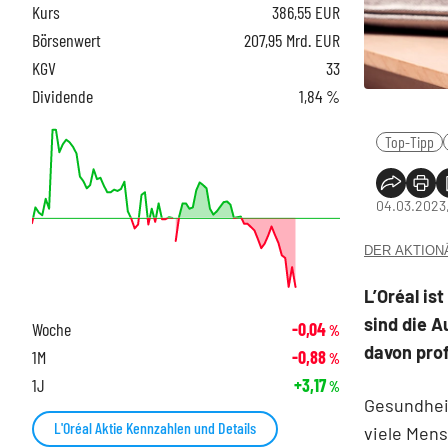
Kurs
386,55
EUR
Börsenwert
207,95 Mrd. EUR
KGV
33
Dividende
1,84 %
Top-Tipp
04.03.2023
DER AKTIONÄR
L’Oréal is
sind die A
Woche
-0,04
%
davon prof
1M
-0,88
%
1J
+3,17
%
Gesundheit
L'Oréal Aktie Kennzahlen und Details
viele Mens