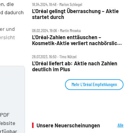
n, die
18.04.2024, 18:48 ‧ Marion Schlegel
L'Oréal gelingt Überraschung – Aktie
nd dadurch
startet durch
her und
08.02.2024, 19:06 ‧ Martin Mrowka
ersicht
L'Oréal‑Zahlen enttäuschen –
Kosmetik‑Aktie verliert nachbörslich
30 Euro
28.07.2023, 16:50 ‧ Timo Nützel
L'Oréal liefert ab: Aktie nach Zahlen
deutlich im Plus
Mehr L'Oréal Empfehlungen
 PDF
Website
Unsere Neuerscheinungen
Alle
Neuerscheinungen
erfügbar