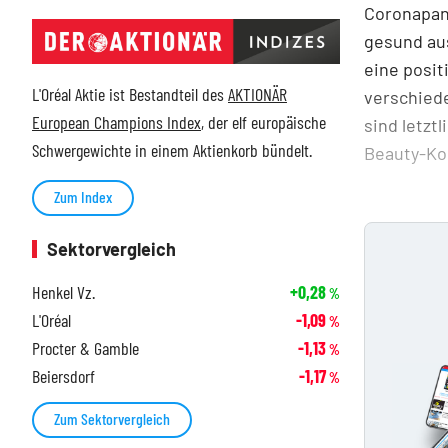
Coronapand
gesund aus
eine posit
L'Oréal Aktie ist Bestandteil des
AKTIONÄR
verschiede
European Champions Index
, der elf europäische
sind letzt
Schwergewichte in einem Aktienkorb bündelt.
Beauty-Kon
Zum Index
Sektorvergleich
Henkel Vz.
+0,28
%
L'Oréal
-1,09
%
Procter & Gamble
-1,13
%
Beiersdorf
-1,17
%
Zum Sektorvergleich