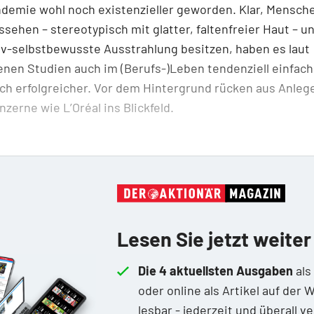
emie wohl noch existenzieller geworden. Klar, Mensche
sehen – stereotypisch mit glatter, faltenfreier Haut – u
iv-selbstbewusste Ausstrahlung besitzen, haben es laut
nen Studien auch im (Berufs-)Leben tendenziell einfac
lich erfolgreicher. Vor dem Hintergrund rücken aus Anleg
zerne wie L’Oréal ins Blickfeld.
Lesen Sie jetzt weiter
Die 4 aktuellsten Ausgaben
als
oder online als Artikel auf der 
lesbar - jederzeit und überall v