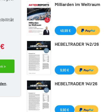
Milliarden im Weltraum
n
ibilität
49,99 €
HEBELTRADER 142/26
 €
en >
9,90 €
HEBELTRADER 141/26
lden
.
9,90 €