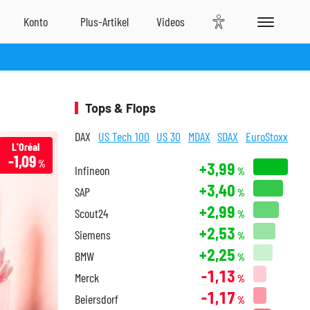
Tops & Flops
DAX
US Tech 100
US 30
MDAX
SDAX
EuroStoxx
L'Oréal
-1,09
%
+3,99
Infineon
%
+3,40
SAP
%
+2,99
Scout24
%
+2,53
Siemens
%
+2,25
BMW
%
-1,13
Merck
%
-1,17
Beiersdorf
%