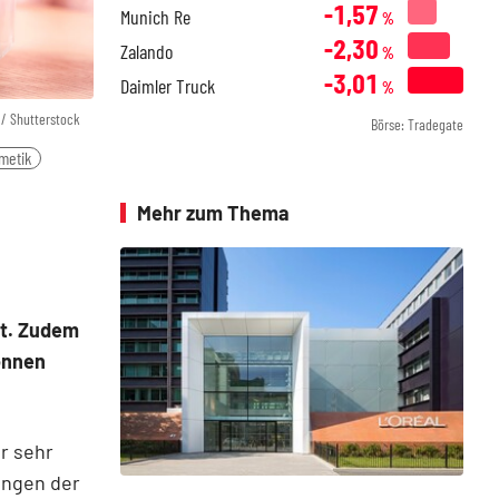
-1,57
Munich Re
%
-2,30
Zalando
%
-3,01
Daimler Truck
%
 / Shutterstock
Börse: Tradegate
metik
Mehr zum Thema
ft. Zudem
önnen
r sehr
kungen der