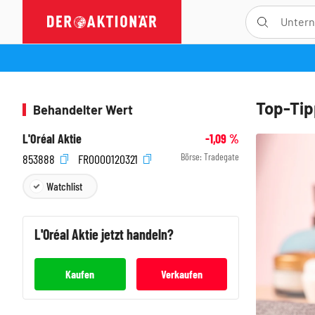
Top-Tip
Behandelter Wert
L'Oréal Aktie
-1,09
%
Börse:
Tradegate
853888
FR0000120321
Watchlist
L'Oréal
Aktie jetzt handeln?
Kaufen
Verkaufen