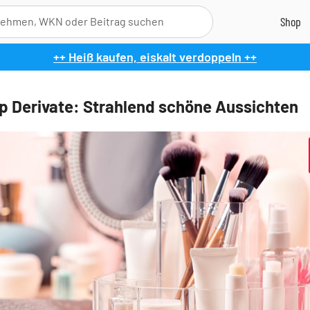
++ Heiß kaufen, eiskalt verdoppeln ++
p Derivate: Strahlend schöne Aussichten