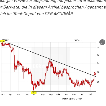
ach §34 WPHG zur Begründung möglicher Interessenkonfl
r Derivate, die in diesem Artikel besprochen / genannt 
sich im "Real-Depot" von DER AKTIONÄR.