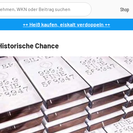
++ Heiß kaufen, eiskalt verdoppeln ++
 Historische Chance