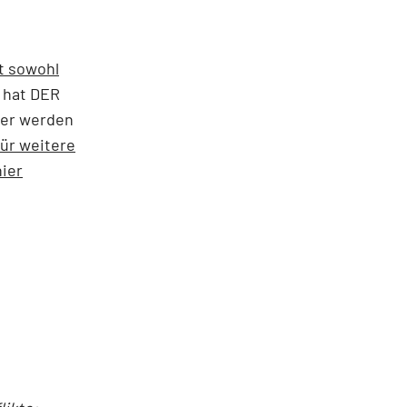
t sowohl
 hat DER
zer werden
ür weitere
ier