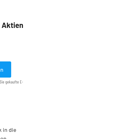
5 Aktien
en
Sie gekaufte E-
 in die
ton