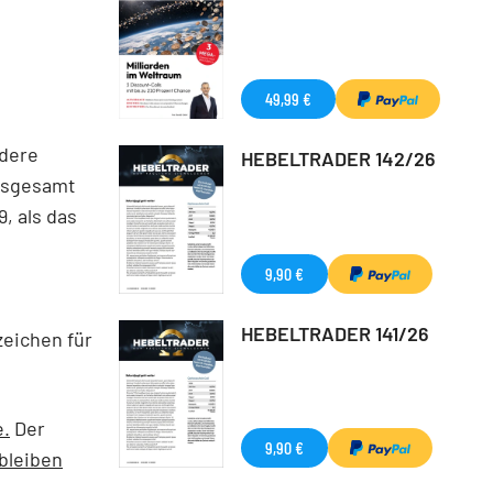
49,99 €
ndere
HEBELTRADER 142/26
insgesamt
9, als das
9,90 €
HEBELTRADER 141/26
eichen für
e.
Der
9,90 €
 bleiben