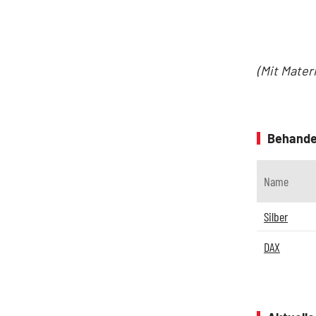
(Mit Mater
Behande
Name
Silber
DAX