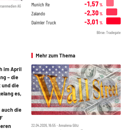
-1,57
Munich Re
%
örsenmedien AG
-2,30
Zalando
%
-3,01
Daimler Truck
%
Börse: Tradegate
Mehr zum Thema
h im April
ng – die
t und die
elang es,
 auch die
CF
22.04.2026, 16:55 ‧ Annalena Götz
seren