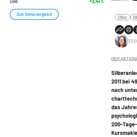
Gold
+2,41
%
Zum Sektorvergleich
Silber
D
23.0
DER AKTIONÄR
Silberanle
2011 bei 4
nach unten
charttechn
das Jahres
psychologi
200-Tage-
Kursmakler