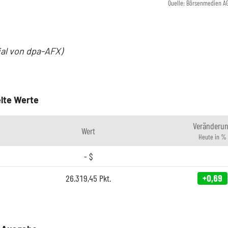
Quelle: Börsenmedien A
ial von dpa-AFX)
lte Werte
Veränderu
Wert
Heute in %
-
$
26.319,45
Pkt.
+0,69