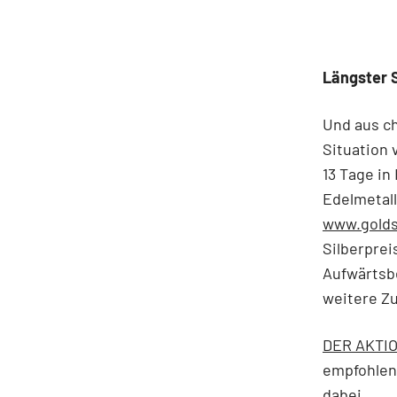
Längster S
Und aus ch
Situation 
13 Tage in
Edelmetall
www.golds
Silberprei
Aufwärtsb
weitere Zu
DER AKTIO
empfohlene
dabei.