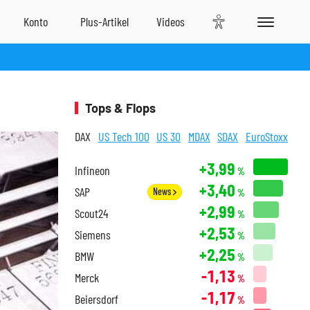
Tops & Flops
DAX
US Tech 100
US 30
MDAX
SDAX
EuroStoxx
+3,99
Infineon
%
+3,40
SAP
News
%
+2,99
Scout24
%
+2,53
Siemens
%
+2,25
BMW
%
-1,13
Merck
%
-1,17
Beiersdorf
%