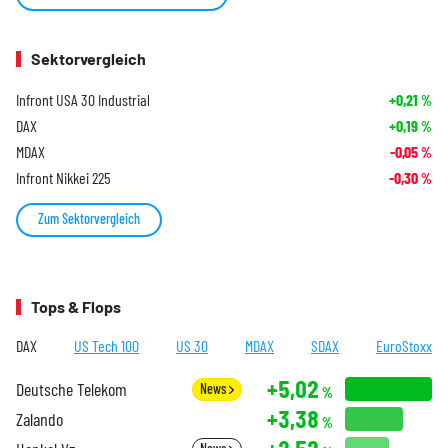
Sektorvergleich
Infront USA 30 Industrial
+0,21
%
DAX
+0,19
%
MDAX
-0,05
%
Infront Nikkei 225
-0,30
%
Zum Sektorvergleich
Tops & Flops
DAX
US Tech 100
US 30
MDAX
SDAX
EuroStoxx
+5,02
Deutsche Telekom
News
%
+3,38
Zalando
%