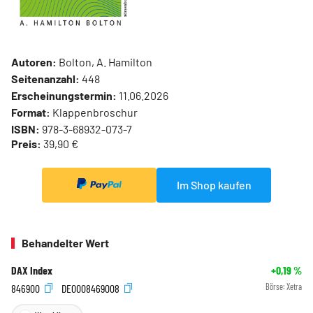
Autoren:
Bolton, A. Hamilton
Seitenanzahl:
448
Erscheinungstermin:
11.06.2026
Format:
Klappenbroschur
ISBN:
978-3-68932-073-7
Preis:
39,90 €
Im Shop kaufen
Behandelter Wert
DAX Index
+0,19
%
846900
DE0008469008
Börse:
Xetra