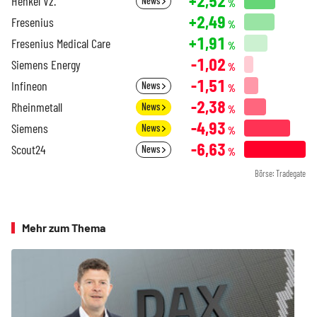
+2,52
Henkel Vz.
News
%
+2,49
Fresenius
%
+1,91
Fresenius Medical Care
%
-1,02
Siemens Energy
%
-1,51
Infineon
News
%
-2,38
Rheinmetall
News
%
-4,93
Siemens
News
%
-6,63
Scout24
News
%
Börse: Tradegate
Mehr zum Thema