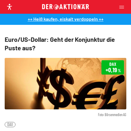
++ Heiß kaufen, eiskalt verdoppeln ++
Euro/US-Dollar: Geht der Konjunktur die
Puste aus?
DAX
+0,19
%
Foto: Börsenmedien AG
DAX