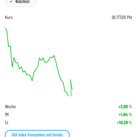
Watchlist
Kurs
26.177,00
Pkt
Woche
+2,90
%
1M
+1,64
%
1J
+10,29
%
DAX Index Kennzahlen und Details