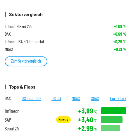
Sektorvergleich
Infront Nikkei 225
+1,08
%
DAX
+0,69
%
Infront USA 30 Industrial
+0,25
%
MDAX
+0,21
%
Zum Sektorvergleich
Tops & Flops
DAX
US Tech 100
US 30
MDAX
SDAX
EuroStoxx
+3,99
Infineon
%
+3,40
SAP
News
%
+2,99
Scout24
%