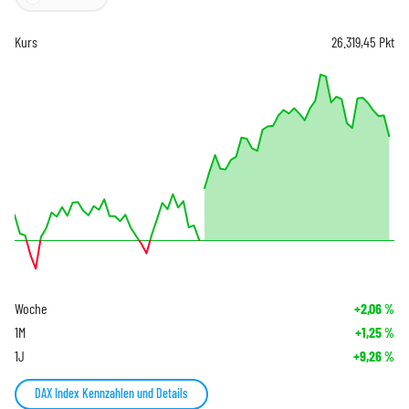
Kurs
26.319,45
Pkt
Woche
+2,06
%
1M
+1,25
%
1J
+9,26
%
DAX Index Kennzahlen und Details