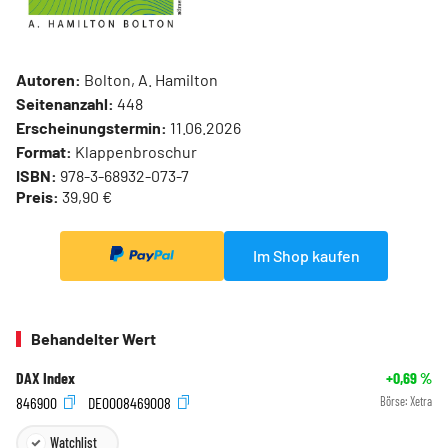
Autoren:
Bolton, A. Hamilton
Seitenanzahl:
448
Erscheinungstermin:
11.06.2026
Format:
Klappenbroschur
ISBN:
978-3-68932-073-7
Preis:
39,90 €
Im Shop kaufen
Behandelter Wert
DAX Index
+0,69
%
846900
DE0008469008
Börse:
Xetra
Watchlist