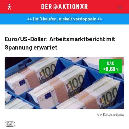
++ Heiß kaufen, eiskalt verdoppeln ++
Euro/US-Dollar: Arbeitsmarktbericht mit
Spannung erwartet
DAX
+0,69
%
Foto: Börsenmedien AG
DAX