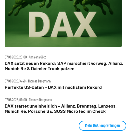
07.08.2026, 20:00 ‧ Annalena Götz
DAX setzt neuen Rekord: SAP marschiert vorweg, Allianz,
Munich Re & Daimler Truck patzen
07.08.2026, 14:40 ‧ Thomas Bergmann
Perfekte US‑Daten – DAX mit nächstem Rekord
07.08.2026, 09:00 ‧ Thomas Bergmann
DAX startet uneinheitlich – Allianz, Brenntag, Lanxess,
Munich Re, Porsche SE, SUSS MicroTec im Check
Mehr DAX Empfehlungen