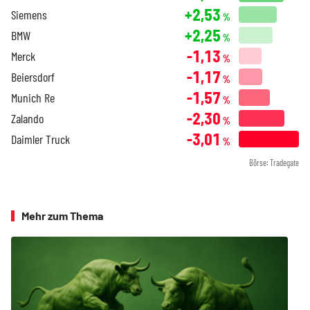
+2,53
Siemens
%
+2,25
BMW
%
-1,13
Merck
%
-1,17
Beiersdorf
%
-1,57
Munich Re
%
-2,30
Zalando
%
-3,01
Daimler Truck
%
Börse: Tradegate
Mehr zum Thema