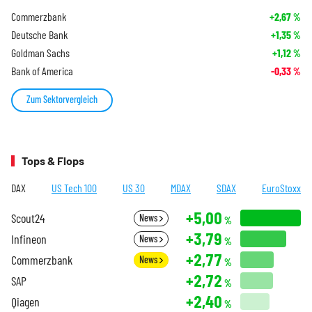
Commerzbank
+2,67
%
Deutsche Bank
+1,35
%
Goldman Sachs
+1,12
%
Bank of America
-0,33
%
Zum Sektorvergleich
Tops & Flops
DAX
US Tech 100
US 30
MDAX
SDAX
EuroStoxx
+5,00
Scout24
News
%
+3,79
Infineon
News
%
+2,77
Commerzbank
News
%
+2,72
SAP
%
+2,40
Qiagen
%