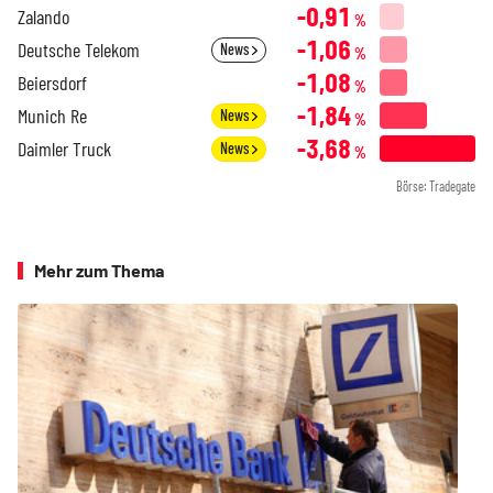
-0,91
Zalando
%
-1,06
Deutsche Telekom
News
%
-1,08
Beiersdorf
%
-1,84
Munich Re
News
%
-3,68
Daimler Truck
News
%
Börse: Tradegate
Mehr zum Thema