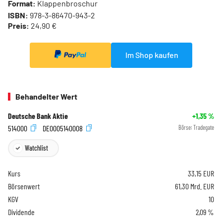
Format:
Klappenbroschur
ISBN:
978-3-86470-943-2
Preis:
24,90 €
Im Shop kaufen
Behandelter Wert
Deutsche Bank Aktie
+1,35
%
514000
DE0005140008
Börse:
Tradegate
Watchlist
Kurs
33,15
EUR
Börsenwert
61,30 Mrd. EUR
KGV
10
Dividende
2,09 %