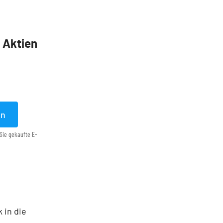
5 Aktien
en
Sie gekaufte E-
 in die