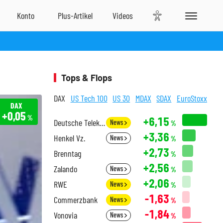
Tops & Flops
DAX
US Tech 100
US 30
MDAX
SDAX
EuroStoxx
DAX
+0,05
%
+6,15
Deutsche Telekom
News
%
+3,36
Henkel Vz.
News
%
+2,73
Brenntag
%
+2,56
Zalando
News
%
+2,06
RWE
News
%
-1,63
Commerzbank
News
%
-1,84
Vonovia
News
%