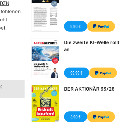
 DZN
pfohlenen
icht
9,90 €
bei.
Die zweite KI-Welle rollt
an
99,99 €
ng
DER AKTIONÄR 33/26
8,90 €