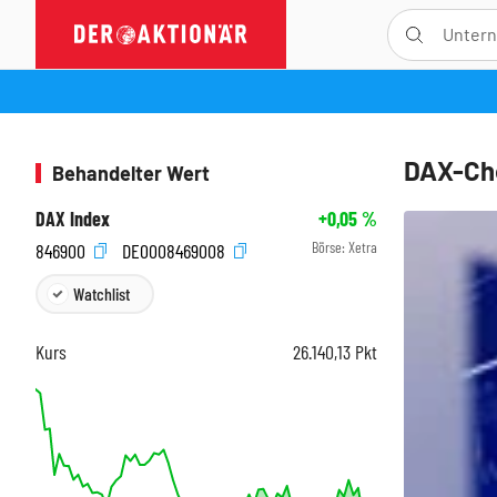
DAX-Che
Behandelter Wert
DAX Index
+0,05
%
Börse:
Xetra
846900
DE0008469008
Watchlist
Kurs
26.140,13
Pkt