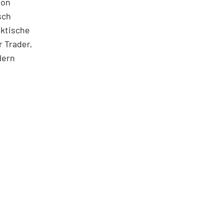
ton
sch
aktische
 Trader,
dern