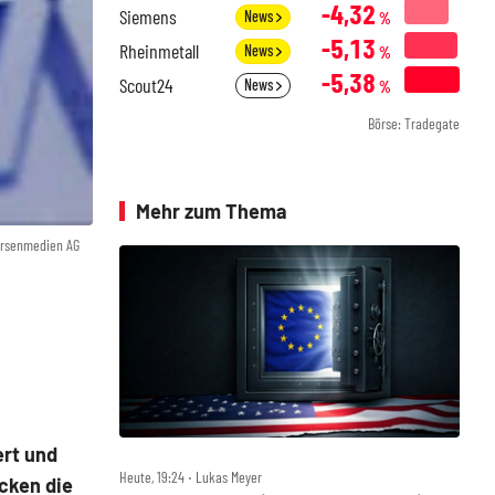
-4,32
Siemens
News
%
-5,13
Rheinmetall
News
%
-5,38
Scout24
News
%
Börse: Tradegate
Mehr zum Thema
örsenmedien AG
ert und
Heute, 19:24 ‧ Lukas Meyer
ücken die