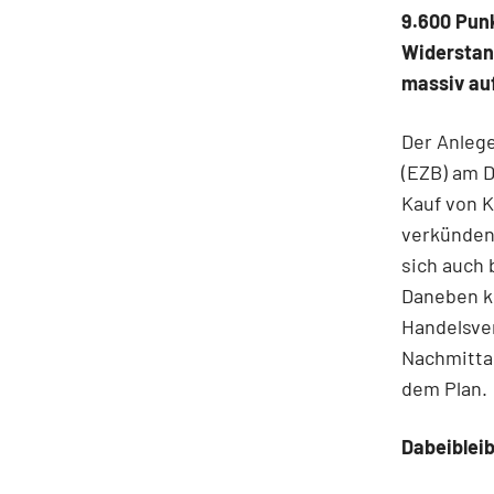
9.600 Punk
Widerstand
massiv auf
Der Anlege
(EZB) am D
Kauf von 
verkünden 
sich auch 
Daneben kö
Handelsve
Nachmitta
dem Plan.
Dabeiblei