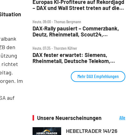
Europas KI‑Profiteure auf Rekordjagd
– DAX und Wall Street treten auf die
Bremse
Situation
Heute, 09:00 ‧ Thomas Bergmann
DAX‑Rally pausiert – Commerzbank,
Deutz, Rheinmetall, Scout24,
ralbank
Siemens, SUSS, United Internet im
Check
EZB den
Heute, 07:35 ‧ Thorsten Küfner
DAX fester erwartet: Siemens,
tützung
Rheinmetall, Deutsche Telekom,
 richtet
Merck und Commerzbank im Fokus
eitag.
Mehr DAX Empfehlungen
sorgen. Im
SA auf
Unsere Neuerscheinungen
Alle
Neuerscheinungen
HEBELTRADER 141/26