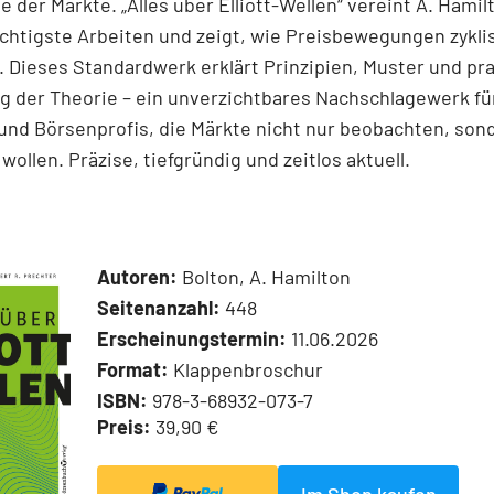
e der Märkte. „Alles über Elliott-Wellen“ vereint A. Hamil
chtigste Arbeiten und zeigt, wie Preisbewegungen zykli
 Dieses Standardwerk erklärt Prinzipien, Muster und pr
 der Theorie – ein unverzichtbares Nachschlagewerk für
und Börsenprofis, die Märkte nicht nur beobachten, son
wollen. Präzise, tiefgründig und zeitlos aktuell.
Autoren:
Bolton, A. Hamilton
Seitenanzahl:
448
Erscheinungstermin:
11.06.2026
Format:
Klappenbroschur
ISBN:
978-3-68932-073-7
Preis:
39,90 €
Im Shop kaufen