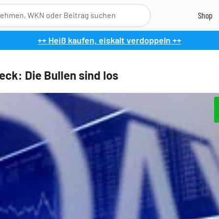
++ Heiß kaufen, eiskalt verdoppeln ++
ck: Die Bullen sind los