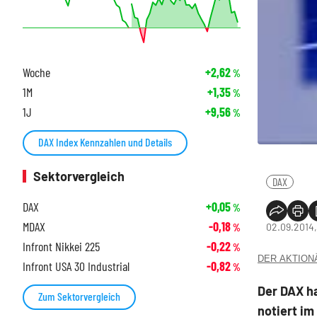
Woche
+2,62
%
1M
+1,35
%
1J
+9,56
%
DAX Index Kennzahlen und Details
Sektorvergleich
DAX
DAX
+0,05
%
MDAX
-0,18
02.09.2014,
%
Infront Nikkei 225
-0,22
%
DER AKTIONÄR
Infront USA 30 Industrial
-0,82
%
Der DAX h
Zum Sektorvergleich
notiert im