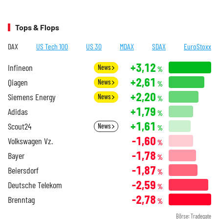
Tops & Flops
DAX
US Tech 100
US 30
MDAX
SDAX
EuroStoxx
+3,12
Infineon
News
%
+2,61
Qiagen
News
%
+2,20
Siemens Energy
News
%
+1,79
Adidas
%
+1,61
Scout24
News
%
-1,60
Volkswagen Vz.
%
-1,78
Bayer
%
-1,87
Beiersdorf
%
-2,59
Deutsche Telekom
%
-2,78
Brenntag
%
Börse: Tradegate