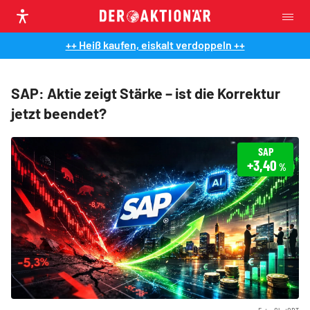
++ Heiß kaufen, eiskalt verdoppeln ++
SAP: Aktie zeigt Stärke – ist die Korrektur
jetzt beendet?
SAP
+3,40
%