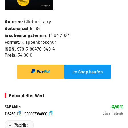
Autoren:
Clinton, Larry
Seitenanzahl:
384
Erscheinungstermin:
14.03.2024
Format:
Klappenbroschur
ISBN:
978-3-86470-949-4
Preis:
34,90 €
Im Shop kaufen
Behandelter Wert
SAP Aktie
+3,40
%
716460
DE0007164600
Börse:
Tradegate
Watchlist