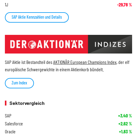
1J
-29,78
%
SAP Aktie Kennzahlen und Details
SAP Aktie ist Bestandteil des
AKTIONÄR European Champions Index
, der elf
europäische Schwergewichte in einem Aktienkorb bündelt.
Zum Index
Sektorvergleich
SAP
+3,40
%
Salesforce
+2,62
%
Oracle
+1,83
%