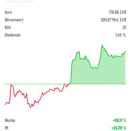
Kurs
178,66
EUR
Börsenwert
200,87 Mrd. EUR
KGV
25
Dividende
1,45 %
Woche
+10,11
%
1M
+22,78
%