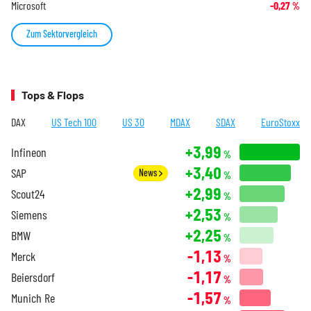
Microsoft
-0,27
%
Zum Sektorvergleich
Tops & Flops
DAX
US Tech 100
US 30
MDAX
SDAX
EuroStoxx
+3,99
Infineon
%
+3,40
SAP
News
%
+2,99
Scout24
%
+2,53
Siemens
%
+2,25
BMW
%
-1,13
Merck
%
-1,17
Beiersdorf
%
-1,57
Munich Re
%