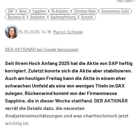
Foto: ChatGPT
SAP
Aktie
Sapphire
KI-Anbieter
Christian Klein
Autonomous Suite
Business AI
Analysten
Kaufempfehlung
Kursziel
15.05.2026, 14:18
‧
Marion Schlegel
DER AKTIONÄR bei Google bevorzugen
Seit ihrem Hoch Anfang 2025 hat die Aktie von SAP heftig
korrigiert. Zuletzt konnte sich die Aktie aber stabilisieren.
Auch am heutigen Freitag kann die Aktie in einem eher
schwachen Umfeld als eine von wenigen Titeln im DAX
zulegen. Rückenwind kommt von der Firmenmesse
Sapphire, die in dieser Woche stattfand. DER AKTIONÄR
verrät die Details dazu, die neuesten
Analysteneinschätzungen und was charttechnisch jetzt
wichtig ist.