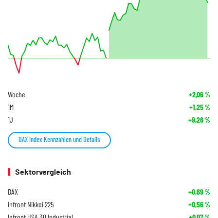
Woche
+2,06
%
1M
+1,25
%
1J
+9,26
%
DAX Index Kennzahlen und Details
Sektorvergleich
DAX
+0,69
%
Infront Nikkei 225
+0,56
%
Infront USA 30 Industrial
+0,07
%