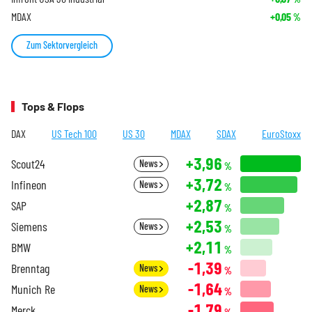
MDAX
+0,05
%
Zum Sektorvergleich
Tops & Flops
DAX
US Tech 100
US 30
MDAX
SDAX
EuroStoxx
+3,96
Scout24
News
%
+3,72
Infineon
News
%
+2,87
SAP
%
+2,53
Siemens
News
%
+2,11
BMW
%
-1,39
Brenntag
News
%
-1,64
Munich Re
News
%
-1,79
Merck