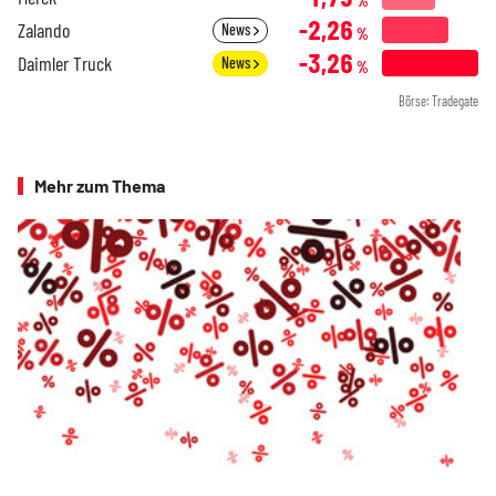
%
-2,26
Zalando
News
%
-3,26
Daimler Truck
News
%
Börse: Tradegate
Mehr zum Thema