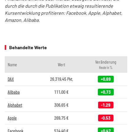
durch die durch die Publikation etwaig resultierende
Kursentwicklung profitieren: Facebook, Apple, Alphabet,
Amazon, Alibaba.
Behandelte Werte
Veränderung
Name
Wert
Heute in %
DAX
26.319,45
Pkt.
+0,69
Alibaba
111,00
€
+0,73
Alphabet
306,65
€
-1,29
Apple
269,75
€
-0,53
Facebook
514,40
€
+0,47