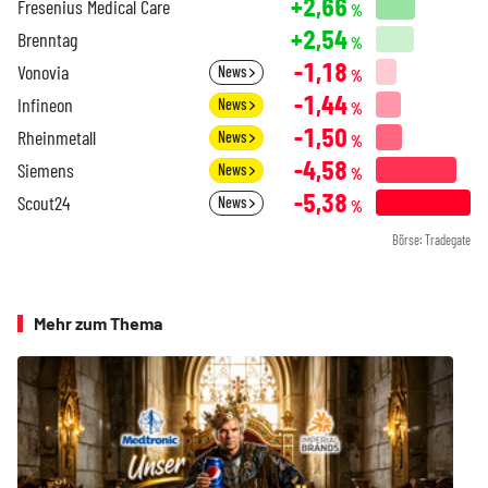
+2,66
Fresenius Medical Care
%
+2,54
Brenntag
%
-1,18
Vonovia
News
%
-1,44
Infineon
News
%
-1,50
Rheinmetall
News
%
-4,58
Siemens
News
%
-5,38
Scout24
News
%
Börse: Tradegate
Mehr zum Thema