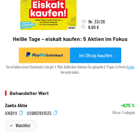
Nr. 33/26
8,90 €
Heiße Tage – eiskalt kaufen: 5 Aktien im Fokus
Im Shop kaufen
Sofortkauf
Sie erhalten einen Download-Link per E-Mail. Außerdem können Sie gekaufte E-Paper in Ihrem
Konto
herunterladen.
Behandelter Wert
Zoetis Aktie
+0,75
%
A1KBYX
US98978V1035
Börse:
Tradegate
Watchlist