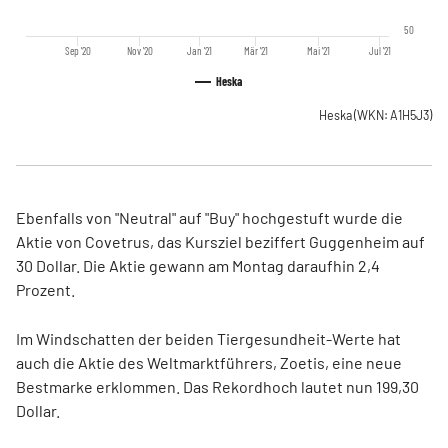
50
Sep '20
Nov '20
Jan '21
Mär '21
Mai '21
Jul '21
Heska
Heska
(WKN: A1H5J3)
Ebenfalls von "Neutral" auf "Buy" hochgestuft wurde die
Aktie von Covetrus, das Kursziel beziffert Guggenheim auf
30 Dollar. Die Aktie gewann am Montag daraufhin 2,4
Prozent.
Im Windschatten der beiden Tiergesundheit-Werte hat
auch die Aktie des Weltmarktführers, Zoetis, eine neue
Bestmarke erklommen. Das Rekordhoch lautet nun 199,30
Dollar.