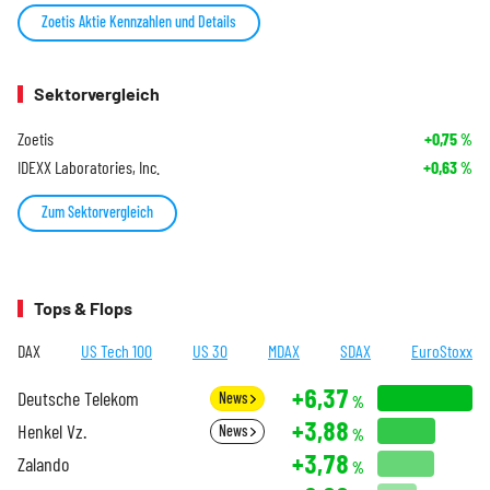
Zoetis Aktie Kennzahlen und Details
Sektorvergleich
Zoetis
+0,75
%
IDEXX Laboratories, Inc.
+0,63
%
Zum Sektorvergleich
Tops & Flops
DAX
US Tech 100
US 30
MDAX
SDAX
EuroStoxx
+6,37
Deutsche Telekom
News
%
+3,88
Henkel Vz.
News
%
+3,78
Zalando
%