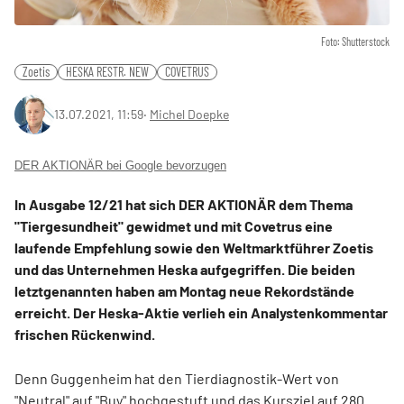
Foto: Shutterstock
Zoetis
HESKA RESTR. NEW
COVETRUS
13.07.2021, 11:59
‧
Michel Doepke
DER AKTIONÄR bei Google bevorzugen
In Ausgabe 12/21 hat sich DER AKTIONÄR dem Thema
"Tiergesundheit" gewidmet und mit Covetrus eine
laufende Empfehlung sowie den Weltmarktführer Zoetis
und das Unternehmen Heska aufgegriffen. Die beiden
letztgenannten haben am Montag neue Rekordstände
erreicht. Der Heska-Aktie verlieh ein Analystenkommentar
frischen Rückenwind.
Denn Guggenheim hat den Tierdiagnostik-Wert von
"Neutral" auf "Buy" hochgestuft und das Kursziel auf 280