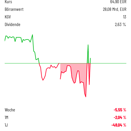
Kurs
64,90
EUR
Börsenwert
28,08 Mrd. EUR
KGV
13
Dividende
2,63 %
Woche
-5,55
%
1M
-2,04
%
1J
-48,04
%