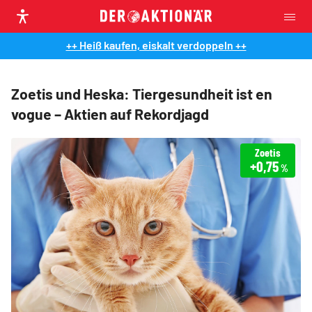
++ Heiß kaufen, eiskalt verdoppeln ++
Zoetis und Heska: Tiergesundheit ist en
vogue – Aktien auf Rekordjagd
Zoetis
+0,75
%