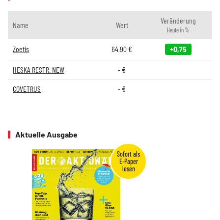
Veränderung
Name
Wert
Heute in %
Zoetis
64,90
€
+0,75
HESKA RESTR. NEW
-
€
COVETRUS
-
€
Aktuelle Ausgabe