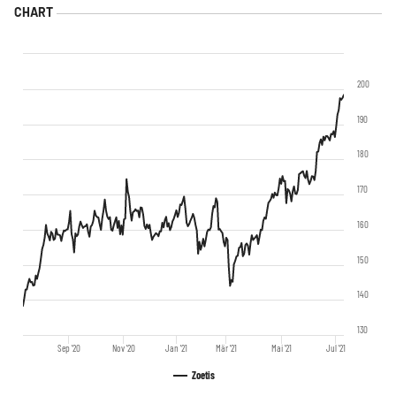
200
190
180
170
160
150
140
130
Sep '20
Nov '20
Jan '21
Mär '21
Mai '21
Jul '21
Zoetis