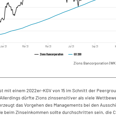
Jan '21
Mär '21
Mai '21
Jul '21
Sep '21
N
Zions Bancorporation
GD 200
Zions Bancorporation
(WK
ist mit einem 2022er-KGV von 15 im Schnitt der Peergro
Allerdings dürfte Zions zinssensitiver als viele Wettbew
rzeugt das Vorgehen des Managements bei den Aussch
le beim Zinseinkommen sollte durchschritten sein, die 