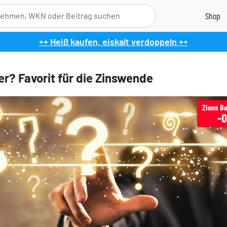
++ Heiß kaufen, eiskalt verdoppeln ++
er? Favorit für die Zinswende
-0