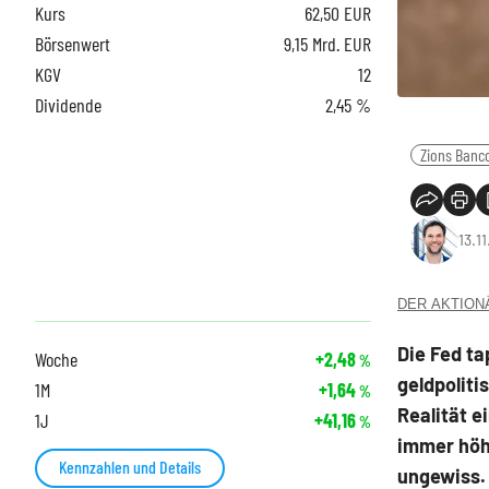
Kurs
62,50
EUR
Börsenwert
9,15 Mrd. EUR
KGV
12
Dividende
2,45 %
Zions Banc
13.1
DER AKTIONÄR
Die Fed ta
Woche
+2,48
%
geldpoliti
1M
+1,64
%
Realität e
1J
+41,16
%
immer höhe
Kennzahlen und Details
ungewiss. 