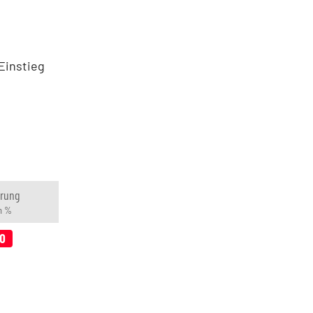
Einstieg
rung
n %
80