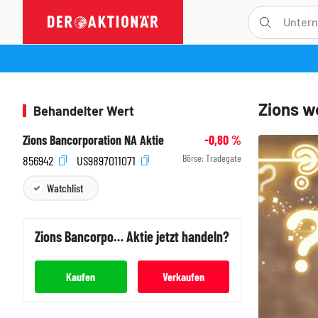
Zions w
Behandelter Wert
Zions Bancorporation NA Aktie
-0,80
%
Börse:
Tradegate
856942
US9897011071
Watchlist
Zions Bancorporation NA
Aktie jetzt handeln?
Kaufen
Verkaufen