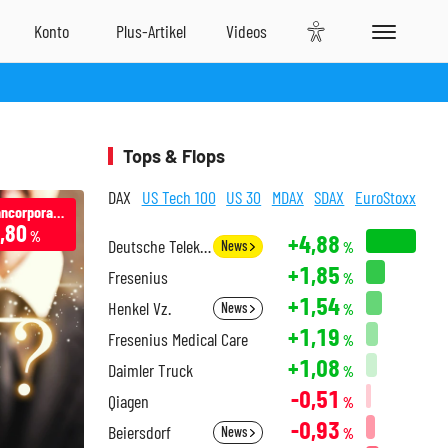
Tops & Flops
DAX
US Tech 100
US 30
MDAX
SDAX
EuroStoxx
Zions Bancorporation NA
,80
%
+4,88
Deutsche Telekom
News
%
+1,85
Fresenius
%
+1,54
Henkel Vz.
News
%
+1,19
Fresenius Medical Care
%
+1,08
Daimler Truck
%
-0,51
Qiagen
%
-0,93
Beiersdorf
News
%