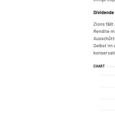
Dividende
Zions fäll
Rendite mi
Ausschüttu
Selbst im 
konservati