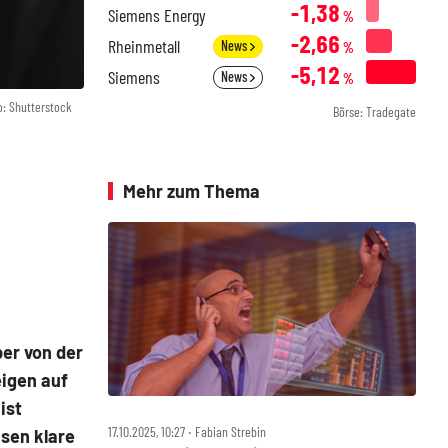
-1,38
Siemens Energy
%
-2,66
Rheinmetall
News
%
-5,12
Siemens
News
%
o: Shutterstock
Börse: Tradegate
Mehr zum Thema
er von der
eigen auf
ist
17.10.2025, 10:27 ‧ Fabian Strebin
nsen klare