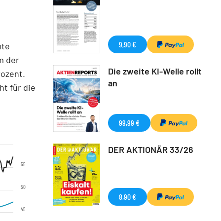
9,90 €
ute
m der
Die zweite KI-Welle rollt
rozent.
an
t für die
99,99 €
DER AKTIONÄR 33/26
55
50
8,90 €
45