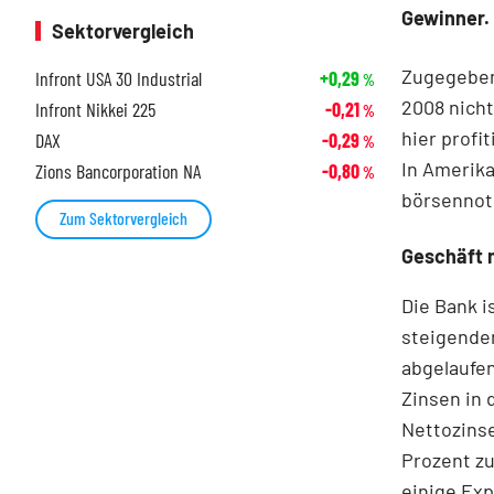
Gewinner.
Sektorvergleich
Zugegeben,
Infront USA 30 Industrial
+0,29
%
2008 nicht
Infront Nikkei 225
-0,21
%
hier profi
DAX
-0,29
%
In Amerika
Zions Bancorporation NA
-0,80
%
börsennoti
Zum Sektorvergleich
Geschäft 
Die Bank i
steigende
abgelaufen
Zinsen in 
Nettozins
Prozent zu
einige Exp