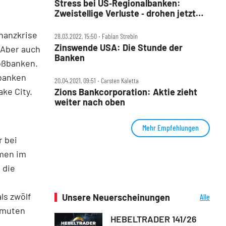
Stress bei US‑Regionalbanken:
Zweistellige Verluste ‑ drohen jetzt
Ansteckungseffekte?
inanzkrise
28.03.2022, 15:50 ‧ Fabian Strebin
Zinswende USA: Die Stunde der
 Aber auch
Banken
roßbanken.
lbanken
20.04.2021, 09:51 ‧ Carsten Kaletta
ake City.
Zions Bankcorporation: Aktie zieht
weiter nach oben
Mehr Empfehlungen
r bei
men im
 die
s zwölf
Unsere Neuerscheinungen
Alle
Neuerscheinungen
ermuten
HEBELTRADER 141/26