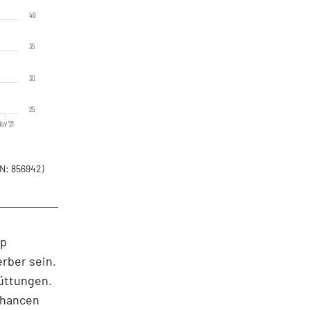
40
35
30
25
ov '21
N: 856942)
up
erber sein.
üttungen.
Chancen