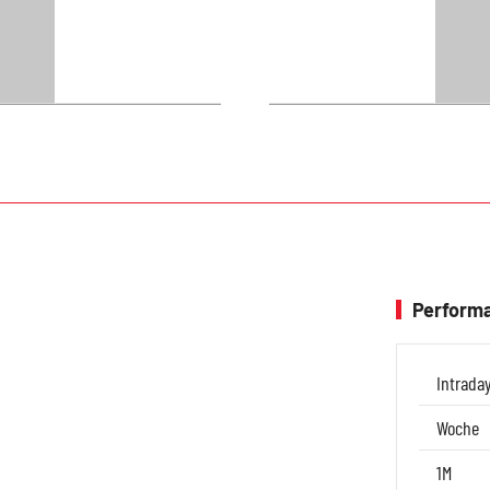
Performa
Intrada
Woche
1M