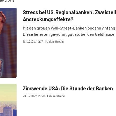
Stress bei US‑Regionalbanken: Zweistelli
Ansteckungseffekte?
Mit den großen Wall-Street-Banken begann Anfang d
Diese lieferten gewohnt gut ab, bei den Geldhäuser
schreckten mehrere Abschreibungen be ...
17.10.2025, 10:27 ‧ Fabian Strebin
Zinswende USA: Die Stunde der Banken
28.03.2022, 15:50 ‧ Fabian Strebin