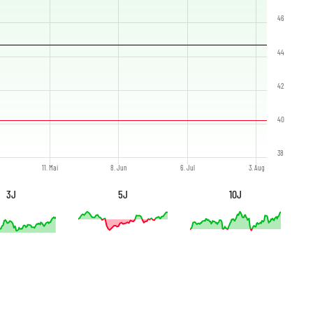
46
44
42
40
38
11. Mai
8. Jun
6. Jul
3. Aug
3J
5J
10J