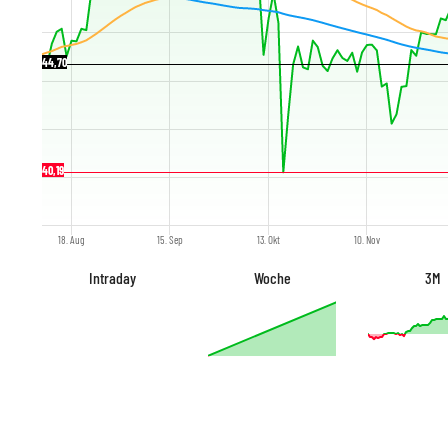
44,70
40,19
18. Aug
15. Sep
13. Okt
10. Nov
Intraday
Woche
3M