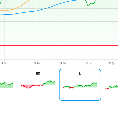
8. Dez
19. Jan
16. Feb
16. Mär
13. Apr
6M
1J