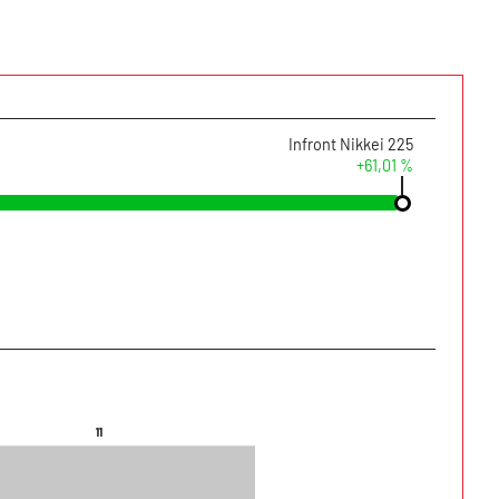
Infront Nikkei 225
+61,01 %
11
11