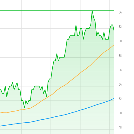
64
62
60
58
56
54
52
50
48