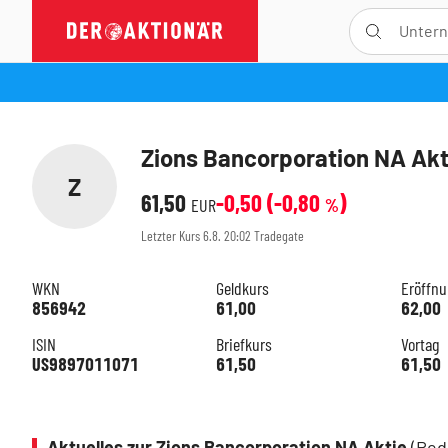
Zions Bancorporation NA Akt
Z
61,50
-0,50
(
-0,80
)
EUR
%
Letzter Kurs
6.8. 20:02
Tradegate
WKN
Geldkurs
Eröffn
856942
61,00
62,00
ISIN
Briefkurs
Vortag
US9897011071
61,50
61,50
Aktuelles zur Zions Bancorporation NA Aktie
(Red