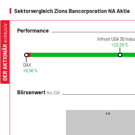
Sektorvergleich Zions Bancorporation NA Aktie
exklusiv
Performance
+23,26 %
DER AKTIONÄR
DAX
+9,56 %
Börsenwert
Mrd. EUR
9,15
9,15