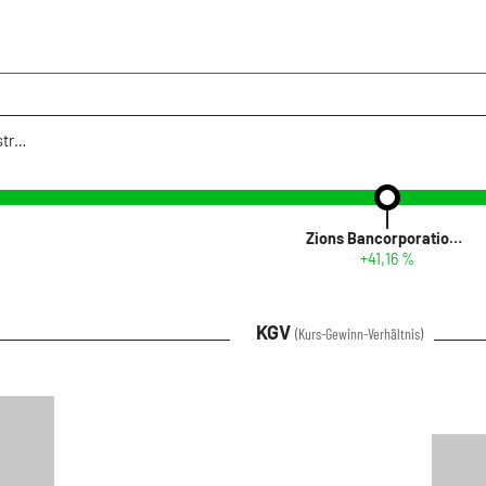
Infront USA 30 Industrial
Zions Bancorporation NA
+41,16 %
KGV
(Kurs-Gewinn-Verhältnis)