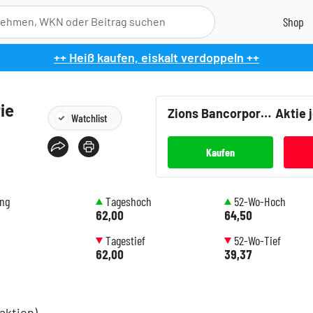
++ Heiß kaufen, eiskalt verdoppeln ++
ie
Zions Bancorporation NA
Aktie 
Watchlist
Kaufen
ung
Tageshoch
52-Wo-Hoch
62,00
64,50
Tagestief
52-Wo-Tief
62,00
39,37
aktion)