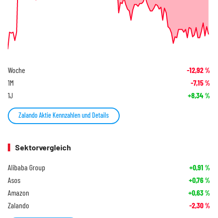
Woche
-12,92
%
1M
-7,15
%
1J
+8,34
%
Zalando Aktie Kennzahlen und Details
Sektorvergleich
Alibaba Group
+0,91
%
Asos
+0,76
%
Amazon
+0,63
%
Zalando
-2,30
%