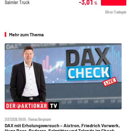
-3,01
Daimler Truck
%
Börse: Tradegate
Mehr zum Thema
21.07.2026, 09:00 ‧ Thomas Bergmann
DAX mit Erholungsversuch – Aixtron, Friedrich Vorwerk,
Hugo Boss, Redcare, Salzgitter und Zalando im Check