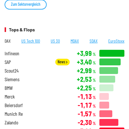
Zum Sektorvergleich
Tops & Flops
DAX
US Tech 100
US 30
MDAX
SDAX
EuroStoxx
+3,99
Infineon
%
+3,40
SAP
News
%
+2,99
Scout24
%
+2,53
Siemens
%
+2,25
BMW
%
-1,13
Merck
%
-1,17
Beiersdorf
%
-1,57
Munich Re
%
-2,30
Zalando
%