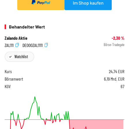
Im Shop kaufen
Behandelter Wert
Zalando Aktie
-2,30
%
ZAL111
DE000ZAL1111
Börse:
Tradegate
Watchlist
Kurs
24,74
EUR
Börsenwert
6,19 Mrd. EUR
KGV
67