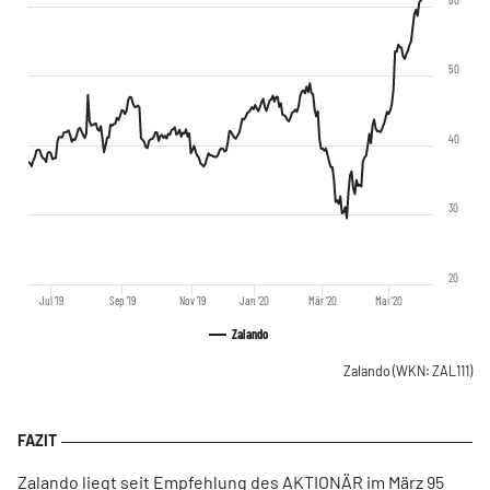
50
40
30
20
Jul '19
Sep '19
Nov '19
Jan '20
Mär '20
Mai '20
Zalando
Zalando
(WKN: ZAL111)
Zalando liegt seit Empfehlung des AKTIONÄR im März 95