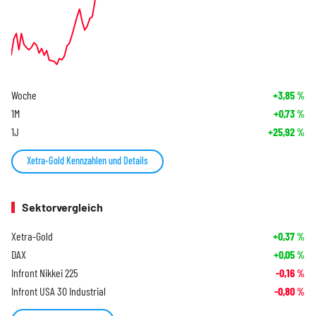
Woche
+3,85
%
1M
+0,73
%
1J
+25,92
%
Xetra-Gold Kennzahlen und Details
Sektorvergleich
Xetra-Gold
+0,37
%
DAX
+0,05
%
Infront Nikkei 225
-0,16
%
Infront USA 30 Industrial
-0,80
%