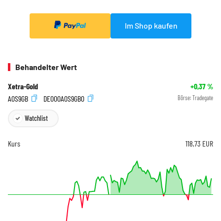
Im Shop kaufen
Behandelter Wert
Xetra-Gold
+0,37
%
A0S9GB
DE000A0S9GB0
Börse:
Tradegate
Watchlist
Kurs
118,73
EUR