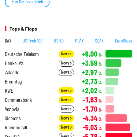
Zum Sektorvergleich
Tops & Flops
DAX
US Tech 100
US 30
MDAX
SDAX
EuroStoxx
+6,00
Deutsche Telekom
News
%
+3,59
Henkel Vz.
News
%
+2,97
Zalando
News
%
+2,73
Brenntag
%
+2,02
RWE
News
%
-1,63
Commerzbank
News
%
-1,70
Vonovia
News
%
-4,34
Siemens
News
%
-5,03
Rheinmetall
News
%
-5,38
Scout24
News