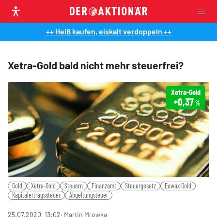
++ Heiß kaufen, eiskalt verdoppeln ++
Xetra-Gold bald nicht mehr steuerfrei?
Xetra-Gold
+0,37
%
Gold
Xetra-Gold
Steuern
Finanzamt
Steuergesetz
Euwax Gold
Kapitalertragssteuer
Abgeltungsteuer
25.07.2020, 13:02
‧ Martin Mrowka