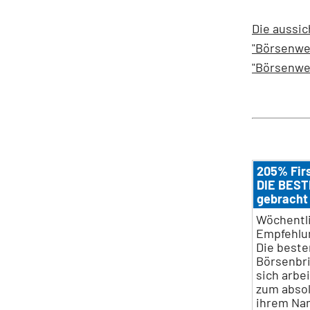
Die aussic
"Börsenwel
"Börsenwel
205% Fir
DIE BEST
gebracht
Wöchentli
Empfehlun
Die beste
Börsenbri
sich arbe
zum absol
ihrem Nam