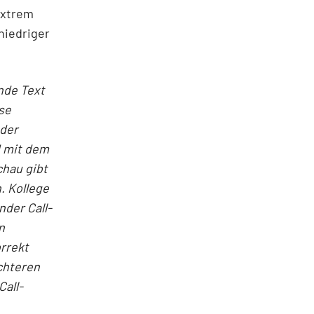
extrem
niedriger
nde Text
se
 der
d mit dem
chau gibt
.
Kollege
nder Call-
n
rrekt
ichteren
Call-