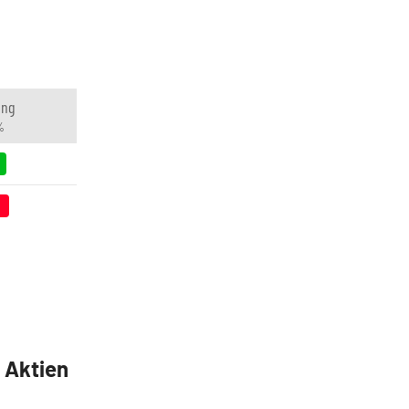
ung
%
5 Aktien