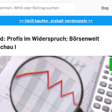
++ Heiß kaufen, eiskalt verdoppeln ++
d: Profis im Widerspruch; Börsenwelt
chau I