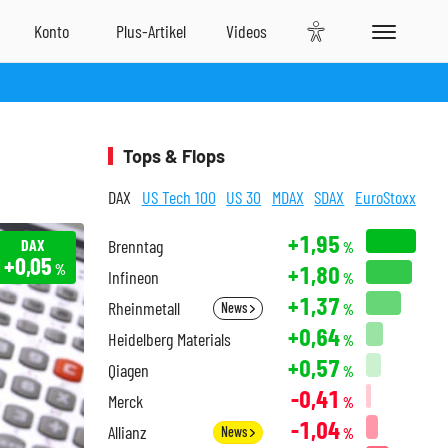
Tops & Flops
DAX
US Tech 100
US 30
MDAX
SDAX
EuroStoxx
+1,95
DAX
Brenntag
%
+0,05
+1,80
%
Infineon
%
+1,37
Rheinmetall
News
%
+0,64
Heidelberg Materials
%
+0,57
Qiagen
%
-0,41
Merck
%
-1,04
Allianz
News
%