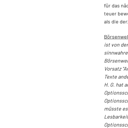
für das nä
teuer bewe
als die de
Börsenwel
ist von d
sinnwahre
Börsenwel
Vorsatz "
Texte and
H. G. hat 
Optionssch
Optionssch
müsste es 
Lesbarkeit
Optionssch