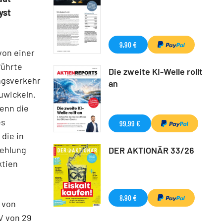
yst
9,90 €
von einer
führte
Die zweite KI-Welle rollt
ngsverkehr
an
uwickeln.
enn die
es
99,99 €
die in
fehlung
DER AKTIONÄR 33/26
ktien
8,90 €
 von
V von 29