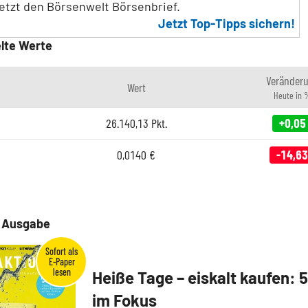
jetzt den Börsenwelt Börsenbrief.
Jetzt Top-Tipps sichern!
lte Werte
Veränder
Wert
Heute in 
26.140,13
Pkt.
+0,05
0,0140
€
-14,63
e Ausgabe
Heiße Tage – eiskalt kaufen: 
im Fokus