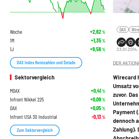
DAX
Wir
Woche
+2,62
%
1M
+1,35
%
1J
+9,56
23.01.2014, 
%
DAX Index Kennzahlen und Details
DER AKTIONÄR
Sektorvergleich
Wirecard h
Umsatz von
MDAX
+0,41
%
zuvor. Das
Infront Nikkei 225
+0,09
%
Unternehme
DAX
+0,05
%
Payment (
Infront USA 30 Industrial
-0,13
%
dennoch a
Zahlung). 
Zum Sektorvergleich
Abschreib