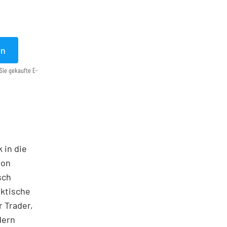
en
Sie gekaufte E-
 in die
ton
sch
aktische
 Trader,
dern