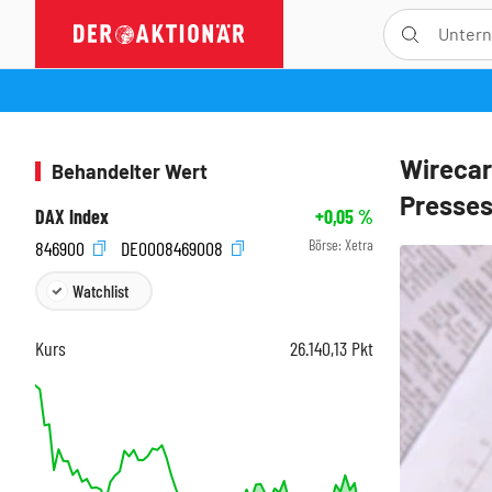
Wirecar
Behandelter Wert
Presses
DAX Index
+0,05
%
Börse:
Xetra
846900
DE0008469008
Watchlist
Kurs
26.140,13
Pkt