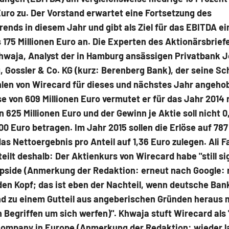
Euro zu. Der Vorstand erwartet eine Fortsetzung des
ends in diesem Jahr und gibt als Ziel für das EBITDA e
s 175 Millionen Euro an. Die Experten des Aktionärsbriefe
Khwaja, Analyst der in Hamburg ansässigen Privatbank J
 Gossler & Co. KG (kurz: Berenberg Bank), der seine S
hlen von Wirecard für dieses und nächstes Jahr angeho
se von 609 Millionen Euro vermutet er für das Jahr 2014
 625 Millionen Euro und der Gewinn je Aktie soll nicht 0
00 Euro betragen. Im Jahr 2015 sollen die Erlöse auf 787
as Nettoergebnis pro Anteil auf 1,36 Euro zulegen. Ali F
eilt deshalb: Der Aktienkurs von Wirecard habe "still si
upside (Anmerkung der Redaktion: erneut nach Google: 
en Kopf; das ist eben der Nachteil, wenn deutsche Bank
nd zu einem Gutteil aus angeberischen Gründen heraus 
 Begriffen um sich werfen)". Khwaja stuft Wirecard als 
ompany in Europe (Anmerkung der Redaktion: wieder l