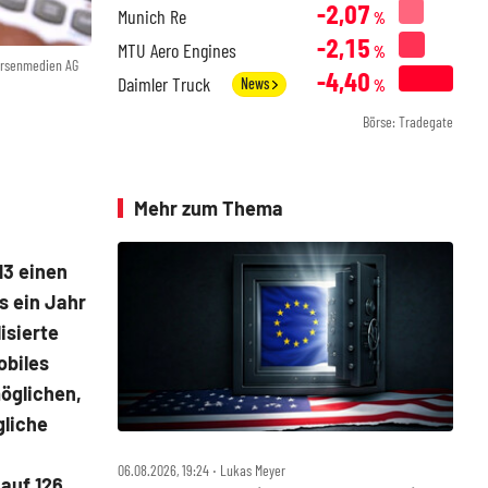
-2,07
Munich Re
%
-2,15
MTU Aero Engines
%
örsenmedien AG
-4,40
Daimler Truck
News
%
Börse: Tradegate
Mehr zum Thema
13 einen
s ein Jahr
isierte
obiles
öglichen,
gliche
06.08.2026, 19:24 ‧ Lukas Meyer
auf 126