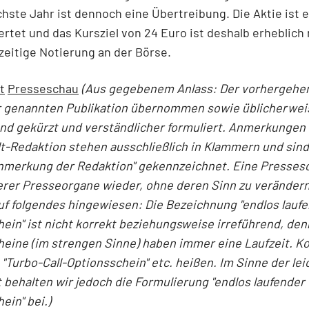
chste Jahr ist dennoch eine Übertreibung. Die Aktie ist 
rtet und das Kursziel von 24 Euro ist deshalb erheblich 
rzeitige Notierung an der Börse.
t
Presseschau
(Aus gegebenem Anlass: Der vorhergehe
er genannten Publikation übernommen sowie üblicherwei
nd gekürzt und verständlicher formuliert. Anmerkungen
t-Redaktion stehen ausschließlich in Klammern und sin
Anmerkung der Redaktion" gekennzeichnet. Eine Presses
erer Presseorgane wieder, ohne deren Sinn zu verändern
auf folgendes hingewiesen: Die Bezeichnung "endlos laufe
ein" ist nicht korrekt beziehungsweise irreführend, den
eine (im strengen Sinne) haben immer eine Laufzeit. Ko
"Turbo-Call-Optionsschein" etc. heißen. Im Sinne der le
 behalten wir jedoch die Formulierung "endlos laufender 
ein" bei.)