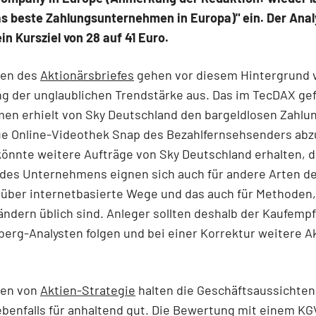
s beste Zahlungsunternehmen in Europa)" ein. Der Anal
in Kursziel von 28 auf 41 Euro.
ten des
Aktionärsbriefes
gehen vor diesem Hintergrund 
g der unglaublichen Trendstärke aus. Das im TecDAX ge
en erhielt von Sky Deutschland den bargeldlosen Zahlu
ue Online-Videothek Snap des Bezahlfernsehsenders abz
önnte weitere Aufträge von Sky Deutschland erhalten, d
des Unternehmens eignen sich auch für andere Arten d
über internetbasierte Wege und das auch für Methoden, 
ndern üblich sind. Anleger sollten deshalb der Kaufemp
erg-Analysten folgen und bei einer Korrektur weitere A
ten von
Aktien-Strategie
halten die Geschäftsaussichten
benfalls für anhaltend gut. Die Bewertung mit einem KG