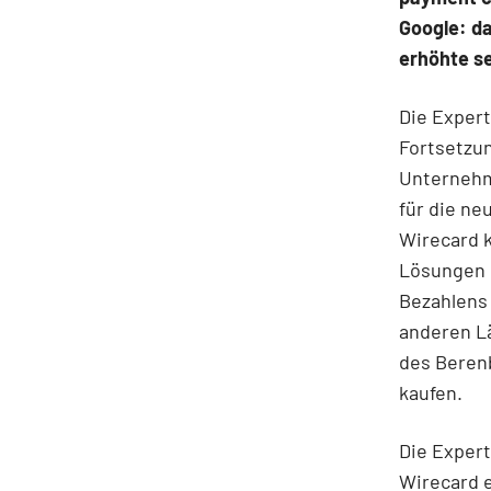
Google: da
erhöhte se
Die Exper
Fortsetzun
Unternehm
für die ne
Wirecard k
Lösungen 
Bezahlens 
anderen Lä
des Berenb
kaufen.
Die Exper
Wirecard e