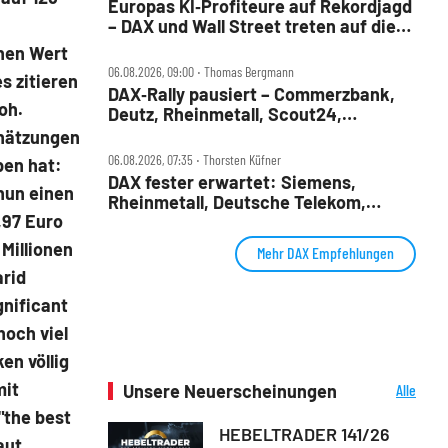
Europas KI‑Profiteure auf Rekordjagd
– DAX und Wall Street treten auf die
Bremse
inen Wert
06.08.2026, 09:00 ‧ Thomas Bergmann
s zitieren
DAX‑Rally pausiert – Commerzbank,
oh.
Deutz, Rheinmetall, Scout24,
Siemens, SUSS, United Internet im
chätzungen
Check
06.08.2026, 07:35 ‧ Thorsten Küfner
ben hat:
DAX fester erwartet: Siemens,
 nun einen
Rheinmetall, Deutsche Telekom,
,97 Euro
Merck und Commerzbank im Fokus
 Millionen
Mehr DAX Empfehlungen
arid
gnificant
noch viel
en völlig
mit
Unsere Neuerscheinungen
Alle
Neuerscheinungen
"the best
HEBELTRADER 141/26
aut