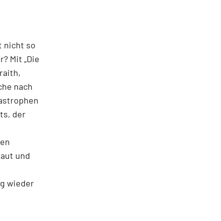
t nicht so
? Mit „Die
raith,
che nach
as­trophen
ts, der
hen
haut und
ag wieder