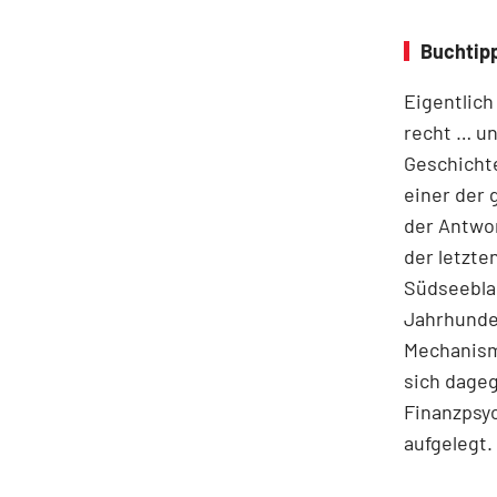
Buchtipp
Eigentlich
recht … un
Geschichte
einer der
der Antwor
der letzte
Südseeblas
Jahrhunder
Mechanism
sich dage
Finanzpsyc
aufgelegt.