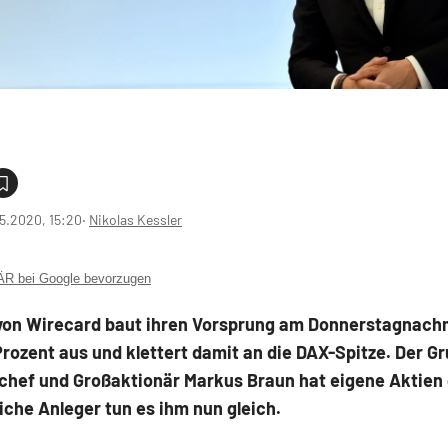
5.2020, 15:20
‧
Nikolas Kessler
 bei Google bevorzugen
 von Wirecard baut ihren Vorsprung am Donnerstagnach
Prozent aus und klettert damit an die DAX-Spitze. Der G
chef und Großaktionär Markus Braun hat eigene Aktien 
iche Anleger tun es ihm nun gleich.