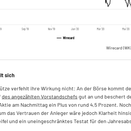
19
Sep '19
Nov '19
Jan '20
Mär '20
Mai '20
Wirecard
Wirecard
(WK
lt sich
ütze verfehlt ihre Wirkung nicht: An der Börse kommt de
f
des angezählten Vorstandschefs
gut an und beschert d
ktie am Nachmittag ein Plus von rund 4,5 Prozent. Noch
m das Vertrauen der Anleger wäre jedoch Klarheit hinsic
ifel und ein uneingeschränktes Testat für den Jahresab