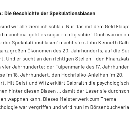
: Die Geschichte der Spekulationsblasen
 sind wir alle ziemlich schlau. Nur das mit dem Geld klapp
d manchmal geht es sogar richtig schief. Doch warum nur
 der Spekulationsblasen“ macht sich John Kenneth Galb
 ganz großen Ökonomen des 20. Jahrhunderts, auf die Su
t. Und er sucht an den richtigen Stellen – den Finanz­kat
n vier Jahrhunderte: der Tulpenmanie des 17. Jahrhunder
e im 18. Jahrhundert, den Hochrisiko-Anleihen im 20.
t. Mit Geist und Witz erklärt Gal­braith die psychologisc
en hinter diesen Blasen … damit der Leser sie durchsc
gen wappnen kann. Dieses Meisterwerk zum Thema
hologie war vergriffen und wird nun im Börsenbuchverl