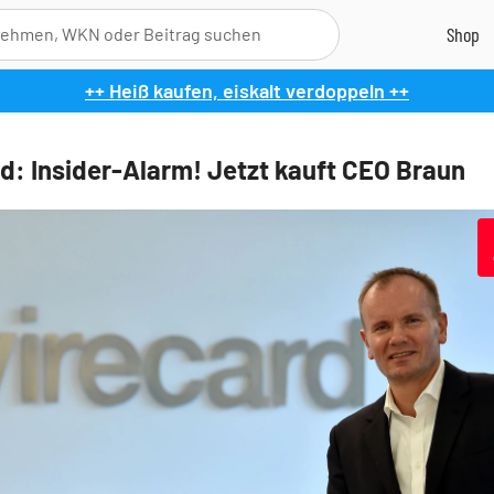
++ Heiß kaufen, eiskalt verdoppeln ++
d: Insider-Alarm! Jetzt kauft CEO Braun