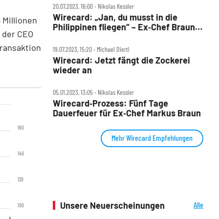
20.07.2023, 16:00 ‧ Nikolas Kessler
Wirecard: „Jan, du musst in die
 Millionen
Philippinen fliegen“ – Ex‑Chef Braun
– der CEO
als Fluchthelfer?
transaktion
19.07.2023, 15:20 ‧ Michael Diertl
Wirecard: Jetzt fängt die Zockerei
wieder an
05.01.2023, 13:05 ‧ Nikolas Kessler
Wirecard‑Prozess: Fünf Tage
Dauerfeuer für Ex‑Chef Markus Braun
160
Mehr Wirecard Empfehlungen
140
120
Unsere Neuerscheinungen
Alle
100
Neuerscheinungen