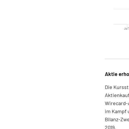
Jul '
Aktie erho
Die Kursst
Aktienkau
Wirecard-A
im Kampf u
Bilanz-Zwe
2019.