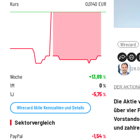
Kurs
0,0140
EUR
Wirecard
28.0
Woche
+13,89
%
1M
0
%
DER AKTIONÄR
1J
-5,75
%
Die Aktie
Wirecard Aktie Kennzahlen und Details
über vier 
Vorstands
Sektorvergleich
und zahlre
PayPal
-1,54
%