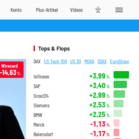
Tops & Flops
DAX
US Tech 100
US 30
MDAX
SDAX
EuroStoxx
Wirecard
-14,63
%
+3,99
Infineon
%
+3,40
SAP
%
+2,99
Scout24
%
+2,53
Siemens
%
+2,25
BMW
%
-1,13
Merck
%
-1,17
Beiersdorf
%