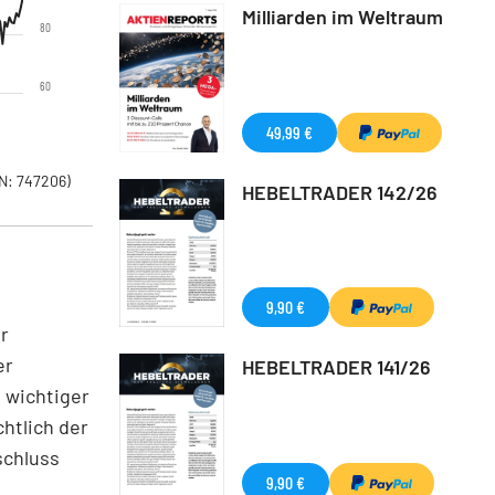
Milliarden im Weltraum
80
60
49,99 €
N: 747206)
HEBELTRADER 142/26
9,90 €
r
er
HEBELTRADER 141/26
 wichtiger
htlich der
schluss
9,90 €