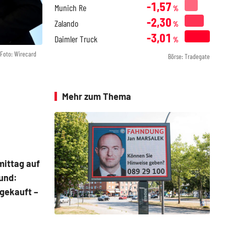
-1,57
Munich Re
%
-2,30
Zalando
%
-3,01
Daimler Truck
%
Foto: Wirecard
Börse: Tradegate
Mehr zum Thema
mittag auf
rund:
gekauft –