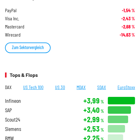
PayPal
-1,54
%
Visa Inc.
-2,43
%
Mastercard
-2,68
%
Wirecard
-14,63
%
Zum Sektorvergleich
Tops & Flops
DAX
US Tech 100
US 30
MDAX
SDAX
EuroStoxx
+3,99
Infineon
%
+3,40
SAP
%
+2,99
Scout24
%
+2,53
Siemens
%
+2,25
BMW
%