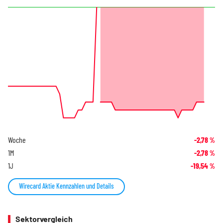
Woche
-2,78
%
1M
-2,78
%
1J
-19,54
%
Wirecard Aktie Kennzahlen und Details
Sektorvergleich