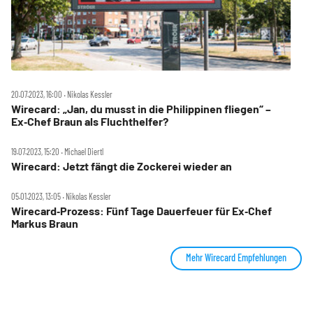
20.07.2023, 16:00 ‧ Nikolas Kessler
Wirecard: „Jan, du musst in die Philippinen fliegen“ –
Ex‑Chef Braun als Fluchthelfer?
19.07.2023, 15:20 ‧ Michael Diertl
Wirecard: Jetzt fängt die Zockerei wieder an
05.01.2023, 13:05 ‧ Nikolas Kessler
Wirecard‑Prozess: Fünf Tage Dauerfeuer für Ex‑Chef
Markus Braun
Mehr Wirecard Empfehlungen