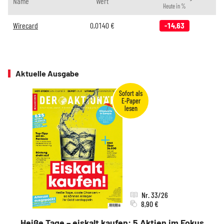
Name
Wert
Heute in %
Wirecard
0,0140
€
-14,63
Aktuelle Ausgabe
Nr. 33/26
8,90 €
Heiße Tage – eiskalt kaufen: 5 Aktien im Fokus