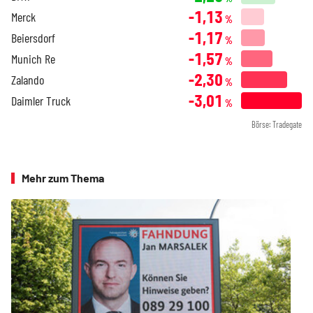
-1,13
Merck
%
-1,17
Beiersdorf
%
-1,57
Munich Re
%
-2,30
Zalando
%
-3,01
Daimler Truck
%
Börse: Tradegate
Mehr zum Thema