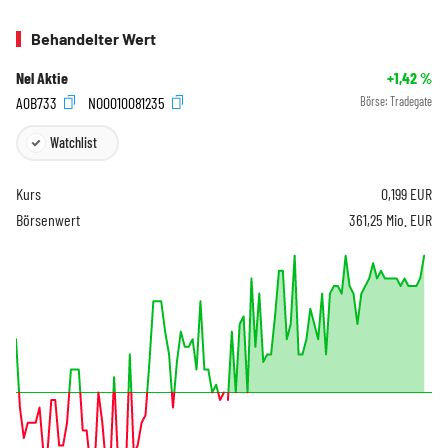
Behandelter Wert
Nel Aktie
+1,42
%
A0B733
NO0010081235
Börse:
Tradegate
Watchlist
Kurs
0,199
EUR
Börsenwert
361,25 Mio. EUR