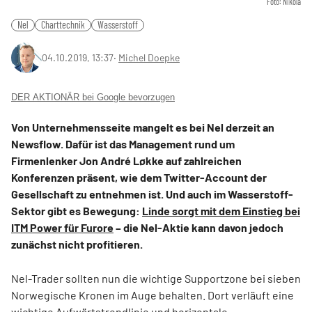
Foto: Nikola
Nel
Charttechnik
Wasserstoff
04.10.2019, 13:37
‧
Michel Doepke
DER AKTIONÄR bei Google bevorzugen
Von Unternehmensseite mangelt es bei Nel derzeit an
Newsflow. Dafür ist das Management rund um
Firmenlenker Jon André Løkke auf zahlreichen
Konferenzen präsent, wie dem Twitter-Account der
Gesellschaft zu entnehmen ist. Und auch im Wasserstoff-
Sektor gibt es Bewegung:
Linde sorgt mit dem Einstieg bei
ITM Power für Furore
– die Nel-Aktie kann davon jedoch
zunächst nicht profitieren.
Nel-Trader sollten nun die wichtige Supportzone bei sieben
Norwegische Kronen im Auge behalten. Dort verläuft eine
wichtige Aufwärtstrendlinie und horizontale