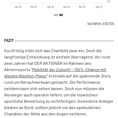
0,2
Jan '18
Mai '18
Sep '18
Jan '19
Mai '19
Sep '19
Nel
Nel
(WKN: A0B733)
Kurzfristig trübt sich das Chartbild zwar ein. Doch die
langfristige Entwicklung ist einfach überragend. Vor rund
zwei Jahren hat DER AKTIONÄR im Rahmen des
Aktienreports "
Mobilität der Zukunft – 150%-Chance mit
diesem Nischen-Player
" erstmals auf die spannende Story
rund um Nel aufmerksam gemacht. Die Performance
seitdem kann sich sehen lassen. Doch nun müssen die
Norweger auch operativ liefern, um die inzwischen
sportliche Bewertung zu rechtfertigen. Investierte Anleger
bleiben an Bord, sollten jedoch nie den spekulativen
Charakter der Aktie aus den Augen verlieren.