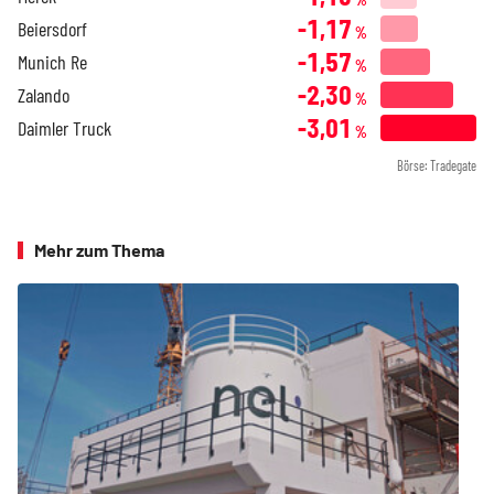
-1,17
Beiersdorf
%
-1,57
Munich Re
%
-2,30
Zalando
%
-3,01
Daimler Truck
%
Börse: Tradegate
Mehr zum Thema