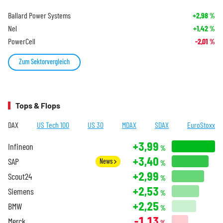
Ballard Power Systems
+2,98
%
Nel
+1,42
%
PowerCell
-2,01
%
Zum Sektorvergleich
Tops & Flops
DAX
US Tech 100
US 30
MDAX
SDAX
EuroStoxx
+3,99
Infineon
%
+3,40
SAP
News
%
+2,99
Scout24
%
+2,53
Siemens
%
+2,25
BMW
%
-1,13
Merck
%