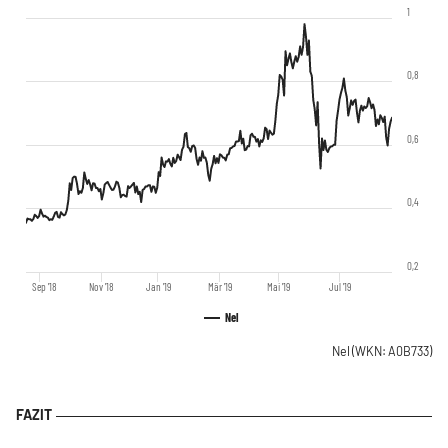
1
0,8
0,6
0,4
0,2
Sep '18
Nov '18
Jan '19
Mär '19
Mai '19
Jul '19
Nel
Nel
(WKN: A0B733)