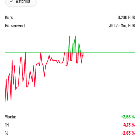
Watchlist
Kurs
0,200
EUR
Börsenwert
361,25 Mio. EUR
Woche
+2,68
%
1M
-4,13
%
1J
-2,83
%