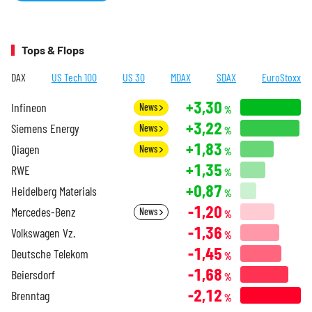
Tops & Flops
DAX
US Tech 100
US 30
MDAX
SDAX
EuroStoxx
+3,30
Infineon
News
%
+3,22
Siemens Energy
News
%
+1,83
Qiagen
News
%
+1,35
RWE
%
+0,87
Heidelberg Materials
%
-1,20
Mercedes-Benz
News
%
-1,36
Volkswagen Vz.
%
-1,45
Deutsche Telekom
%
-1,68
Beiersdorf
%
-2,12
Brenntag
%