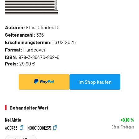
Autoren:
Ellis, Charles D.
Seitenanzahl:
336
Erscheinungstermin:
13.02.2025
Format:
Hardcover
ISBN:
978-3-86470-862-6
Preis:
29,90 €
Im Shop kaufen
Behandelter Wert
Nel Aktie
+0,10
%
A0B733
NO0010081235
Börse:
Tradegate