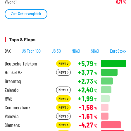
Vivendi
-0,71
%
Zum Sektorvergleich
Tops & Flops
DAX
US Tech 100
US 30
MDAX
SDAX
EuroStoxx
+5,79
Deutsche Telekom
News
%
+3,77
Henkel Vz.
News
%
+2,73
Brenntag
%
+2,40
Zalando
News
%
+1,99
RWE
News
%
-1,58
Commerzbank
News
%
-1,61
Vonovia
News
%
-4,27
Siemens
News
%