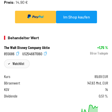
Preis:
14,90 €
Im Shop kaufen
Behandelter Wert
The Walt Disney Company Aktie
+1,75
%
855686
US2546871060
Börse:
Tradegate
Watchlist
Kurs
89,69
EUR
Börsenwert
147,83 Mrd. EUR
KGV
14
Dividende
0,51 %