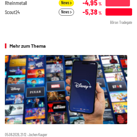
-4,95
Rheinmetall
News
%
-5,38
Scout24
News
%
Börse: Tradegate
Mehr zum Thema
05.08.2026, 21:12 ‧ Jochen Kauper