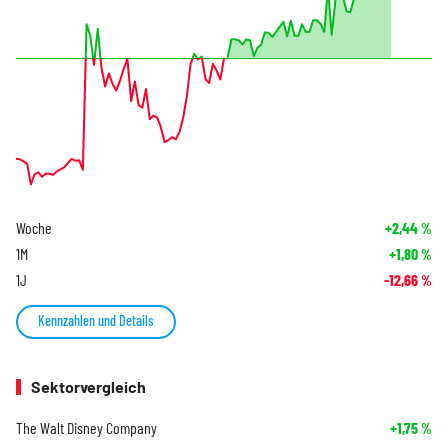
Woche
+2,44
%
1M
+1,80
%
1J
-12,66
%
Kennzahlen und Details
Sektorvergleich
The Walt Disney Company
+1,75
%