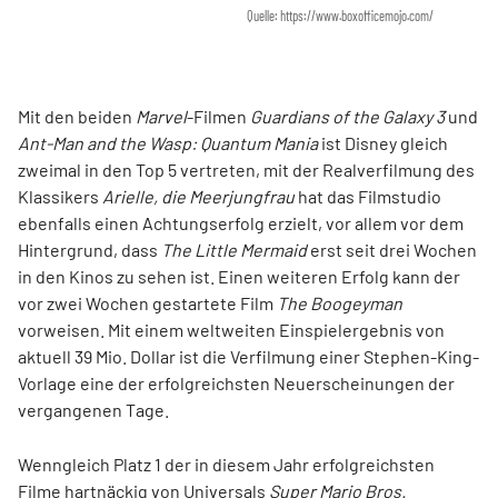
Quelle: https://www.boxofficemojo.com/
Mit den beiden
Marvel
-Filmen
Guardians of the Galaxy 3
und
Ant-Man and the Wasp: Quantum Mania
ist Disney gleich
zweimal in den Top 5 vertreten, mit der Realverfilmung des
Klassikers
Arielle, die Meerjungfrau
hat das Filmstudio
ebenfalls einen Achtungserfolg erzielt, vor allem vor dem
Hintergrund, dass
The Little Mermaid
erst seit drei Wochen
in den Kinos zu sehen ist. Einen weiteren Erfolg kann der
vor zwei Wochen gestartete Film
The Boogeyman
vorweisen. Mit einem weltweiten Einspielergebnis von
aktuell 39 Mio. Dollar ist die Verfilmung einer Stephen-King-
Vorlage eine der erfolgreichsten Neuerscheinungen der
vergangenen Tage.
Wenngleich Platz 1 der in diesem Jahr erfolgreichsten
Filme hartnäckig von Universals
Super Mario Bros.