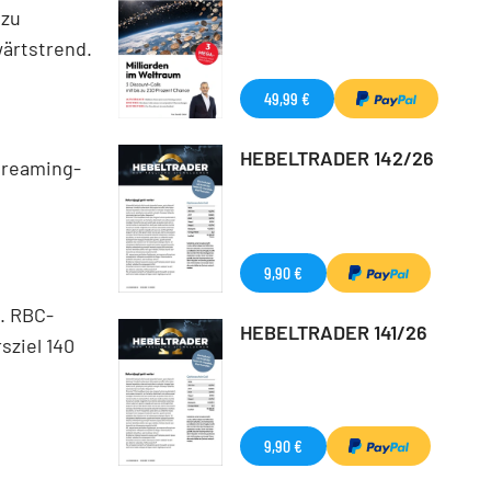
 zu
wärtstrend.
49,99 €
HEBELTRADER 142/26
treaming-
9,90 €
. RBC-
HEBELTRADER 141/26
sziel 140
9,90 €