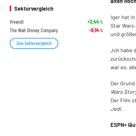
alten Hoch
Sektorvergleich
Iger hat i
Vivendi
+2,44
%
Star Wars 
The Walt Disney Company
-0,14
%
und größe
Zum Sektorvergleich
„Ich habe 
zurückscha
war es, al
Der Grund 
Wars Stor
Der Film 
Jedi
.
ESPN+ läu