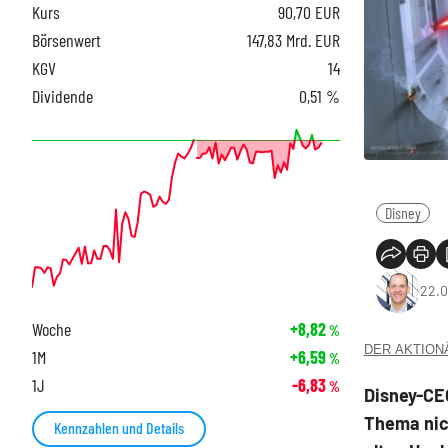
Kurs
90,70
EUR
Börsenwert
147,83 Mrd. EUR
KGV
14
Dividende
0,51 %
Disney
22.0
Woche
+8,82
%
DER AKTIONÄR
1M
+6,59
%
1J
-6,83
%
Disney-CEO
Thema nic
Kennzahlen und Details