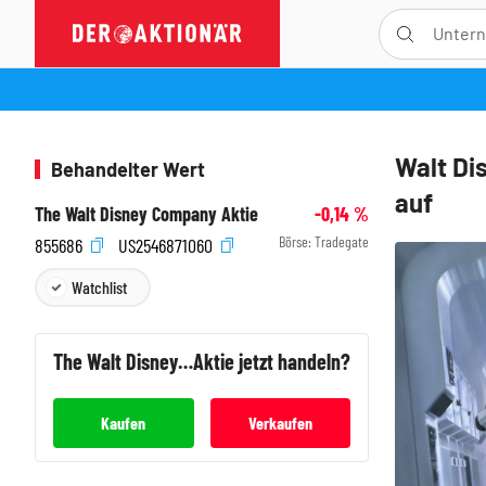
Walt Di
Behandelter Wert
auf
The Walt Disney Company Aktie
-0,14
%
Börse:
Tradegate
855686
US2546871060
Watchlist
The Walt Disney Company
Aktie jetzt handeln?
Kaufen
Verkaufen