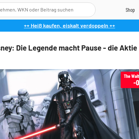
++ Heiß kaufen, eiskalt verdoppeln ++
sney: Die Legende macht Pause - die Aktie
-0