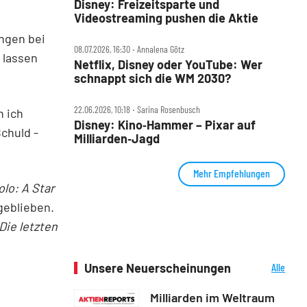
Disney: Freizeitsparte und
Videostreaming pushen die Aktie
ngen bei
08.07.2026, 16:30 ‧ Annalena Götz
 lassen
Netflix, Disney oder YouTube: Wer
schnappt sich die WM 2030?
22.06.2026, 10:18 ‧ Sarina Rosenbusch
n ich
Disney: Kino‑Hammer – Pixar auf
chuld -
Milliarden‑Jagd
Mehr Empfehlungen
olo: A Star
geblieben.
Die letzten
Unsere Neuerscheinungen
Alle
Neuerscheinungen
Milliarden im Weltraum