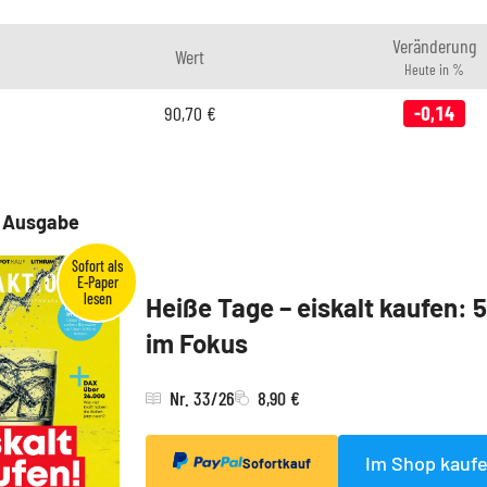
Veränderung
Wert
Heute in %
90,70
€
-0,14
e Ausgabe
Heiße Tage – eiskalt kaufen: 
im Fokus
Nr. 33/26
8,90 €
Im Shop kauf
Sofortkauf