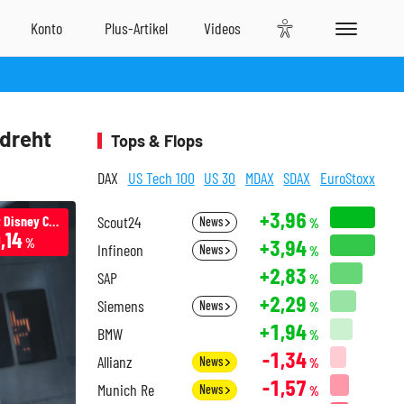
 dreht
Tops & Flops
DAX
US Tech 100
US 30
MDAX
SDAX
EuroStoxx
+3,96
The Walt Disney Company
Scout24
News
%
,14
+3,94
%
Infineon
News
%
+2,83
SAP
%
+2,29
Siemens
News
%
+1,94
BMW
%
-1,34
Allianz
News
%
-1,57
Munich Re
News
%