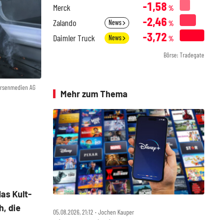
-1,58
Merck
%
-2,46
Zalando
News
%
-3,72
Daimler Truck
News
%
Börse: Tradegate
örsenmedien AG
Mehr zum Thema
as Kult-
, die
05.08.2026, 21:12 ‧ Jochen Kauper