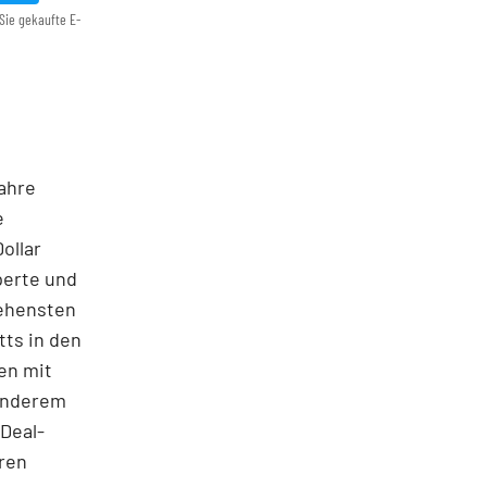
Sie gekaufte E-
Jahre
e
ollar
perte und
sehensten
tts in den
en mit
 anderem
Deal-
oren