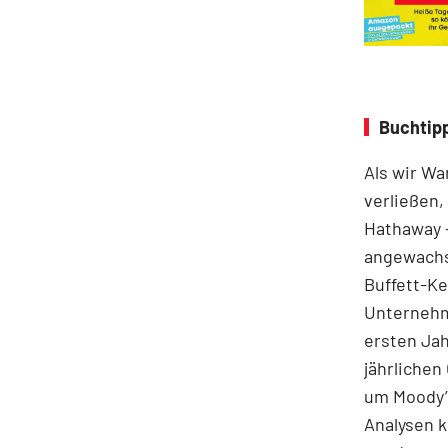
Buchtipp
Als wir Wa
verließen,
Hathaway –
angewachs
Buffett-Ke
Unternehme
ersten Jah
jährlichen
um Moody’s
Analysen k