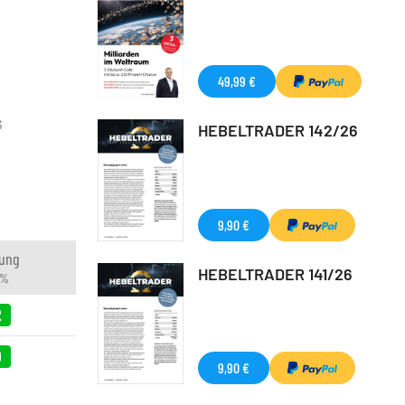
49,99 €
G
HEBELTRADER 142/26
9,90 €
ung
HEBELTRADER 141/26
 %
2
9
9,90 €