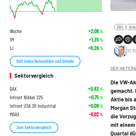
DAX
Vol
Woche
+2,06
%
1M
+1,25
%
1J
+9,26
%
12.0
DAX Index Kennzahlen und Details
DER AKTIONÄR
Sektorvergleich
Die VW-Akt
DAX
+0,82
%
gemacht. 
Infront Nikkei 225
+0,75
%
Aktie bis
Infront USA 30 Industrial
+0,09
%
Morgan St
MDAX
-0,02
%
die Vorzug
mit einem 
Zum Sektorvergleich
Quartal dü