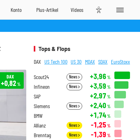
t
Tops & Flops
DAX
US Tech 100
US 30
MDAX
SDAX
EuroStoxx
+3,96
DAX
Scout24
News
%
+0,82
+3,59
%
Infineon
News
%
+2,97
SAP
%
+2,40
Siemens
News
%
+1,74
BMW
%
-1,25
Allianz
News
%
-1,39
Brenntag
News
%