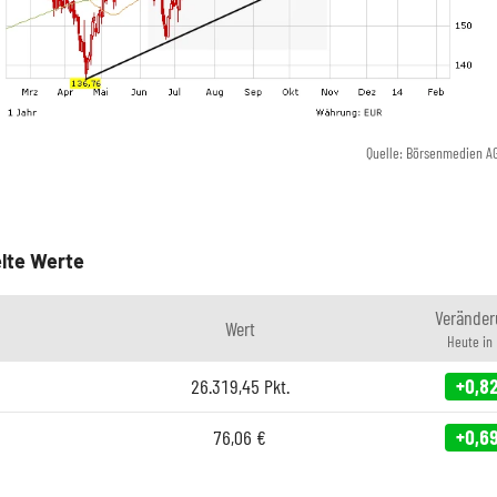
Quelle: Börsenmedien A
lte Werte
Veränder
Wert
Heute in
26.319,45
Pkt.
+0,8
76,06
€
+0,6