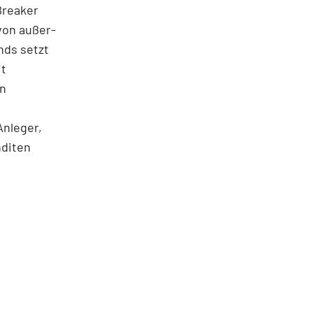
 Breaker
von außer­
nds setzt
it
en
Anleger,
nditen