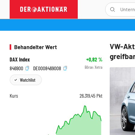
VW-Akti
Behandelter Wert
greifba
DAX Index
+0,82
%
Börse:
Xetra
846900
DE0008469008
Watchlist
Kurs
26.319,45
Pkt