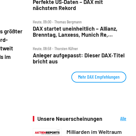
Perfekte US‑Daten – DAX mit
nächstem Rekord
Heute, 09:00 ‧ Thomas Bergmann
DAX startet uneinheitlich – Allianz,
as größter
Brenntag, Lanxess, Munich Re,
rd-
Porsche SE, SUSS MicroTec im Check
ltweit
Heute, 08:58 ‧ Thorsten Küfner
Anleger aufgepasst: Dieser DAX‑Titel
ls im
bricht aus
Mehr DAX Empfehlungen
Unsere Neuerscheinungen
Alle
Neuerscheinungen
Milliarden im Weltraum