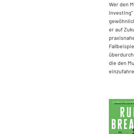
Wer den Ma
Investing“
gewöhnlich
er auf Zuk
praxisnahe
Fallbeispie
überdurchs
die den M
einzufahre