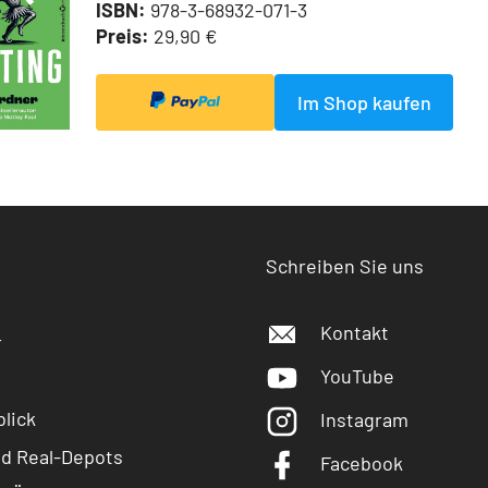
ISBN:
978-3-68932-071-3
Preis:
29,90 €
Im Shop kaufen
Schreiben Sie uns
Kontakt
r
YouTube
lick
Instagram
nd Real-Depots
Facebook