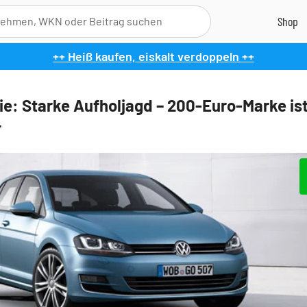
++ Heiß kaufen, eiskalt verdoppeln ++
e: Starke Aufholjagd – 200-Euro-Marke is
r