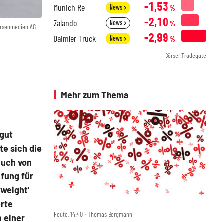
-1,53
Munich Re
News
%
-2,10
Zalando
News
%
örsenmedien AG
-2,99
Daimler Truck
News
%
Börse: Tradegate
Mehr zum Thema
 gut
e sich die
auch von
fung für
rweight'
erte
Heute, 14:40 ‧ Thomas Bergmann
n einer