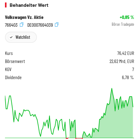
Behandelter Wert
Volkswagen Vz. Aktie
+0,85
%
766403
DE0007664039
Börse:
Tradegate
Watchlist
Kurs
76,42
EUR
Börsenwert
22,62 Mrd. EUR
KGV
7
Dividende
6,78 %