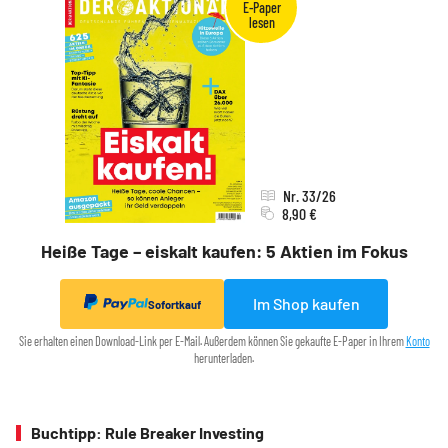
Nr. 33/26
8,90 €
Heiße Tage – eiskalt kaufen: 5 Aktien im Fokus
Im Shop kaufen
Sofortkauf
Sie erhalten einen Download-Link per E-Mail. Außerdem können Sie gekaufte E-Paper in Ihrem
Konto
herunterladen.
Buchtipp: Rule Breaker Investing