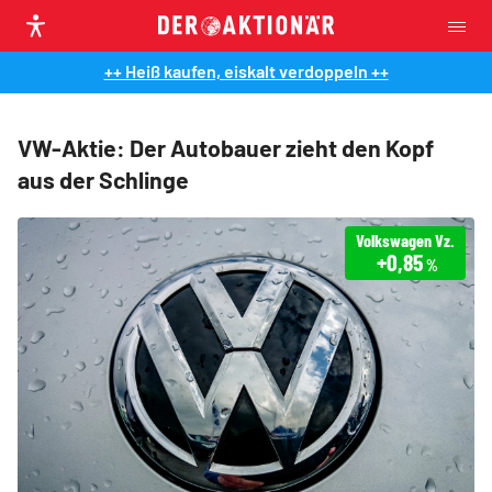
++ Heiß kaufen, eiskalt verdoppeln ++
VW-Aktie: Der Autobauer zieht den Kopf
aus der Schlinge
Volkswagen Vz.
+0,85
%