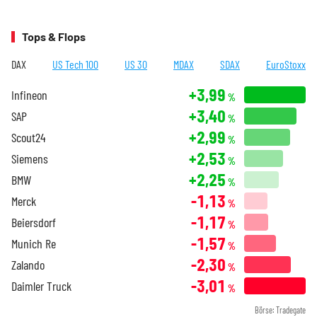
Tops & Flops
DAX
US Tech 100
US 30
MDAX
SDAX
EuroStoxx
+3,99
Infineon
%
+3,40
SAP
%
+2,99
Scout24
%
+2,53
Siemens
%
+2,25
BMW
%
-1,13
Merck
%
-1,17
Beiersdorf
%
-1,57
Munich Re
%
-2,30
Zalando
%
-3,01
Daimler Truck
%
Börse: Tradegate