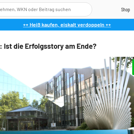
++ Heiß kaufen, eiskalt verdoppeln ++
: Ist die Erfolgsstory am Ende?