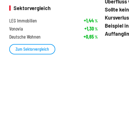
Überfluss
Sektorvergleich
Sollte kei
Kursverlu
LEG Immobilien
+1,44
%
Beispiel i
Vonovia
+1,30
%
Auffanglin
Deutsche Wohnen
+0,65
%
Zum Sektorvergleich