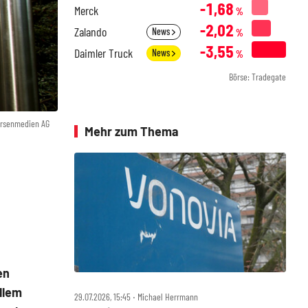
-1,68
Merck
%
-2,02
Zalando
News
%
-3,55
Daimler Truck
News
%
Börse: Tradegate
örsenmedien AG
Mehr zum Thema
en
llem
29.07.2026, 15:45 ‧ Michael Herrmann