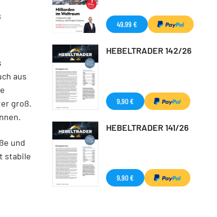
G
49,99 €
HEBELTRADER 142/26
s
uch aus
ie
9,90 €
er groß.
önnen.
HEBELTRADER 141/26
öße und
 stabile
9,90 €