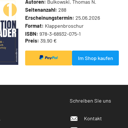
Autoren:
Bulkowski, Thomas N.
Seitenanzahl:
288
Erscheinungstermin:
25.06.2026
Format:
Klappenbroschur
ISBN:
978-3-68932-075-1
Preis:
39,90 €
Im Shop kaufen
Schreiben Sie uns
Kontakt
r