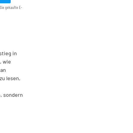
Sie gekaufte E-
stieg in
, wie
man
zu lesen,
n, sondern