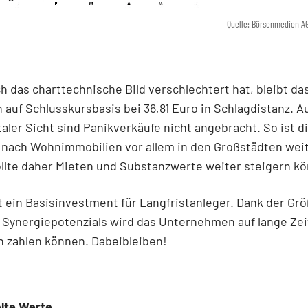
Quelle: Börsenmedien A
h das charttechnische Bild verschlechtert hat, bleibt da
h auf Schlusskursbasis bei 36,81 Euro in Schlagdistanz. A
ler Sicht sind Panikverkäufe nicht angebracht. So ist d
 nach Wohnimmobilien vor allem in den Großstädten weit
llte daher Mieten und Sub­stanzwerte weiter steigern k
t ein Basisinvestment für Langfristanleger. Dank der Gr
Synergiepotenzials wird das Unternehmen auf lange Zeit
 zahlen können. Dabeibleiben!
lte Werte