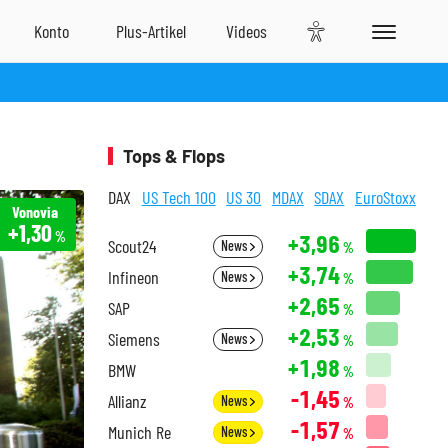
Tops & Flops
DAX
US Tech 100
US 30
MDAX
SDAX
EuroStoxx
Vonovia
+1,30
%
+3,96
Scout24
News
%
+3,74
Infineon
News
%
+2,65
SAP
%
+2,53
Siemens
News
%
+1,98
BMW
%
-1,45
Allianz
News
%
-1,57
Munich Re
News
%