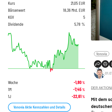
Kurs
21,05
EUR
Börsenwert
18,36 Mrd. EUR
KGV
5
Dividende
5,78 %
Vonovia
01.0
Woche
-1,80
%
DER AKTIONÄR
1M
-7,45
%
1J
-22,61
%
Mit dem s
deutschen
Vonovia Aktie Kennzahlen und Details