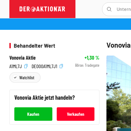
Vonovia
Behandelter Wert
Vonovia Aktie
+1,30
%
Börse:
Tradegate
A1ML7J
DE000A1ML7J1
Watchlist
Vonovia
Aktie jetzt handeln?
Kaufen
Verkaufen