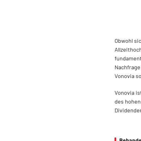
Obwohl sic
Allzeithoc
fundamenta
Nachfrage
Vonovia so
Vonovia is
des hohen 
Dividenden
Behande