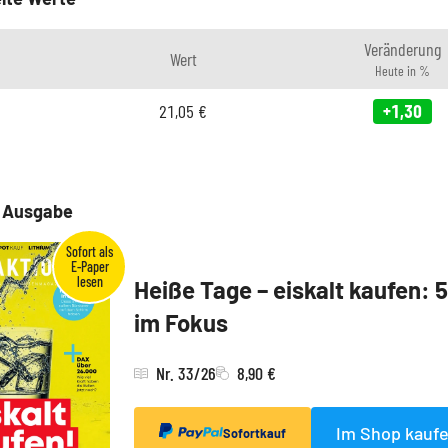
Veränderung
Wert
Heute in %
21,05
€
+1,30
e Ausgabe
Heiße Tage – eiskalt kaufen: 
im Fokus
Nr. 33/26
8,90 €
Im Shop kauf
Sofortkauf