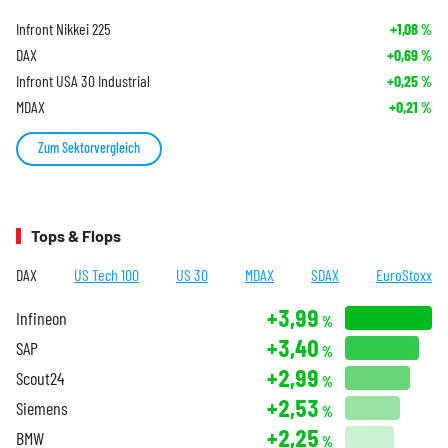
Infront Nikkei 225
+1,08
%
DAX
+0,69
%
Infront USA 30 Industrial
+0,25
%
MDAX
+0,21
%
Zum Sektorvergleich
Tops & Flops
DAX
US Tech 100
US 30
MDAX
SDAX
EuroStoxx
+3,99
Infineon
%
+3,40
SAP
%
+2,99
Scout24
%
+2,53
Siemens
%
+2,25
BMW
%