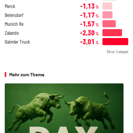
-1,13
Merck
%
-1,17
Beiersdorf
%
-1,57
Munich Re
%
-2,30
Zalando
%
-3,01
Daimler Truck
%
Börse: Tradegate
Mehr zum Thema