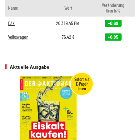
Veränderung
Name
Wert
Heute in %
DAX
26.319,45
Pkt.
+0,69
Volkswagen
76,42
€
+0,85
Aktuelle Ausgabe