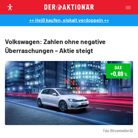
++ Heiß kaufen, eiskalt verdoppeln ++
Volkswagen: Zahlen ohne negative
Überraschungen – Aktie steigt
DAX
+0,69
%
Foto: Börsenmedien AG