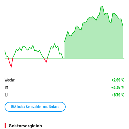
Woche
+2,69
%
1M
+3,35
%
1J
+8,79
%
DAX Index Kennzahlen und Details
Sektorvergleich