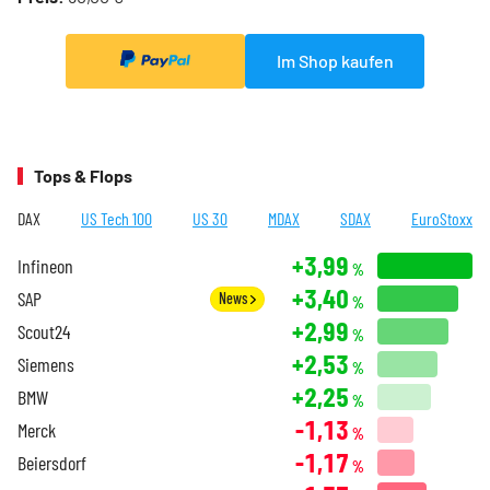
Im Shop kaufen
Tops & Flops
DAX
US Tech 100
US 30
MDAX
SDAX
EuroStoxx
+3,99
Infineon
%
+3,40
SAP
News
%
+2,99
Scout24
%
+2,53
Siemens
%
+2,25
BMW
%
-1,13
Merck
%
-1,17
Beiersdorf
%