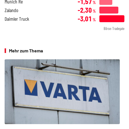
-1,57
Munich Re
%
-2,30
Zalando
%
-3,01
Daimler Truck
%
Börse: Tradegate
Mehr zum Thema