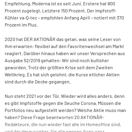
Empfehlung, Moderna ist es seit Juni. Erstere hat 800
Prozent zugelegt, Letztere 150 Prozent. Der Impfstoff-
Kühler va-Q-tec – empfohlen Anfang April – notiert mit 370
Prozent im Plus.
2020 hat DER AKTIONÄR das getan, was seine Leser von
ihm erwarten: flexibel auf den Favoritenwechsel am Markt
reagiert. Darüber hinaus haben wir unser Versprechen aus
Ausgabe 52/2019 gehalten: Wir sind noch bullisher
geworden. Trotz der größten Krise seit dem Zweiten
Weltkrieg. Es hat sich gelohnt, die Kurse etlicher Aktien
sind durch die Decke gegangen.
Nun steht 2021 vor der Tür. Wieder wird alles anders, denn
es gibt Impfstoffe gegen die Seuche Corona. Müssen die
Portfolios neu aufgestellt werden? Welche Aktie muss man
haben? Diese Frage beantworten 20 AKTIONÄR-
Redakteure, die nun wieder fast alle im Homeoffice sind,
und der Herausgeber. Sie alle nennen ihren ganz