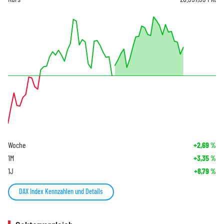
Woche
+2,69
%
1M
+3,35
%
1J
+8,79
%
DAX Index Kennzahlen und Details