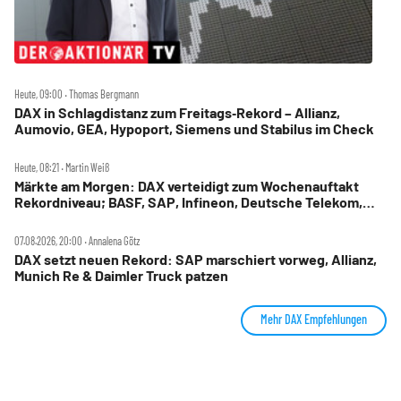
Heute, 09:00 ‧ Thomas Bergmann
DAX in Schlagdistanz zum Freitags‑Rekord – Allianz,
Aumovio, GEA, Hypoport, Siemens und Stabilus im Check
Heute, 08:21 ‧ Martin Weiß
Märkte am Morgen: DAX verteidigt zum Wochenauftakt
Rekordniveau; BASF, SAP, Infineon, Deutsche Telekom,
Hensoldt, Suss Microtec im Fokus
07.08.2026, 20:00 ‧ Annalena Götz
DAX setzt neuen Rekord: SAP marschiert vorweg, Allianz,
Munich Re & Daimler Truck patzen
Mehr DAX Empfehlungen