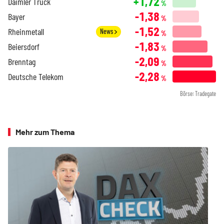
+1,72
Daimler Truck
%
-1,38
Bayer
%
-1,52
Rheinmetall
News
%
-1,83
Beiersdorf
%
-2,09
Brenntag
%
-2,28
Deutsche Telekom
%
Börse: Tradegate
Mehr zum Thema