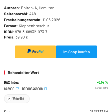
Autoren:
Bolton, A. Hamilton
Seitenanzahl:
448
Erscheinungstermin:
11.06.2026
Format:
Klappenbroschur
ISBN:
978-3-68932-073-7
Preis:
39,90 €
Im Shop kaufen
Behandelter Wert
DAX Index
+0,14
%
846900
DE0008469008
Börse:
Xetra
Watchlist
Kurs
26.357,33
Pkt