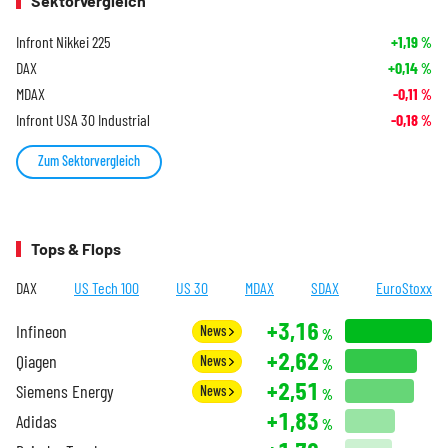
Sektorvergleich
Infront Nikkei 225
+1,19
%
DAX
+0,14
%
MDAX
-0,11
%
Infront USA 30 Industrial
-0,18
%
Zum Sektorvergleich
Tops & Flops
DAX
US Tech 100
US 30
MDAX
SDAX
EuroStoxx
+3,16
Infineon
News
%
+2,62
Qiagen
News
%
+2,51
Siemens Energy
News
%
+1,83
Adidas
%