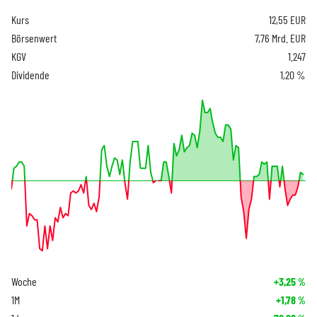
Kurs
12,55
EUR
Börsenwert
7,76 Mrd. EUR
KGV
1.247
Dividende
1,20 %
Woche
+3,25
%
1M
+1,78
%