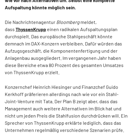
wie vor nach Alternativen um. Selbst eine komplette
Aufspaltung könnte möglich sein.
Die Nachrichtenagentur
Bloomberg
meldet,
dass
ThyssenKrupp
einen radikalen Aufspaltungsplan
durchspielt. Das europäische Stahlgeschäft könnte
demnach im DAX-Konzern verbleiben. Dafür würden das
Aufzugsgeschäft, die Komponentenfertigung und der
Anlagenbau ausgegliedert. Im vergangenen Jahr haben
diese Bereiche etwa 80 Prozent des gesamten Umsatzes
von ThyssenKrupp erzielt.
Konzernchef Heinrich Hiesinger und Finanzchef Guido
Kerkhoff präferieren allerdings nach wie vor ein Stahl-
Joint-Venture mit Tata. Der Plan B zeigt aber, dass das
Management auch weitere Alternativen im Blick hat und
nicht um jeden Preis die Stahlfusion durchdrücken will. Ein
Sprecher von ThyssenKrupp erklärte lediglich, dass das
Unternehmen regelmäßig verschiedene Szenarien prüfe.