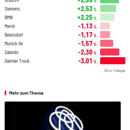
%
+2,53
Siemens
%
+2,25
BMW
%
-1,13
Merck
%
-1,17
Beiersdorf
%
-1,57
Munich Re
%
-2,30
Zalando
%
-3,01
Daimler Truck
%
Börse: Tradegate
Mehr zum Thema