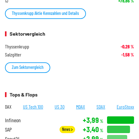
1J
+78,86
%
Thyssenkrupp Aktie Kennzahlen und Details
Sektorvergleich
Thyssenkrupp
-0,28
%
Salzgitter
-1,58
%
Zum Sektorvergleich
Tops & Flops
DAX
US Tech 100
US 30
MDAX
SDAX
EuroStoxx
+3,99
Infineon
%
+3,40
SAP
News
%
+2,99
Scout24