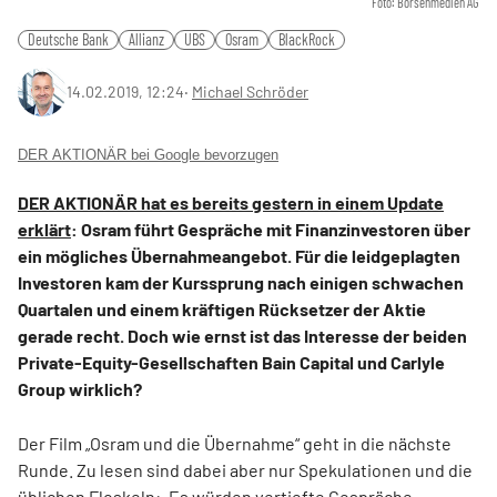
Foto: Börsenmedien AG
Deutsche Bank
Allianz
UBS
Osram
BlackRock
14.02.2019, 12:24
‧
Michael Schröder
DER AKTIONÄR bei Google bevorzugen
DER AKTIONÄR hat es bereits gestern in einem Update
erklärt
: Osram führt Gespräche mit Finanzinvestoren über
ein mögliches Übernahmeangebot. Für die leidgeplagten
Investoren kam der Kurssprung nach einigen schwachen
Quartalen und einem kräftigen Rücksetzer der Aktie
gerade recht. Doch wie ernst ist das Interesse der beiden
Private-Equity-Gesellschaften Bain Capital und Carlyle
Group wirklich?
Der Film „Osram und die Übernahme“ geht in die nächste
Runde. Zu lesen sind dabei aber nur Spekulationen und die
üblichen Floskeln: „Es würden vertiefte Gespräche