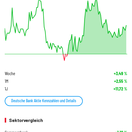
Woche
+3,49
%
1M
+2,55
%
1J
+11,72
%
Deutsche Bank Aktie Kennzahlen und Details
Sektorvergleich