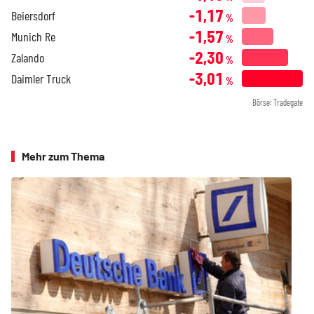
-1,17
Beiersdorf
%
-1,57
Munich Re
%
-2,30
Zalando
%
-3,01
Daimler Truck
%
Börse: Tradegate
Mehr zum Thema