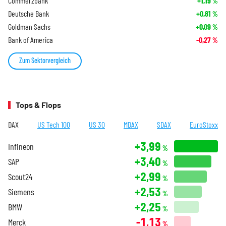
Commerzbank
+1,19
%
Deutsche Bank
+0,81
%
Goldman Sachs
+0,09
%
Bank of America
-0,27
%
Zum Sektorvergleich
Tops & Flops
DAX
US Tech 100
US 30
MDAX
SDAX
EuroStoxx
+3,99
Infineon
%
+3,40
SAP
%
+2,99
Scout24
%
+2,53
Siemens
%
+2,25
BMW
%
-1,13
Merck
%