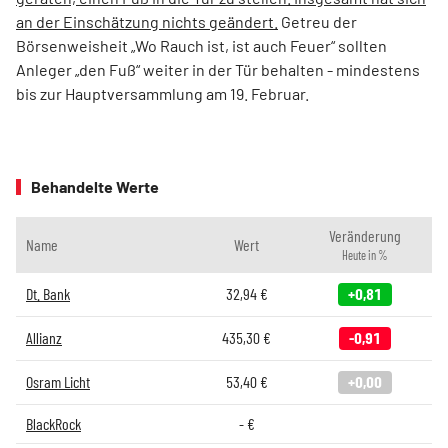
an der Einschätzung nichts geändert.
Getreu der
Börsenweisheit „Wo Rauch ist, ist auch Feuer“ sollten
Anleger „den Fuß“ weiter in der Tür behalten - mindestens
bis zur Hauptversammlung am 19. Februar.
Behandelte Werte
Veränderung
Name
Wert
Heute in %
Dt. Bank
32,94
€
+0,81
Allianz
435,30
€
-0,91
Osram Licht
53,40
€
+0,00
BlackRock
-
€