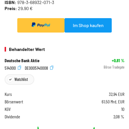
ISBN:
978-3-68932-071-3
Preis:
29,90 €
Im Shop kaufen
Behandelter Wert
Deutsche Bank Aktie
+0,81
%
514000
DE0005140008
Börse:
Tradegate
Watchlist
Kurs
32,94
EUR
Börsenwert
61,50 Mrd. EUR
KGV
10
Dividende
2,08 %