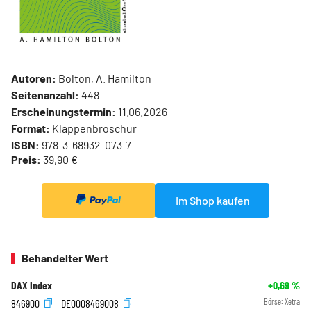
Autoren:
Bolton, A. Hamilton
Seitenanzahl:
448
Erscheinungstermin:
11.06.2026
Format:
Klappenbroschur
ISBN:
978-3-68932-073-7
Preis:
39,90 €
Im Shop kaufen
Behandelter Wert
DAX Index
+0,69
%
846900
DE0008469008
Börse:
Xetra