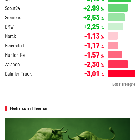
+2,99
Scout24
%
+2,53
Siemens
%
+2,25
BMW
%
-1,13
Merck
%
-1,17
Beiersdorf
%
-1,57
Munich Re
%
-2,30
Zalando
%
-3,01
Daimler Truck
%
Börse: Tradegate
Mehr zum Thema