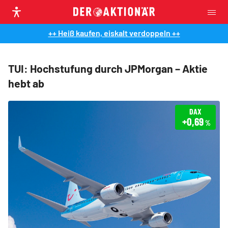
++ Heiß kaufen, eiskalt verdoppeln ++
TUI: Hochstufung durch JPMorgan – Aktie
hebt ab
DAX
+0,69
%