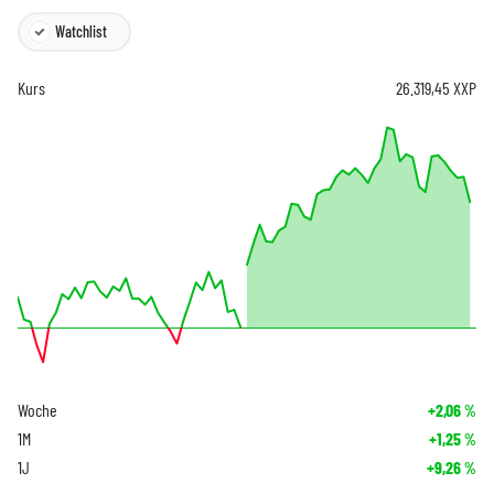
Watchlist
Kurs
26.319,45
XXP
Woche
+2,06
%
1M
+1,25
%
1J
+9,26
%