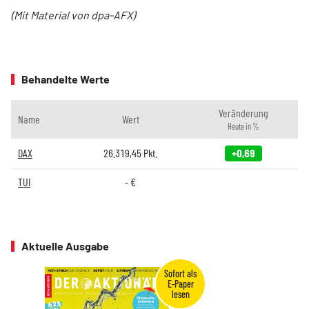
(Mit Material von dpa-AFX)
Behandelte Werte
Veränderung
Name
Wert
Heute in %
DAX
26.319,45
Pkt.
+0,69
TUI
-
€
Aktuelle Ausgabe