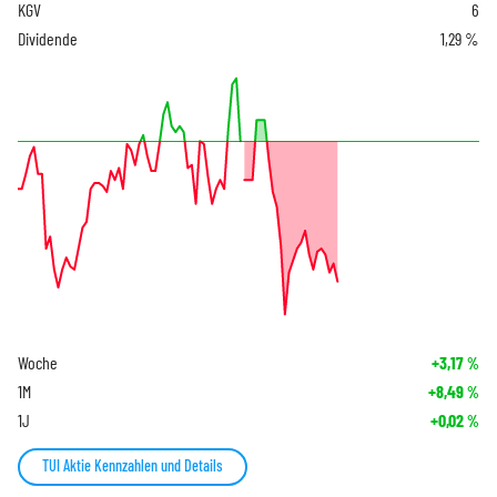
KGV
6
Dividende
1,29 %
Woche
+3,17
%
1M
+8,49
%
1J
+0,02
%
TUI Aktie Kennzahlen und Details