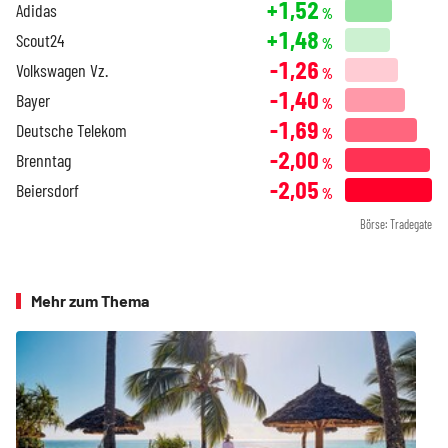
+1,52
Adidas
%
+1,48
Scout24
%
-1,26
Volkswagen Vz.
%
-1,40
Bayer
%
-1,69
Deutsche Telekom
%
-2,00
Brenntag
%
-2,05
Beiersdorf
%
Börse: Tradegate
Mehr zum Thema