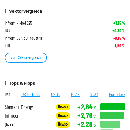
Sektorvergleich
Infront Nikkei 225
+1,15
%
DAX
+0,30
%
Infront USA 30 Industrial
-0,15
%
TUI
-1,50
%
Zum Sektorvergleich
Tops & Flops
DAX
US Tech 100
US 30
MDAX
SDAX
EuroStoxx
+2,84
Siemens Energy
News
%
+2,76
Infineon
News
%
+2,28
Qiagen
News
%