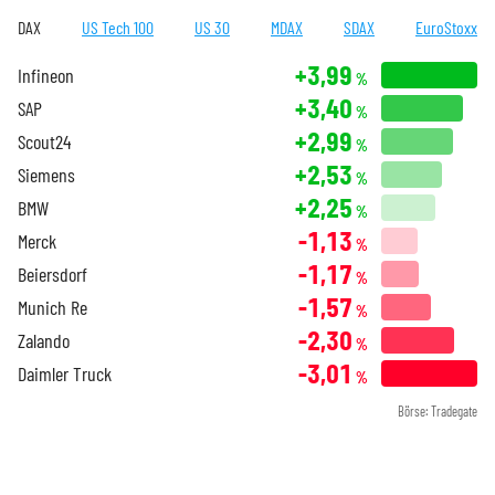
DAX
US Tech 100
US 30
MDAX
SDAX
EuroStoxx
+3,99
Infineon
%
+3,40
SAP
%
+2,99
Scout24
%
+2,53
Siemens
%
+2,25
BMW
%
-1,13
Merck
%
-1,17
Beiersdorf
%
-1,57
Munich Re
%
-2,30
Zalando
%
-3,01
Daimler Truck
%
Börse: Tradegate