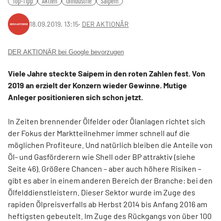
Top-Tipp
Aktien
Ölindustrie
Saipem
18.09.2019, 13:15
‧
DER AKTIONÄR
DER AKTIONÄR bei Google bevorzugen
Viele Jahre steckte Saipem in den roten Zahlen fest. Von
2019 an erzielt der Konzern wieder Gewinne. Mutige
Anleger positionieren sich schon jetzt.
In Zeiten brennender Ölfelder oder Ölanlagen richtet sich
der Fokus der Marktteilnehmer immer schnell auf die
möglichen Profiteure. Und natürlich bleiben die Anteile von
Öl- und Gasförderern wie Shell oder BP attraktiv (siehe
Seite 46). Größere Chancen – aber auch höhere Risiken –
gibt es aber in einem anderen Bereich der Branche: bei den
Ölfelddienstleistern. Dieser Sektor wurde im Zuge des
rapiden Ölpreisverfalls ab Herbst 2014 bis Anfang 2016 am
heftigsten gebeutelt. Im Zuge des Rückgangs von über 100