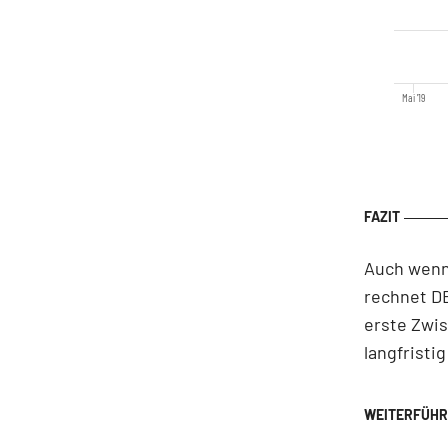
Mai '19
Auch wenn 
rechnet D
erste Zwis
langfristi