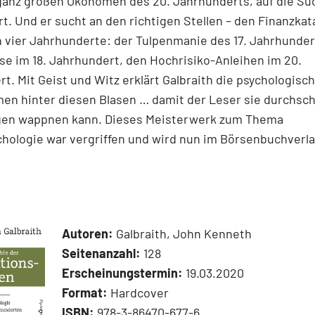
 ganz großen Ökonomen des 20. Jahrhunderts, auf die Su
t. Und er sucht an den richtigen Stellen – den Finanz­kat
n vier Jahrhunderte: der Tulpenmanie des 17. Jahrhunder
e im 18. Jahrhundert, den Hochrisiko-Anleihen im 20.
t. Mit Geist und Witz erklärt Gal­braith die psychologisc
en hinter diesen Blasen … damit der Leser sie durchsc
gen wappnen kann. Dieses Meisterwerk zum Thema
hologie war vergriffen und wird nun im Börsenbuchverl
Autoren:
Galbraith, John Kenneth
Seitenanzahl:
128
Erscheinungstermin:
19.03.2020
Format:
Hardcover
ISBN:
978-3-86470-677-6