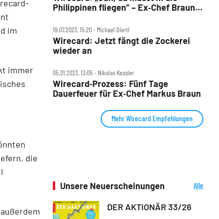
irecard-
Philippinen fliegen“ – Ex‑Chef Braun
ent
als Fluchthelfer?
nd im
19.07.2023, 15:20 ‧ Michael Diertl
Wirecard: Jetzt fängt die Zockerei
wieder an
ckt immer
05.01.2023, 13:05 ‧ Nikolas Kessler
nisches
Wirecard‑Prozess: Fünf Tage
Dauerfeuer für Ex‑Chef Markus Braun
Mehr Wirecard Empfehlungen
könnten
efern, die
l
Unsere Neuerscheinungen
Alle
Neuerscheinungen
DER AKTIONÄR 33/26
r außerdem