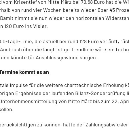
vom Krisentief von Mitte März bei 79,68 Euro hat die W
rhalb von rund vier Wochen bereits wieder über 45 Proz
 Damit nimmt sie nun wieder den horizontalen Widersta
n 120 Euro ins Visier.
00-Tage-Linie, die aktuell bei rund 128 Euro verläuft, rü
 Ausbruch über die langfristige Trendlinie wäre ein tech
l und könnte für Anschlussgewinne sorgen.
 Termine kommt es an
ale Impulse für die weitere charttechnische Erholung 
brigen Ergebnisse der laufenden Bilanz-Sonderprüfung li
 Unternehmensmitteilung von Mitte März bis zum 22. Apri
sollen.
berücksichtigen zu können, hatte der Zahlungsabwickle