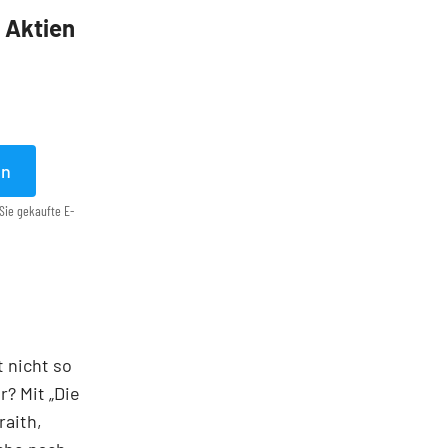
5 Aktien
en
Sie gekaufte E-
t nicht so
? Mit „Die
raith,