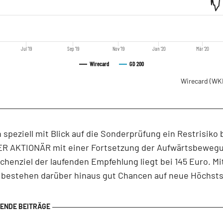
Jul '19
Sep '19
Nov '19
Jan '20
Mär '20
Wirecard
GD 200
Wirecard
(WK
speziell mit Blick auf die Sonderprüfung ein Restrisiko b
ER AKTIONÄR mit einer Fortsetzung der Aufwärtsbewegu
chenziel der laufenden Empfehlung liegt bei 145 Euro. Mi
g bestehen darüber hinaus gut Chancen auf neue Höchst