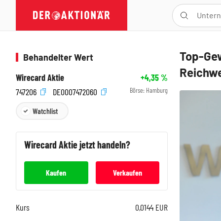
Top-Gew
Behandelter Wert
Reichwe
Wirecard Aktie
+4,35
%
Börse:
Hamburg
747206
DE0007472060
Watchlist
Wirecard
Aktie jetzt handeln?
Kaufen
Verkaufen
Kurs
0,0144
EUR