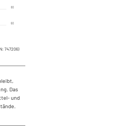
80
60
N: 747206)
leibt,
ng. Das
ttel- und
stände.