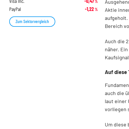
Visa Inc.
-0,47
Ausgehend 
%
PayPal
-1,22
Aktie inne
%
aufgeholt.
Zum Sektorvergleich
Bereich vo
Auch die 2
näher. Ein
Kaufsigna
Auf diese
Fundament
auch die ü
laut einer
vorliegen 
Um diese 