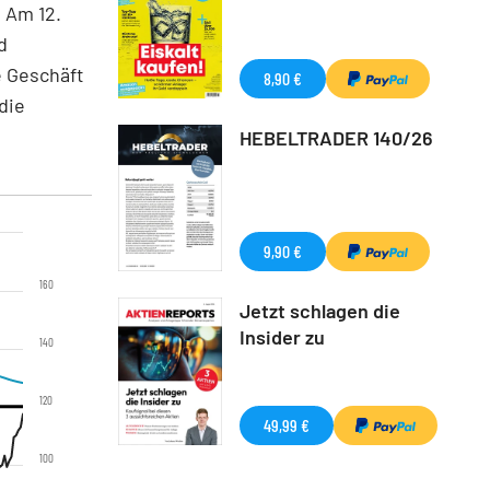
. Am 12.
d
e Geschäft
8,90 €
die
HEBELTRADER 140/26
9,90 €
160
Jetzt schlagen die
Insider zu
140
120
49,99 €
100