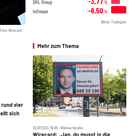
-3,77
DHL Group
%
-6,50
Infineon
%
Börse: Tradegate
Foto: Wirecard
Mehr zum Thema
 rund vier
llt sich
20.07.2023, 16:00 ‧ Nikolas Kessler
Wirecard: „Jan, du musst in die