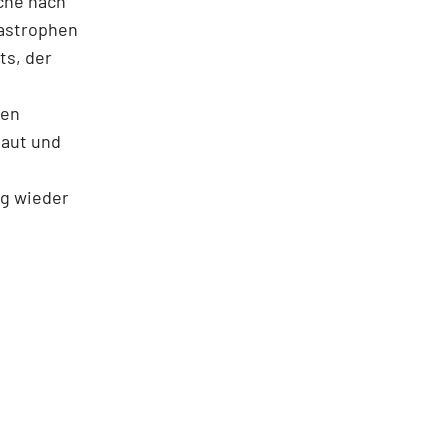
che nach
as­trophen
ts, der
hen
haut und
ag wieder