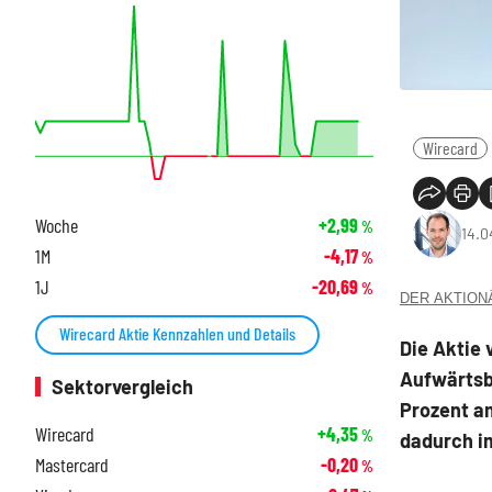
Wirecard
Woche
+2,99
%
14.0
1M
-4,17
%
1J
-20,69
%
DER AKTIONÄR
Wirecard Aktie Kennzahlen und Details
Die Aktie 
Aufwärtsbe
Sektorvergleich
Prozent am
Wirecard
+4,35
%
dadurch i
Mastercard
-0,20
%