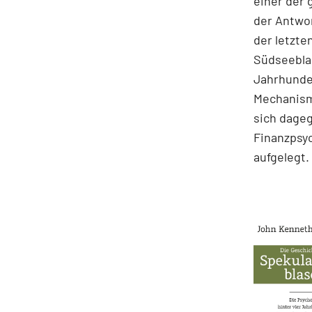
einer der
der Antwor
der letzte
Südseeblas
Jahrhunder
Mechanism
sich dage
Finanzpsyc
aufgelegt.