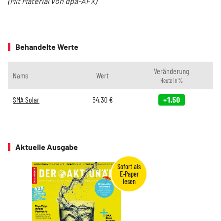
(Mit Material von dpa-AFX)
Behandelte Werte
Veränderung
Name
Wert
Heute in %
SMA Solar
54,30
€
+1,50
Aktuelle Ausgabe