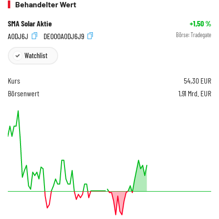
Behandelter Wert
SMA Solar Aktie
+1,50
%
A0DJ6J
DE000A0DJ6J9
Börse:
Tradegate
Watchlist
Kurs
54,30
EUR
Börsenwert
1,91 Mrd. EUR