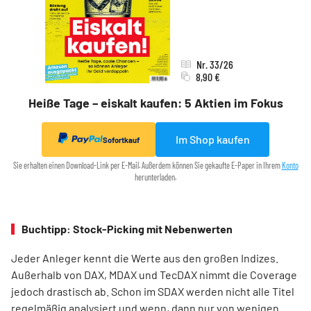
Nr. 33/26
8,90 €
Heiße Tage – eiskalt kaufen: 5 Aktien im Fokus
Im Shop kaufen
Sofortkauf
Sie erhalten einen Download-Link per E-Mail. Außerdem können Sie gekaufte E-Paper in Ihrem
Konto
herunterladen.
Buchtipp: Stock-Picking mit Nebenwerten
Jeder Anleger kennt die Werte aus den großen Indizes.
Außerhalb von DAX, MDAX und TecDAX nimmt die Coverage
jedoch drastisch ab. Schon im SDAX werden nicht alle Titel
regel­mäßig analysiert und wenn, dann nur von wenigen