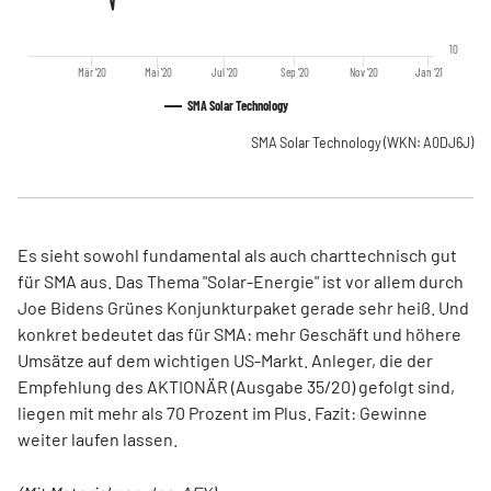
10
Mär '20
Mai '20
Jul '20
Sep '20
Nov '20
Jan '21
SMA Solar Technology
SMA Solar Technology
(WKN: A0DJ6J)
Es sieht sowohl fundamental als auch charttechnisch gut
für SMA aus. Das Thema "Solar-Energie" ist vor allem durch
Joe Bidens Grünes Konjunkturpaket gerade sehr heiß. Und
konkret bedeutet das für SMA: mehr Geschäft und höhere
Umsätze auf dem wichtigen US-Markt. Anleger, die der
Empfehlung des AKTIONÄR (Ausgabe 35/20) gefolgt sind,
liegen mit mehr als 70 Prozent im Plus. Fazit: Gewinne
weiter laufen lassen.