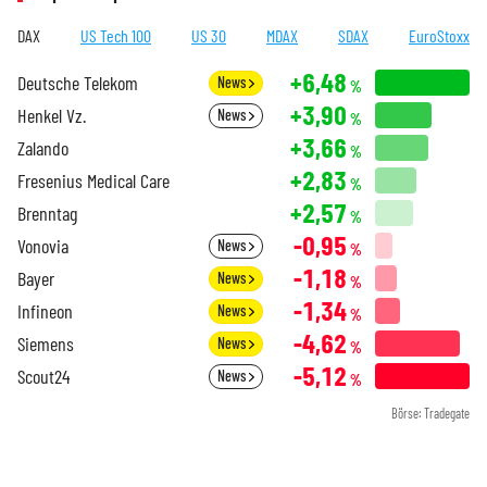
DAX
US Tech 100
US 30
MDAX
SDAX
EuroStoxx
+6,48
Deutsche Telekom
News
%
+3,90
Henkel Vz.
News
%
+3,66
Zalando
%
+2,83
Fresenius Medical Care
%
+2,57
Brenntag
%
-0,95
Vonovia
News
%
-1,18
Bayer
News
%
-1,34
Infineon
News
%
-4,62
Siemens
News
%
-5,12
Scout24
News
%
Börse: Tradegate