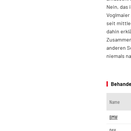
Nein, das 
Voglmaier 
seit mittl
dahin erkl
Zusammenh
anderen S
niemals na
Behande
Name
BMW
DAX