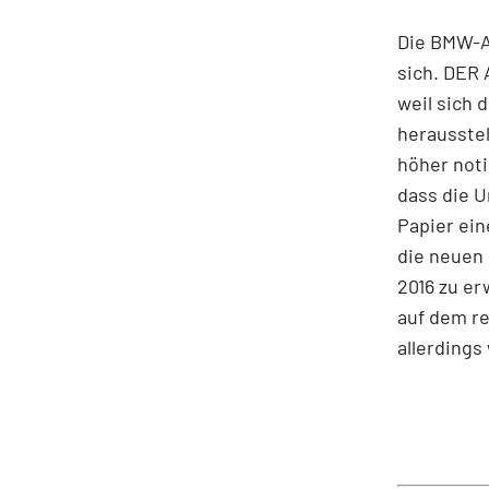
Die BMW-Ak
sich. DER 
weil sich 
herausstel
höher noti
dass die U
Papier ein
die neuen 
2016 zu er
auf dem re
allerdings