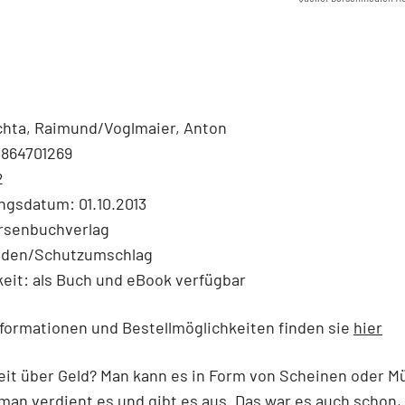
chta, Raimund/Voglmaier, Anton
3864701269
2
ngsdatum: 01.10.2013
örsenbuchverlag
nden/Schutzumschlag
eit: als Buch und eBook verfügbar
formationen und Bestellmöglichkeiten finden sie
hier
eit über Geld? Man kann es in Form von Scheinen oder M
man verdient es und gibt es aus. Das war es auch schon,