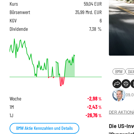
Kurs
59,04
EUR
Börsenwert
35,99 Mrd. EUR
KGV
6
Dividende
7,38 %
BMW
DA
09.0
Woche
-2,98
%
1M
-2,43
%
DER AKTIONÄR
1J
-26,76
%
Die US-In
BMW Aktie Kennzahlen und Details