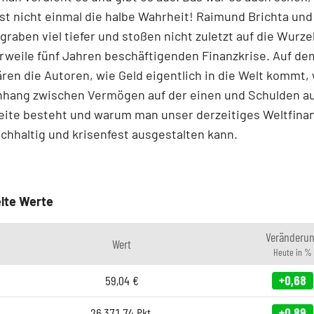
ist nicht einmal die halbe Wahrheit! Raimund Brichta un
graben viel tiefer und stoßen nicht zuletzt auf die Wurze
erweile fünf Jahren beschäftigenden Finanzkrise. Auf d
ären die Autoren, wie Geld eigentlich in die Welt kommt,
ang zwischen Vermögen auf der einen und Schulden au
eite besteht und warum man unser derzeitiges Weltfina
chhaltig und krisenfest ausgestalten kann.
lte Werte
Veränderu
Wert
Heute in %
59,04
€
+0,68
26.371,74
Pkt.
+0,89