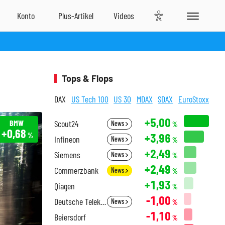
Tops & Flops
DAX
US Tech 100
US 30
MDAX
SDAX
EuroStoxx
+5,00
BMW
Scout24
News
%
+0,68
+3,96
%
Infineon
News
%
+2,49
Siemens
News
%
+2,49
Commerzbank
News
%
+1,93
Qiagen
%
-1,00
Deutsche Telekom
News
%
-1,10
Beiersdorf
%