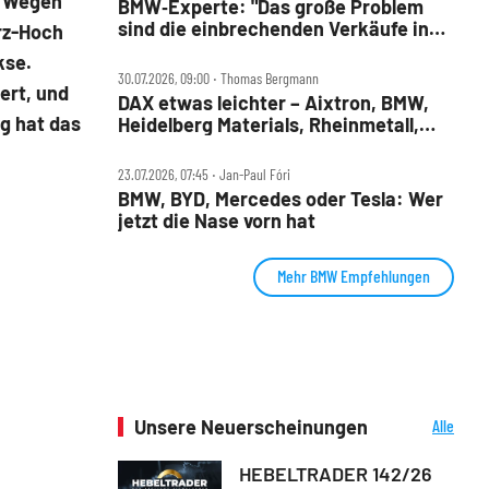
. Wegen
BMW‑Experte: "Das große Problem
sind die einbrechenden Verkäufe in
rz-Hoch
China"
kse.
30.07.2026, 09:00 ‧ Thomas Bergmann
ert, und
DAX etwas leichter – Aixtron, BMW,
ag hat das
Heidelberg Materials, Rheinmetall,
Symrise und Wacker Chemie im
Check
23.07.2026, 07:45 ‧ Jan-Paul Fóri
BMW, BYD, Mercedes oder Tesla: Wer
jetzt die Nase vorn hat
Mehr BMW Empfehlungen
Unsere Neuerscheinungen
Alle
Neuerscheinungen
HEBELTRADER 142/26