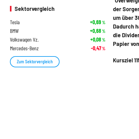
"Overweigh
Sektorvergleich
der Sorge
um über 30
Tesla
+0,69
%
Dadurch ha
BMW
+0,68
%
die Divide
Volkswagen Vz.
+0,08
%
Papier von
Mercedes-Benz
-0,47
%
Kursziel 1
Zum Sektorvergleich