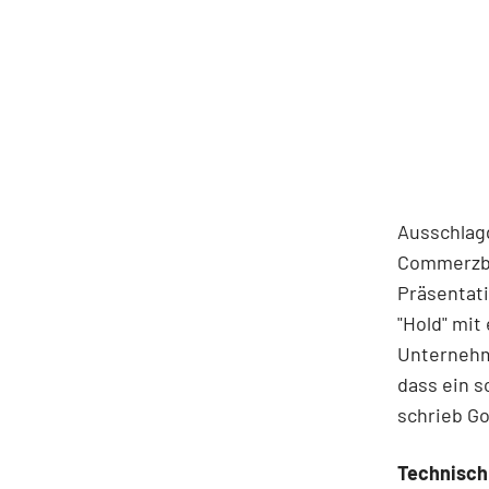
Ausschlag
Commerzba
Präsentat
"Hold" mit
Unternehme
dass ein s
schrieb G
Technisch