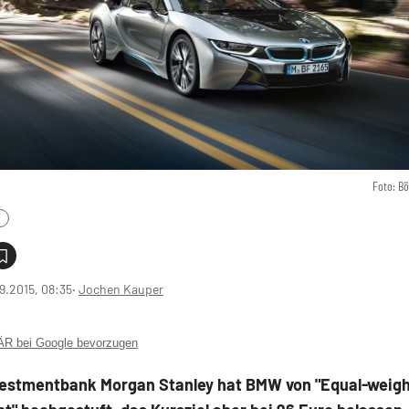
Foto: B
X
9.2015, 08:35
‧
Jochen Kauper
 bei Google bevorzugen
vestmentbank Morgan Stanley hat BMW von "Equal-weigh