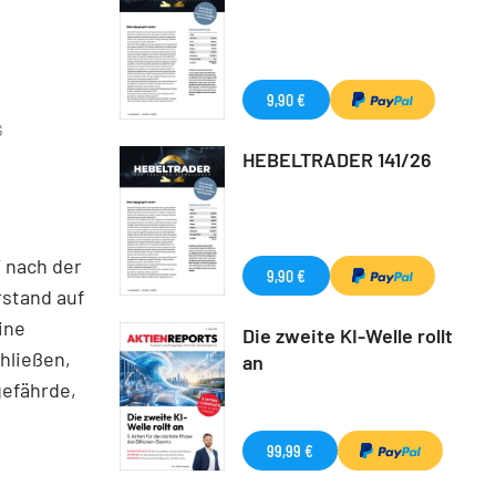
9,90 €
G
HEBELTRADER 141/26
 nach der
9,90 €
stand auf
ine
Die zweite KI-Welle rollt
hließen,
an
gefährde,
99,99 €