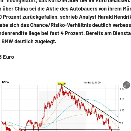
t" hochgestuft, das Kursziel aber bei 96 Euro belassen
n über China sei die Aktie des Autobauers von ihrem Mä
 Prozent zurückgefallen, schrieb Analyst Harald Hendri
be sich das Chance/Risiko-Verhältnis deutlich verbess
ndenrendite liege bei fast 4 Prozent. Bereits am Dienst
 BMW deutlich zugelegt.
15 Euro