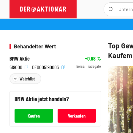
Top Gew
Behandelter Wert
Kaufem
BMW Aktie
+0,68
%
Börse:
Tradegate
519000
DE0005190003
Watchlist
BMW
Aktie jetzt handeln?
Kaufen
Verkaufen