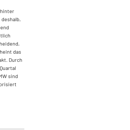
hinter
 deshalb,
rend
tlich
cheidend,
heint das
akt. Durch
Quartal
BMW sind
risiert