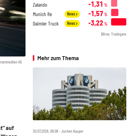
-1,31
Zalando
%
-1,57
Munich Re
News
%
-3,22
Daimler Truck
News
%
Börse: Tradegate
Mehr zum Thema
örsenmedien AG
t" auf
30.07.2026, 09:08 ‧ Jochen Kauper