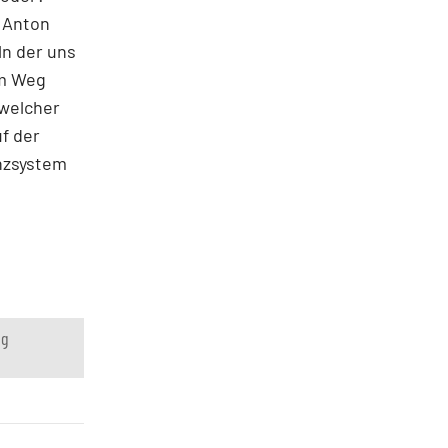
d Anton
ln der uns
em Weg
 welcher
f der
nzsystem
ng