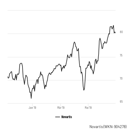
80
75
70
65
Jan '19
Mär '19
Mai '19
Novartis
Novartis
(WKN: 904278)