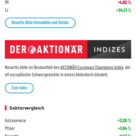
1M
-4,82
%
1J
+34,11
%
Novartis Aktie Kennzahlen und Details
Novartis Aktie ist Bestandteil des
AKTIONÄR European Champions Index
, der
elf europäische Schwergewichte in einem Aktienkorb bündelt.
Zum Index
Sektorvergleich
Astrazeneca
+3,26
%
Pfizer
+1,84
%
Novartis
+0,51