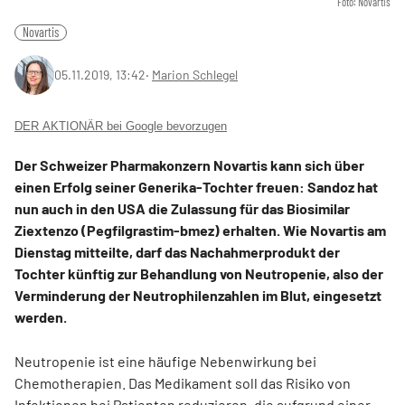
Foto: Novartis
Novartis
05.11.2019, 13:42
‧
Marion Schlegel
DER AKTIONÄR bei Google bevorzugen
Der Schweizer Pharmakonzern Novartis kann sich über
einen Erfolg seiner Generika-Tochter freuen: Sandoz hat
nun auch in den USA die Zulassung für das Biosimilar
Ziextenzo (Pegfilgrastim-bmez) erhalten. Wie Novartis am
Dienstag mitteilte, darf das Nachahmerprodukt der
Tochter künftig zur Behandlung von Neutropenie, also der
Verminderung der Neutrophilenzahlen im Blut, eingesetzt
werden.
Neutropenie ist eine häufige Nebenwirkung bei
Chemotherapien. Das Medikament soll das Risiko von
Infektionen bei Patienten reduzieren, die aufgrund einer