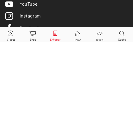
YouTube
Instagram
Facebook
Novartis
Aktie jetzt handeln?
Twitter
Kaufen
Verkaufen
DER AKTIONÄR ist IVW-geprüft
© Copyright 2026 Börsenmedien AG. Alle Rechte
vorbehalten.