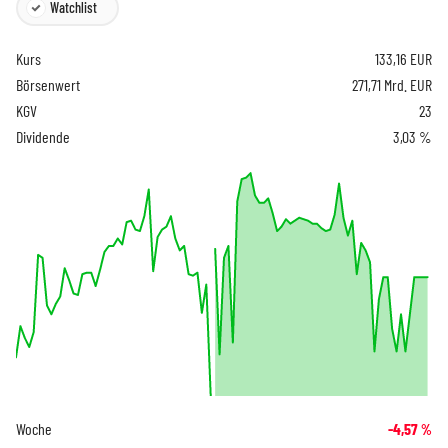
Watchlist
Kurs
133,16
EUR
Börsenwert
271,71 Mrd. EUR
KGV
23
Dividende
3,03 %
Woche
-4,57
%