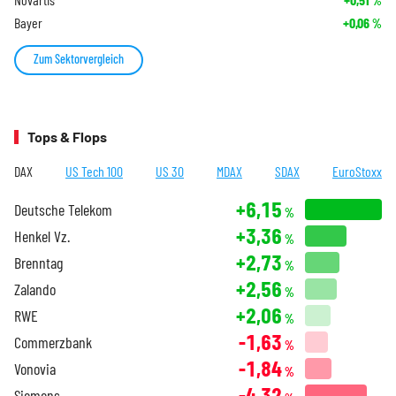
%
Bayer
+0,06
%
Zum Sektorvergleich
Tops & Flops
DAX
US Tech 100
US 30
MDAX
SDAX
EuroStoxx
+6,15
Deutsche Telekom
%
+3,36
Henkel Vz.
%
+2,73
Brenntag
%
+2,56
Zalando
%
+2,06
RWE
%
-1,63
Commerzbank
%
-1,84
Vonovia
%
-4,32
Siemens