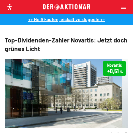
++ Heiß kaufen, eiskalt verdoppeln ++
Top-Dividenden-Zahler Novartis: Jetzt doch
grünes Licht
Novartis
+0,51
%