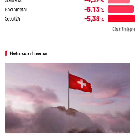
%
-5,13
Rheinmetall
%
-5,38
Scout24
%
Börse: Tradegate
Mehr zum Thema