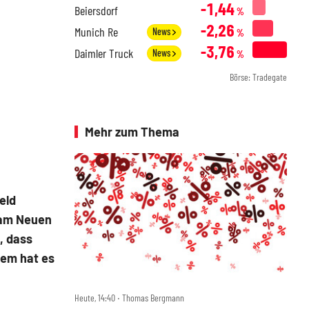
-1,44
Beiersdorf
%
-2,26
Munich Re
News
%
-3,76
Daimler Truck
News
%
Börse: Tradegate
Mehr zum Thema
eld
 am Neuen
, dass
dem hat es
Heute, 14:40 ‧ Thomas Bergmann