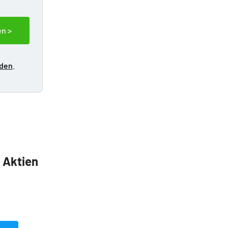
en >
lden
.
5 Aktien