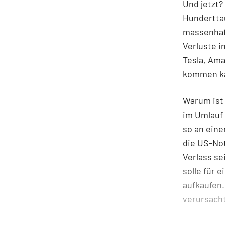
Und jetzt?
Hunderttau
massenhaft
Verluste i
Tesla, Ama
kommen ka
Warum ist 
im Umlauf
so an eine
die US-Not
Verlass se
solle für
aufkaufen.
verursacht