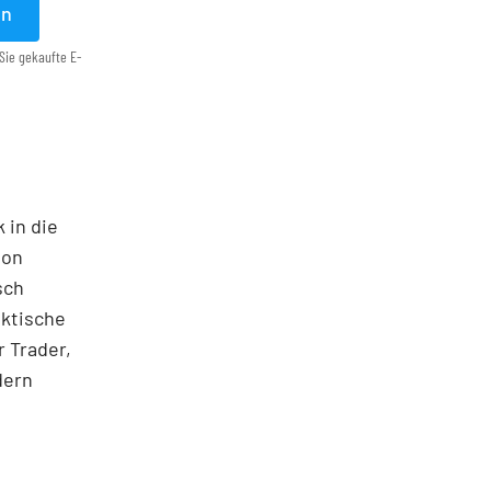
en
Sie gekaufte E-
 in die
ton
sch
aktische
 Trader,
dern