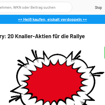
++ Heiß kaufen, eiskalt verdoppeln ++
ry: 20 Knaller-Aktien für die Rallye