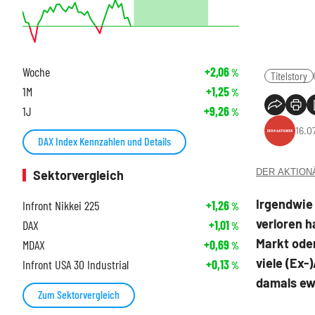
Woche
+2,06
%
Titelstory
1M
+1,25
%
1J
+9,26
%
16.0
DAX Index Kennzahlen und Details
DER AKTIONÄR
Sektorvergleich
Irgendwie 
Infront Nikkei 225
+1,26
%
verloren 
DAX
+1,01
%
Markt oder
MDAX
+0,69
%
viele (Ex
Infront USA 30 Industrial
+0,13
%
damals ewi
Zum Sektorvergleich