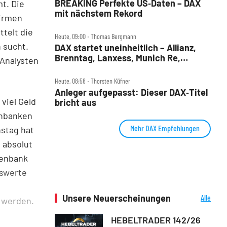
BREAKING Perfekte US‑Daten – DAX
mt. Die
mit nächstem Rekord
Firmen
ttelt die
Heute, 09:00 ‧ Thomas Bergmann
n sucht.
DAX startet uneinheitlich – Allianz,
Brenntag, Lanxess, Munich Re,
 Analysten
Porsche SE, SUSS MicroTec im Check
Heute, 08:58 ‧ Thorsten Küfner
Anleger aufgepasst: Dieser DAX‑Titel
viel Geld
bricht aus
enbanken
Mehr DAX Empfehlungen
nstag hat
 absolut
tenbank
nswerte
Unsere Neuerscheinungen
Alle
t werden.
Neuerscheinungen
HEBELTRADER 142/26