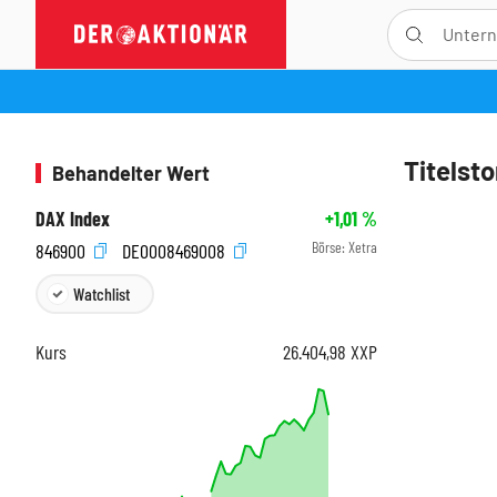
Titelsto
Behandelter Wert
DAX Index
+1,01
%
Börse:
Xetra
846900
DE0008469008
Watchlist
Kurs
26.404,98
XXP