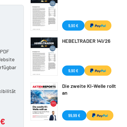
9,90 €
HEBELTRADER 141/26
 PDF
Website
erfügbar
9,90 €
n
Die zweite KI-Welle rollt
ibilität
an
99,99 €
 €