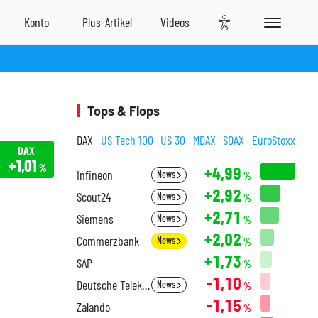
Tops & Flops
DAX
US Tech 100
US 30
MDAX
SDAX
EuroStoxx
DAX
+1,01
%
+4,99
Infineon
News
%
+2,92
Scout24
News
%
+2,71
Siemens
News
%
+2,02
Commerzbank
News
%
+1,73
SAP
%
-1,10
Deutsche Telekom
News
%
-1,15
Zalando
%