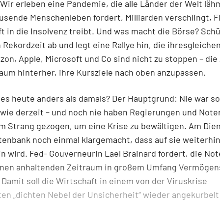
 Wir erleben eine Pandemie, die alle Länder der Welt läh
sende Menschenleben fordert, Milliarden verschlingt, 
 in die Insolvenz treibt. Und was macht die Börse? Schü
n Rekordzeit ab und legt eine Rallye hin, die ihresgleiche
zon, Apple, Microsoft und Co sind nicht zu stoppen – die
um hinterher, ihre Kursziele nach oben anzupassen.
es heute anders als damals? Der Hauptgrund: Nie war so 
 wie derzeit – und noch nie haben Regierungen und Not
m Strang gezogen, um eine Krise zu bewältigen. Am Die
enbank noch einmal klargemacht, dass auf sie weiterhin
in wird. Fed- Gouverneurin Lael Brainard fordert, die No
 einen anhaltenden Zeitraum in großem Umfang Vermöge
 Damit soll die Wirtschaft in einem von der Viruskrise
en „dichten Nebel der Unsicherheit“ wieder angekurbel