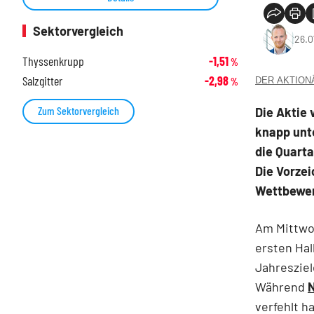
Sektorvergleich
26.0
Thyssenkrupp
-1,51
%
Salzgitter
-2,98
DER AKTIONÄR
%
Zum Sektorvergleich
Die Aktie
knapp unt
die Quarta
Die Vorzei
Wettbewer
Am Mittwo
ersten Hal
Jahresziel
Während
verfehlt h