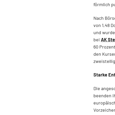
förmlich pu
Nach Börs
von 1,48 D
und wurde 
bei
AK Ste
60 Prozent
den Kurse
zweistelli
Starke En
Die anges
beenden i
europäisch
Vorzeichen