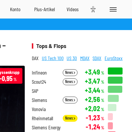
 –
Tops & Flops
DAX
US Tech 100
US 30
MDAX
SDAX
EuroStoxx
+3,49
yssenkrupp
Infineon
News
%
-0,95
+3,47
%
Scout24
News
%
+3,44
SAP
%
+2,56
Siemens
News
%
+2,02
Vonovia
%
-1,23
Rheinmetall
News
%
-1,24
Siemens Energy
%