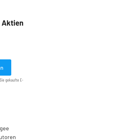
5 Aktien
en
Sie gekaufte E-
agee
Autoren