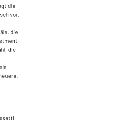
egt die
sch vor.
le, die
estment-
hl, die
als
 neuere,
ssetti,