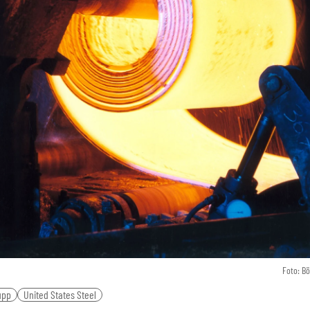
Foto: B
upp
United States Steel