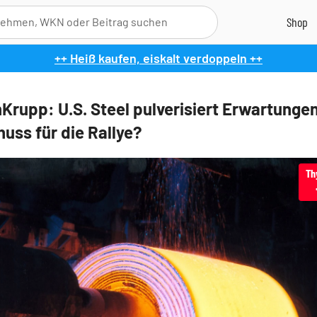
++ Heiß kaufen, eiskalt verdoppeln ++
Krupp: U.S. Steel pulverisiert Erwartungen
huss für die Rallye?
Th