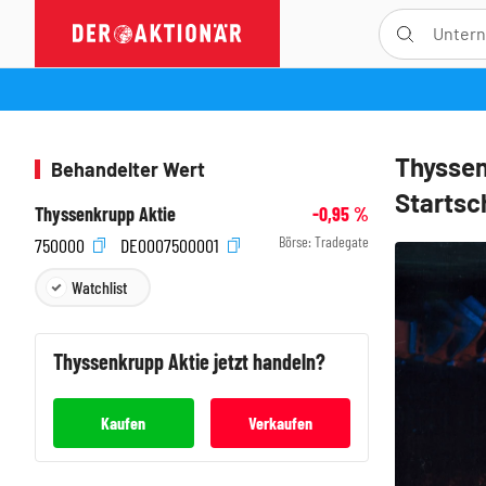
Thyssen
Behandelter Wert
Startsc
Thyssenkrupp Aktie
-0,95
%
Börse:
Tradegate
750000
DE0007500001
Watchlist
Thyssenkrupp
Aktie jetzt handeln?
Kaufen
Verkaufen