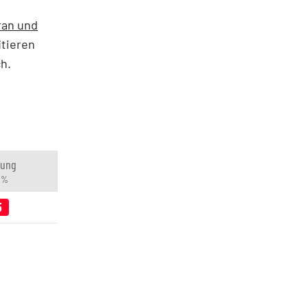
ran und
itieren
h.
rung
n %
5