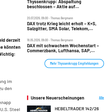
Thyssenkrupp: Abspaltung
beschlossen – Aktie auf
8‑Jahres‑Hoch
20.07.2026, 09:00 ‧ Thomas Bergmann
DAX trotz Krieg leicht erholt – K+S,
Salzgitter, SMA Solar, Telekom,
Thyssenkrupp, Wacker Neuson im
Check
ld derzeit
18.05.2026, 09:00 ‧ Thomas Bergmann
DAX mit schwachem Wochenstart –
se könnten
Commerzbank, Lufthansa, SAP,
Wichtig:
Sartorius, Siemens Energy und
Thyssenkrupp im Check
Mehr Thyssenkrupp Empfehlungen
ung im
zu den
Unsere Neuerscheinungen
Alle
Neuerscheinungen
 knapp
HEBELTRADER 142/26
U.S. Steel