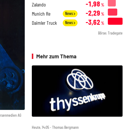
-1,98
Zalando
%
-2,29
Munich Re
News
%
-3,62
Daimler Truck
News
%
Börse: Tradegate
Mehr zum Thema
örsenmedien AG
Heute, 14:05 ‧ Thomas Bergmann