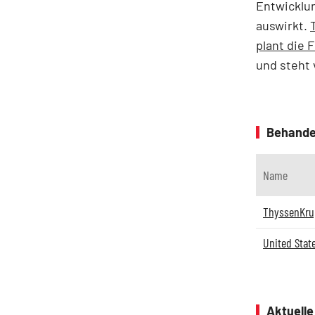
Entwicklun
auswirkt.
plant die 
und steht 
Behande
Name
ThyssenKr
United State
Aktuell