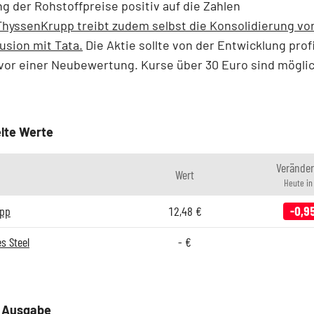
g der Rohstoffpreise positiv auf die Zahlen
ThyssenKrupp treibt zudem selbst die Konsolidierung vo
Fusion mit Tata.
Die Aktie sollte von der Entwicklung prof
vor einer Neubewertung. Kurse über 30 Euro sind möglic
lte Werte
Verände
Wert
Heute i
upp
12,48
€
-0,9
s Steel
-
€
e Ausgabe