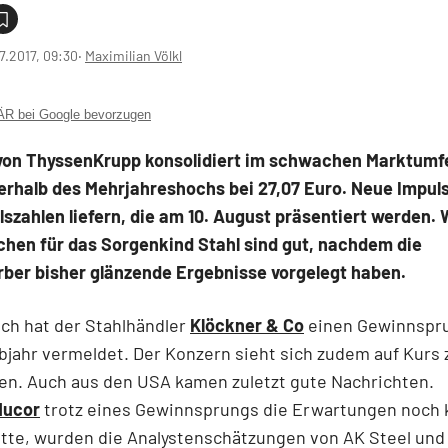
7.2017, 09:30
‧
Maximilian Völkl
 bei Google bevorzugen
 von ThyssenKrupp konsolidiert im schwachen Marktumfe
erhalb des Mehrjahreshochs bei 27,07 Euro. Neue Impul
lszahlen liefern, die am 10. August präsentiert werden. 
chen für das Sorgenkind Stahl sind gut, nachdem die
ber bisher glänzende Ergebnisse vorgelegt haben.
ch hat der Stahlhändler
Klöckner & Co
einen Gewinnspr
bjahr vermeldet. Der Konzern sieht sich zudem auf Kurs 
en. Auch aus den USA kamen zuletzt gute Nachrichten.
Nucor
trotz eines Gewinnsprungs die Erwartungen noch
atte, wurden die Analystenschätzungen von AK Steel und 