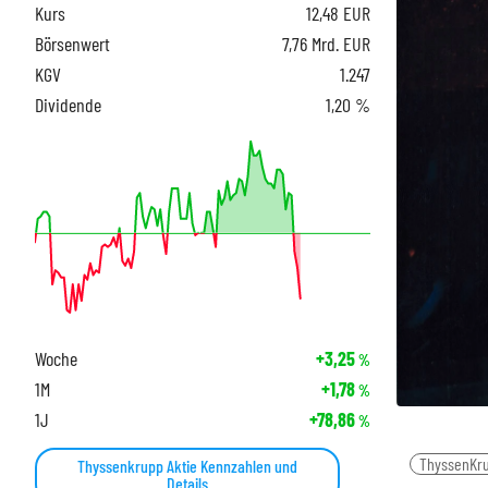
Kurs
12,48
EUR
Börsenwert
7,76 Mrd. EUR
KGV
1.247
Dividende
1,20 %
Woche
+3,25
%
1M
+1,78
%
1J
+78,86
%
ThyssenKr
Thyssenkrupp Aktie Kennzahlen und
Details