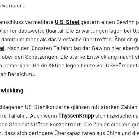
lverisiert.
enschluss vermeldete
U.S. Steel
gestern einen Gewinn p
ollar für das zweite Quartal. Die Erwartungen lagen bei 0,
damit um mehr als das Vierfache übertroffen. Ähnlich gut
el
. Nach der jüngsten Talfahrt lag der Gewinn hier ebenfa
 über den Schätzungen. Die starke Entwicklung macht si
n bemerkbar. Beide Aktien legen heute vor US-Börsenst
gen Bereich zu.
twicklung
chlagenen US-Stahlkonzerne glänzen mit starken Zahlen
hre Talfahrt. Auch wenn
ThyssenKrupp
sich inzwischen a
en Stahlaktivitäten konzentriert: Die Zahlen sind ein gu
, dass sich geringere Überkapazitäten aus China und di