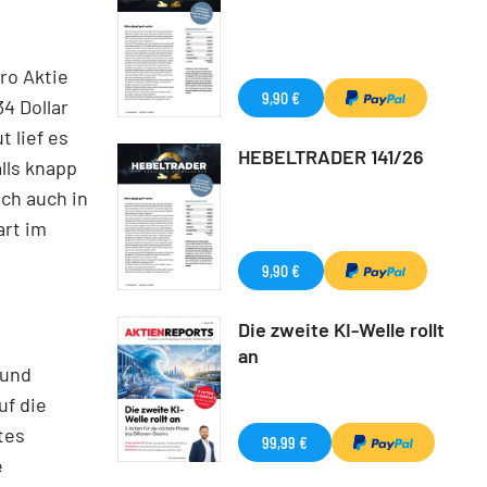
ro Aktie
9,90 €
34 Dollar
 lief es
HEBELTRADER 141/26
lls knapp
ch auch in
art im
9,90 €
Die zweite KI-Welle rollt
an
 und
uf die
tes
99,99 €
e