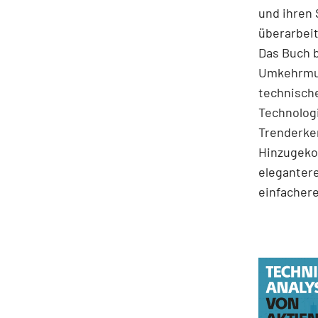
und ihren 
überarbeit
Das Buch 
Umkehrmus
technische
Technologi
Trenderke
Hinzugekom
elegantere
einfachere