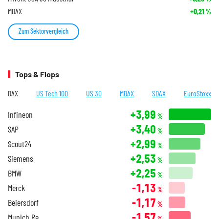
MDAX
+0,21
%
Zum Sektorvergleich
Tops & Flops
DAX
US Tech 100
US 30
MDAX
SDAX
EuroStoxx
+3,99
Infineon
%
+3,40
SAP
%
+2,99
Scout24
%
+2,53
Siemens
%
+2,25
BMW
%
-1,13
Merck
%
-1,17
Beiersdorf
%
-1,57
Munich Re
%