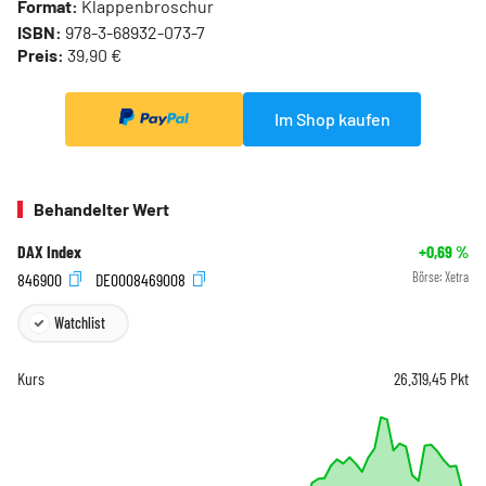
Format:
Klappenbroschur
ISBN:
978-3-68932-073-7
Preis:
39,90 €
Im Shop kaufen
Behandelter Wert
DAX Index
+0,69
%
846900
DE0008469008
Börse:
Xetra
Watchlist
Kurs
26.319,45
Pkt