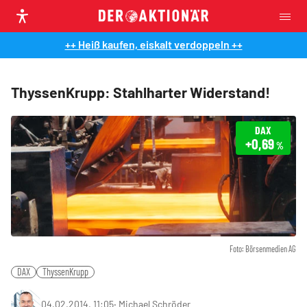
++ Heiß kaufen, eiskalt verdoppeln ++
ThyssenKrupp: Stahlharter Widerstand!
DAX
+0,69
%
Foto: Börsenmedien AG
DAX
ThyssenKrupp
04.02.2014, 11:05
‧
Michael Schröder