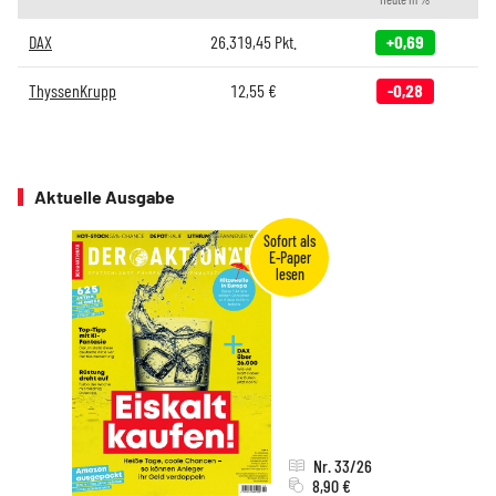
DAX
26.319,45
Pkt.
+0,69
ThyssenKrupp
12,55
€
-0,28
Aktuelle Ausgabe
Nr. 33/26
8,90 €