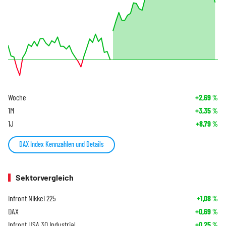
Woche
+2,69
%
1M
+3,35
%
1J
+8,79
%
DAX Index Kennzahlen und Details
Sektorvergleich
Infront Nikkei 225
+1,08
%
DAX
+0,69
%
Infront USA 30 Industrial
+0,25
%