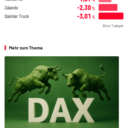
-2,30
Zalando
%
-3,01
Daimler Truck
%
Börse: Tradegate
Mehr zum Thema