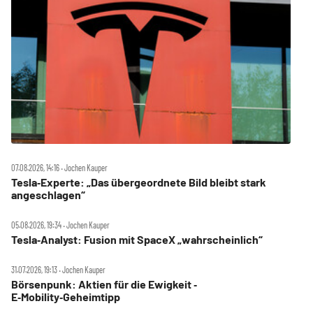
07.08.2026, 14:16 ‧ Jochen Kauper
Tesla‑Experte: „Das übergeordnete Bild bleibt stark
angeschlagen“
05.08.2026, 19:34 ‧ Jochen Kauper
Tesla‑Analyst: Fusion mit SpaceX „wahrscheinlich“
31.07.2026, 19:13 ‧ Jochen Kauper
Börsenpunk: Aktien für die Ewigkeit ‑
E‑Mobility‑Geheimtipp