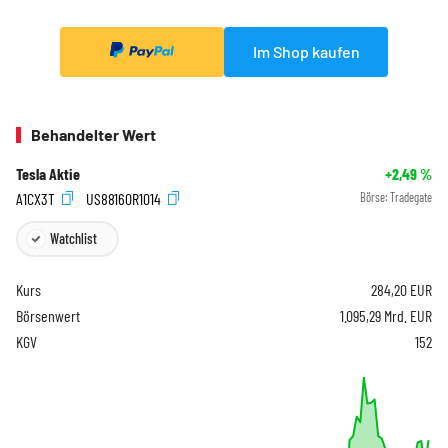
Im Shop kaufen
Behandelter Wert
Tesla Aktie
+2,49
%
A1CX3T
US88160R1014
Börse:
Tradegate
Watchlist
Kurs
284,20
EUR
Börsenwert
1.095,29 Mrd. EUR
KGV
152