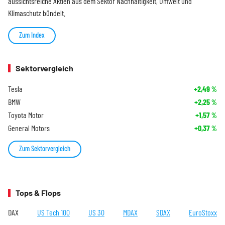
aussichtsreiche Aktien aus dem Sektor Nachhaltigkeit, Umwelt und
Klimaschutz bündelt.
Zum Index
Sektorvergleich
Tesla
+2,49
%
BMW
+2,25
%
Toyota Motor
+1,57
%
General Motors
+0,37
%
Zum Sektorvergleich
Tops & Flops
DAX
US Tech 100
US 30
MDAX
SDAX
EuroStoxx