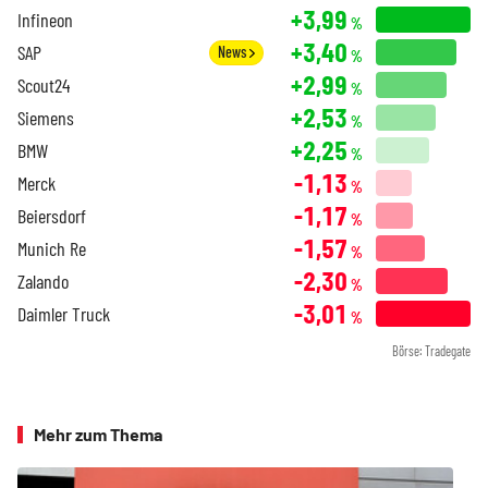
+3,99
Infineon
%
+3,40
SAP
News
%
+2,99
Scout24
%
+2,53
Siemens
%
+2,25
BMW
%
-1,13
Merck
%
-1,17
Beiersdorf
%
-1,57
Munich Re
%
-2,30
Zalando
%
-3,01
Daimler Truck
%
Börse: Tradegate
Mehr zum Thema