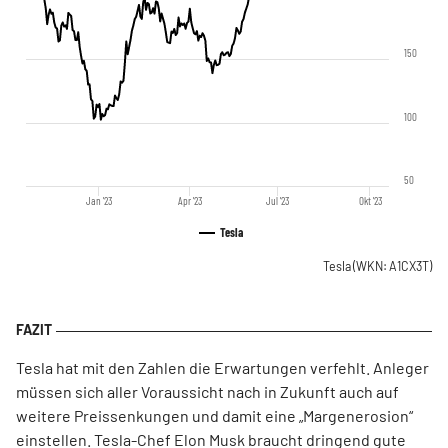
150
100
50
Jan '23
Apr '23
Jul '23
Okt '23
Tesla
Tesla
(WKN: A1CX3T)
Tesla hat mit den Zahlen die Erwartungen verfehlt. Anleger
müssen sich aller Voraussicht nach in Zukunft auch auf
weitere Preissenkungen und damit eine „Margenerosion“
einstellen. Tesla-Chef Elon Musk braucht dringend gute