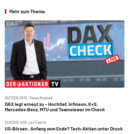
Mehr zum Thema
28.07.2026, 09:00 ‧ Thomas Bergmann
DAX legt erneut zu – Hochtief, Infineon, K+S,
Mercedes‑Benz, MTU und Teamviewer im Check
04.06.2026, 14:58 ‧ Lars Friedrich
US‑Börsen: Anfang vom Ende? Tech‑Aktien unter Druck