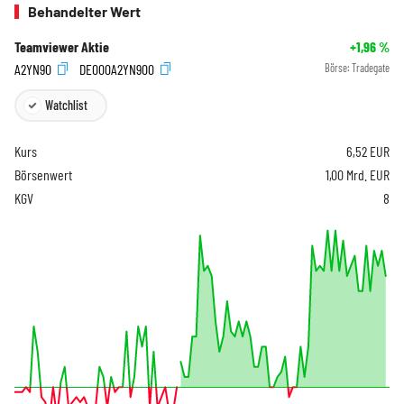
Behandelter Wert
Teamviewer Aktie
+1,96
%
A2YN90
DE000A2YN900
Börse:
Tradegate
Watchlist
Kurs
6,52
EUR
Börsenwert
1,00 Mrd. EUR
KGV
8