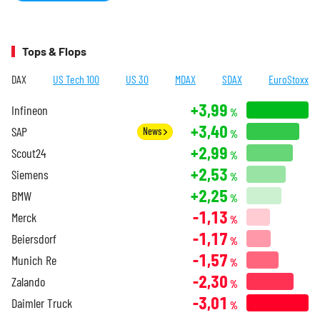
Tops & Flops
DAX
US Tech 100
US 30
MDAX
SDAX
EuroStoxx
+3,99
Infineon
%
+3,40
SAP
News
%
+2,99
Scout24
%
+2,53
Siemens
%
+2,25
BMW
%
-1,13
Merck
%
-1,17
Beiersdorf
%
-1,57
Munich Re
%
-2,30
Zalando
%
-3,01
Daimler Truck
%