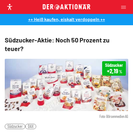
++ Heiß kaufen, eiskalt verdoppeln ++
Südzucker-Aktie: Noch 50 Prozent zu
teuer?
Südzucker
+2,19
%
Foto: Börsenmedien AG
Südzucker
DAX