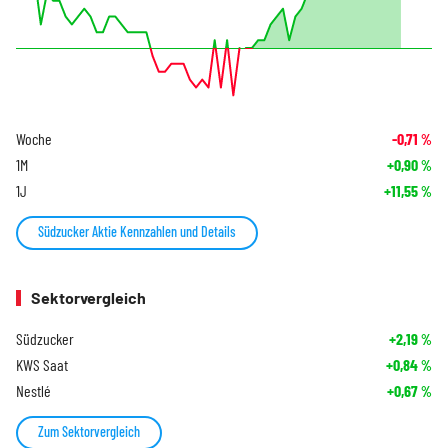
Woche
-0,71
%
1M
+0,90
%
1J
+11,55
%
Südzucker Aktie Kennzahlen und Details
Sektorvergleich
Südzucker
+2,19
%
KWS Saat
+0,84
%
Nestlé
+0,67
%
Zum Sektorvergleich