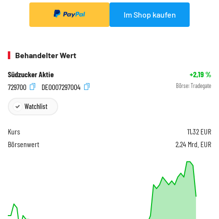
Im Shop kaufen
Behandelter Wert
Südzucker Aktie
+2,19
%
729700
DE0007297004
Börse:
Tradegate
Watchlist
Kurs
11,32
EUR
Börsenwert
2,24 Mrd. EUR