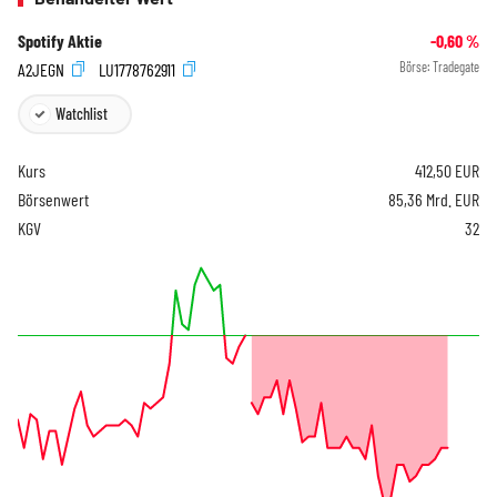
Spotify Aktie
-0,60
%
A2JEGN
LU1778762911
Börse:
Tradegate
Watchlist
Kurs
412,50
EUR
Börsenwert
85,36 Mrd. EUR
KGV
32