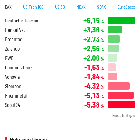
DAX
US Tech 100
US 30
MDAX
SDAX
EuroStoxx
+6,15
Deutsche Telekom
%
+3,36
Henkel Vz.
%
+2,73
Brenntag
%
+2,56
Zalando
%
+2,06
RWE
%
-1,63
Commerzbank
%
-1,84
Vonovia
%
-4,32
Siemens
%
-5,13
Rheinmetall
%
-5,38
Scout24
%
Börse: Tradegate
Mehr zum Thema