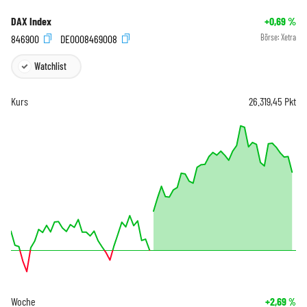
DAX Index
+0,69
%
846900
DE0008469008
Börse:
Xetra
Watchlist
Kurs
26.319,45
Pkt
Woche
+2,69
%