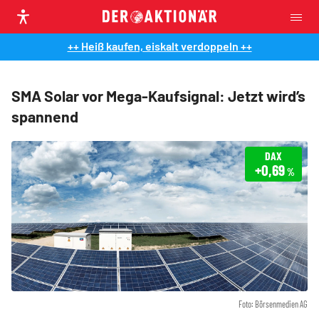
++ Heiß kaufen, eiskalt verdoppeln ++
SMA Solar vor Mega-Kaufsignal: Jetzt wird’s
spannend
DAX
+0,69
%
Foto: Börsenmedien AG