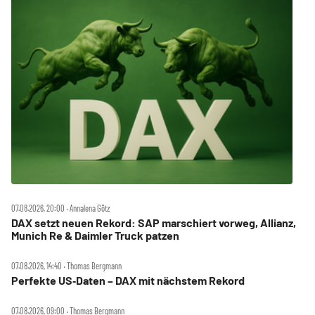
07.08.2026, 20:00 ‧ Annalena Götz
DAX setzt neuen Rekord: SAP marschiert vorweg, Allianz,
Munich Re & Daimler Truck patzen
07.08.2026, 14:40 ‧ Thomas Bergmann
Perfekte US‑Daten – DAX mit nächstem Rekord
07.08.2026, 09:00 ‧ Thomas Bergmann