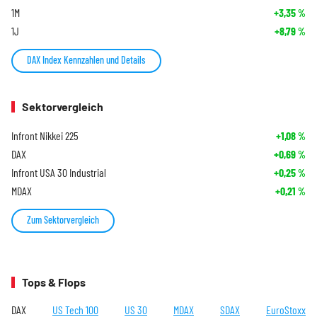
1M
+3,35
%
1J
+8,79
%
DAX Index Kennzahlen und Details
Sektorvergleich
Infront Nikkei 225
+1,08
%
DAX
+0,69
%
Infront USA 30 Industrial
+0,25
%
MDAX
+0,21
%
Zum Sektorvergleich
Tops & Flops
DAX
US Tech 100
US 30
MDAX
SDAX
EuroStoxx