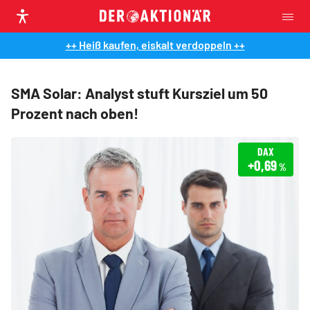
++ Heiß kaufen, eiskalt verdoppeln ++
SMA Solar: Analyst stuft Kursziel um 50
Prozent nach oben!
DAX
+0,69
%