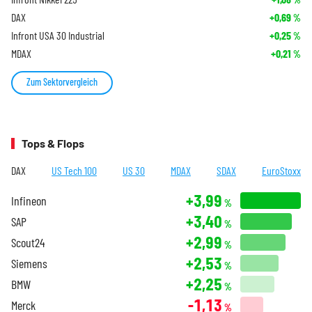
DAX
+0,69
%
Infront USA 30 Industrial
+0,25
%
MDAX
+0,21
%
Zum Sektorvergleich
Tops & Flops
DAX
US Tech 100
US 30
MDAX
SDAX
EuroStoxx
+3,99
Infineon
%
+3,40
SAP
%
+2,99
Scout24
%
+2,53
Siemens
%
+2,25
BMW
%
-1,13
Merck
%