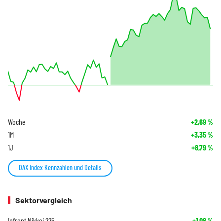
Woche
+2,69
%
1M
+3,35
%
1J
+8,79
%
DAX Index Kennzahlen und Details
Sektorvergleich
Infront Nikkei 225
+1,08
%