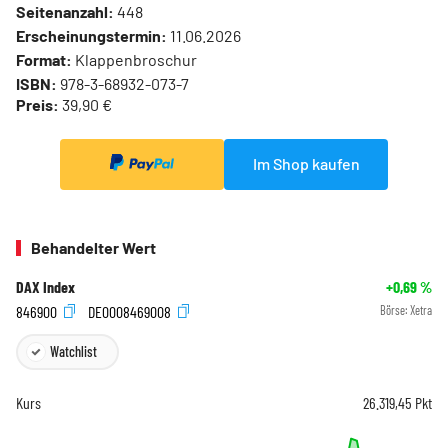
Seitenanzahl:
448
Erscheinungstermin:
11.06.2026
Format:
Klappenbroschur
ISBN:
978-3-68932-073-7
Preis:
39,90 €
Im Shop kaufen
Behandelter Wert
DAX Index
+0,69
%
846900
DE0008469008
Börse:
Xetra
Watchlist
Kurs
26.319,45
Pkt