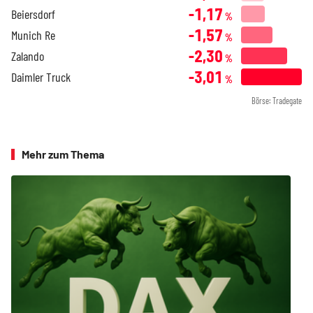
-1,17
Beiersdorf
%
-1,57
Munich Re
%
-2,30
Zalando
%
-3,01
Daimler Truck
%
Börse: Tradegate
Mehr zum Thema