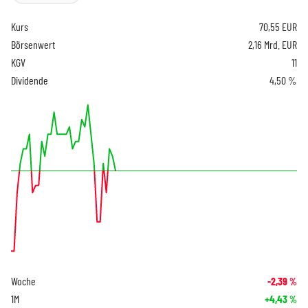
Kurs
70,55
EUR
Börsenwert
2,16 Mrd. EUR
KGV
11
Dividende
4,50 %
Woche
-2,39
%
1M
+4,43
%