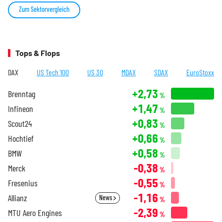
Zum Sektorvergleich
Tops & Flops
DAX
US Tech 100
US 30
MDAX
SDAX
EuroStoxx
+2,73
Brenntag
%
+1,47
Infineon
%
+0,83
Scout24
%
+0,66
Hochtief
%
+0,58
BMW
%
-0,38
Merck
%
-0,55
Fresenius
%
-1,16
Allianz
News
%
-2,39
MTU Aero Engines
%