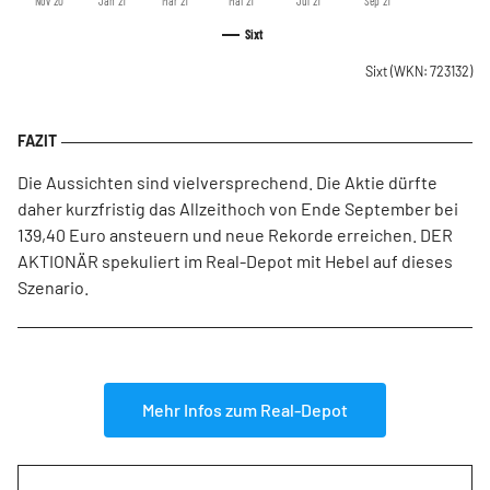
Nov '20
Jan '21
Mär '21
Mai '21
Jul '21
Sep '21
Sixt
Sixt
(WKN: 723132)
Die Aussichten sind vielversprechend. Die Aktie dürfte
daher kurzfristig das Allzeithoch von Ende September bei
139,40 Euro ansteuern und neue Rekorde erreichen. DER
AKTIONÄR spekuliert im Real-Depot mit Hebel auf dieses
Szenario.
Mehr Infos zum Real-Depot