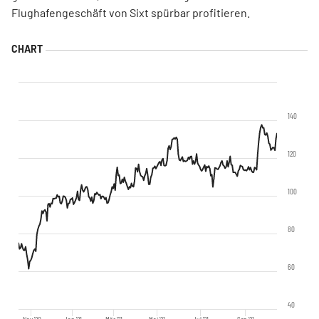
Flughafengeschäft von Sixt spürbar profitieren.
140
120
100
80
60
40