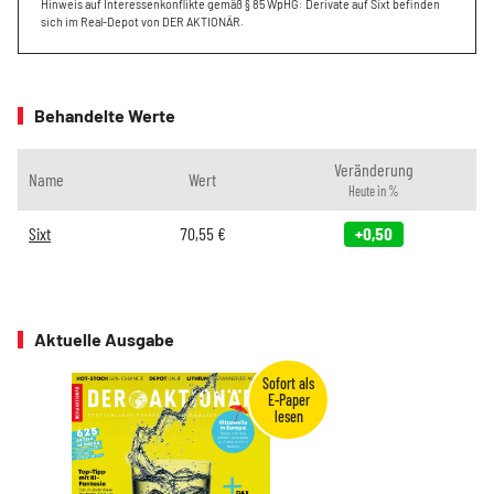
Hinweis auf Interessenkonflikte gemäß § 85 WpHG: Derivate auf Sixt befinden
sich im Real-Depot von DER AKTIONÄR.
Behandelte Werte
Veränderung
Name
Wert
Heute in %
Sixt
70,55
€
+0,50
Aktuelle Ausgabe