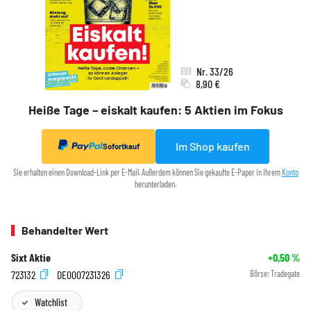
Nr. 33/26
8,90 €
Heiße Tage – eiskalt kaufen: 5 Aktien im Fokus
Im Shop kaufen
Sofortkauf
Sie erhalten einen Download-Link per E-Mail. Außerdem können Sie gekaufte E-Paper in Ihrem
Konto
herunterladen.
Behandelter Wert
Sixt Aktie
+0,50
%
723132
DE0007231326
Börse:
Tradegate
Watchlist