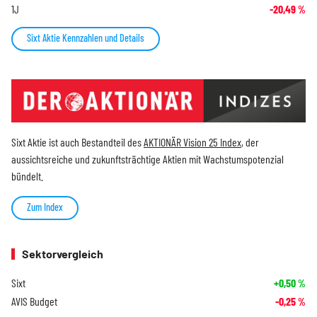
1J
-20,49
%
Sixt Aktie Kennzahlen und Details
Sixt Aktie ist auch Bestandteil des
AKTIONÄR Vision 25 Index
, der
aussichtsreiche und zukunftsträchtige Aktien mit Wachstumspotenzial
bündelt.
Zum Index
Sektorvergleich
Sixt
+0,50
%
AVIS Budget
-0,25
%